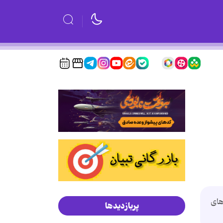
های
پربازدیدها