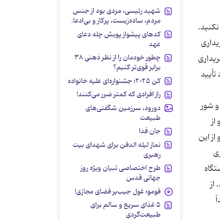
شهید رئیسی، مردی بود از جنس
مردم، ساده‌زیست، پرکار و بی‌ادعا.
نکنید.
کدهای پیشواز پویش چله دعای
یداری
عهد
چطور خودمان را از نظر ذهنی ۳۸
ریداری
برابر قوی‌تر کنیم؟
تأیید
کن ۲۰۲۵؛ جشنواره‌ای علیه خانواده
راز افرادی که کمتر ضرر می‌کنند!
و شور
دورود، سرزمین شگفتی‌های
طبیعت
از
جان فدا
از این
نماز لیله الدفن برای شهدای بیت
ی
رهبری
تگاه
طرح اختصاصی تبیان ویژه روز
جهانی قدس
از
فومو؛ غول جیب‌بر فضای مجازی!
ً
۵ غذای سریع و سالم برای
طبیعت‌گردی