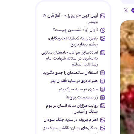
آیین کهن «نوروزبل» - آغاز قرن ۱۷
دیلمی
تاوان زیاد نشستن چیست؟
پنجره‌ای به گذشته؛ خبرنگاران،
چشم بیدار تاریخ
آماده‌سازی مواکب جاده‌های منتهی
به مشهد در آستانه شهادت امام
رضا علیه السلام
استقلال سالمندان را جدی بگیریم!
هنر مادری در سایه‌ فقدان پدر
مادری در سایه سوگ پدر
راز صمیمیت زوج‌ها
روایت هزاران ساله انسان بر بوم
سنگ و آسمان
اهرام مِروئه در سایه جنگ سودان
جنگل‌های یونان؛ نقاشیِ سوخته‌ی
زمین