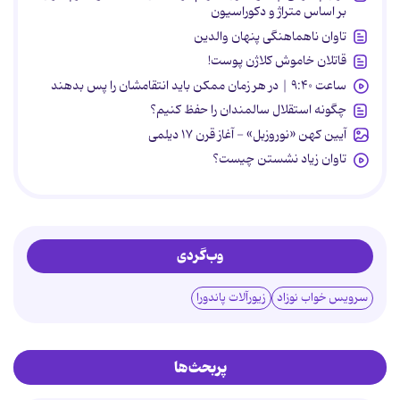
بر اساس متراژ و دکوراسیون
تاوان ناهماهنگی پنهان والدین
قاتلان خاموش کلاژن پوست!
ساعت ۹:۴۰ | در هر زمان ممکن باید انتقامشان را پس بدهند
چگونه استقلال سالمندان را حفظ کنیم؟
آیین کهن «نوروزبل» - آغاز قرن ۱۷ دیلمی
تاوان زیاد نشستن چیست؟
وب‌گردی
سرویس خواب نوزاد
زیورآلات پاندورا
پربحث‌ها