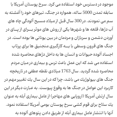
موجود در دسترس خود استفاده می كرد. سرخ پوستان آمریكا با
سابقه تمدن 5000 ساله، همواره در جنگ، تیرهای خود را آغشته به
سم می نمودند. در 300 سال قبل از میلاد مسیح آلودگی چاه های
آب دژها، قلعه ها و شهرها یكی از روش های موثر بــرای از پــای در
آوردن دشمن و سربازان و مردمان در بین یونانی ها بوده است. در
جنگ های قرون وسطی با بــه كارگیری منجنیق ها برای پرتاب
اجساد آلوده حیوانات و انسان ها به داخل دژهای محاصره شده
استفاده می شد که این عمل باعث ترس و بیماری در میان مردم
محاصره شده گردید. سال 1763 میلادی نقطه عطفی در تاریخچه
جنگ های بیولوژیك می باشد، چرا كه در این سال یك تغییر مهم در
كاربرد این عوامل در جنگ ها به وقوع پیوست. به عبارت دیگر در این
سال ارتش آمریكا (اروپایی های مهاجر) از عامل بیماری آبله به عنوان
یك سلاح برای قوم كشی سرخ پوستان بومی آمریكا استفاده نمود.
آنها با انتشار عامل بیماری آبله از طریق دادن پتوهای آلوده به