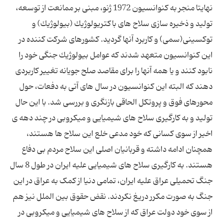
نهایتا منجر به كنوانسیون 1972 ژنو، مبنی بر ممانعت از توسعه،
تولید و ذخیره سازی سلاح های باكتریولوژیك (بیولوژیك) و
توكسینی(سمی) و كاربرد آنها گردید. كشورهای شركت كننده در
این كنوانسیون متعهد شدند كه عوامل بیولوژیك جنگی خود را
نابود كنند و یا همه آنها را برای مقاصد صلح جویانه تغییر كاربردی
دهند كه البته این كنوانسیون در سال های آتی به دفعات، حول
محورهای فوق و پروتکل الحاقی بازنگری و بررسی شد. با این حال
تولید و به کارگیری سلاح های شیمیایی و میکروبی در چند دهه ی
اخیر از سوی کسانی که خود مدعی خلع این سلاح ها هستند،
همچنان ادامه داشته و قربانیان اصلی این سلاح مردم بی دفاع
هستند. به کارگیری سلاح های شیمیایی علیه ایران در طول 8 سال
جنگ تحمیلی عراق علیه ایران، تمامی دنیا از کمک به عراق در این
جنگ به صورت مکرر دریغ نکردند. نقض حقوق بین الملل نیز هم
از سوی خود دولت عراق که از سلاح های شیمیایی و میکروبی در