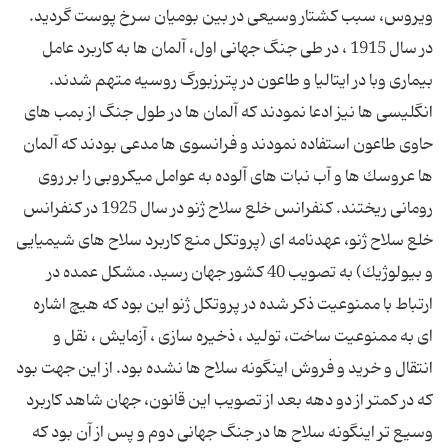
ویروس، سبب كشتار وسیعی در بین بومیان سرخ پوست گردید.
در سال 1915 ، در طی جنگ جهانی اول، آلمان ها به كاربرد عامل
بیماری وبا در ایتالیا و طاعون در پترزبورگ روسیه متهم شدند.
انگلیسی ها نیز ادعا نمودند كه آلمان ها در طول جنگ از بمب های
حاوی طاعون استفاده نمودند و فرانسوی ها مدعی بودند كه آلمان
ها عروسك ها و آب نبات های آلوده به عوامل میكروبی را بر روی
رومانی ریختند. كنفرانس خلع سلاح ژنو در سال 1925 در كنفرانس
خلع سلاح ژنو، عهدنامه ای (پروتكل منع كاربرد سلاح های شیمیایی
و بیولوژیك) به تصویب 40 كشور جهان رسید. مشكل عمده در
ارتباط با ممنوعیت ذكر شده در پروتكل ژنو این بود كه هیچ اشاره
ای به ممنوعیت ساخت، تولید ، ذخیره سازی ، آزمایش ، نقل و
انتقال و خرید و فروش اینگونه سلاح ها نشده بود. از این جهت بود
كه در كمتر از دو دهه بعد از تصویب این قانون، جهان شاهد كاربرد
وسیع تر اینگونه سلاح ها در جنگ جهانی دوم و پس از آن بود که