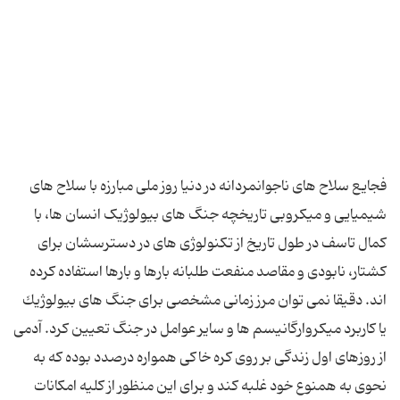
فجایع سلاح های ناجوانمردانه در دنیا روز ملی مبارزه با سلاح های
شیمیایی و میکروبی تاریخچه جنگ های بیولوژیک انسان ها، با
كمال تاسف در طول تاریخ از تكنولوژی های در دسترسشان برای
كشتار، نابودی و مقاصد منفعت طلبانه بارها و بارها استفاده كرده
اند. دقیقا نمی توان مرز زمانی مشخصی برای جنگ های بیولوژیك
یا كاربرد میكروارگانیسم ها و سایر عوامل در جنگ تعیین كرد. آدمی
از روزهای اول زندگی بر روی كره خاكی همواره درصدد بوده كه به
نحوی به همنوع خود غلبه كند و برای این منظور از كلیه امكانات