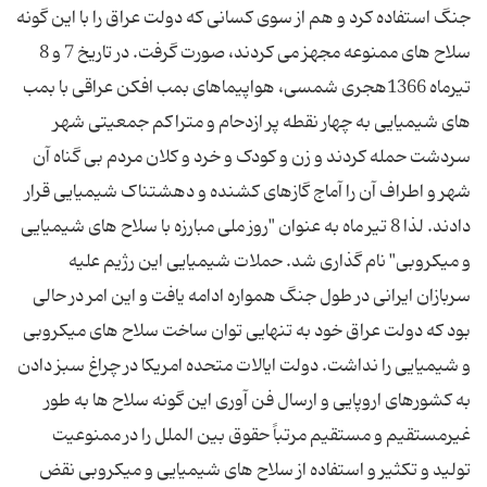
جنگ استفاده کرد و هم از سوی کسانی که دولت عراق را با این گونه
سلاح های ممنوعه مجهز می کردند، صورت گرفت. در تاریخ 7 و 8
تیرماه 1366هجری شمسی، هواپیماهای بمب افکن عراقی با بمب
های شیمیایی به چهار نقطه پر ازدحام و متراکم جمعیتی شهر
سردشت حمله کردند و زن و کودک و خرد و کلان مردم بی گناه آن
شهر و اطراف آن را آماج گازهای کشنده و دهشتناک شیمیایی قرار
دادند. لذا 8 تیر ماه به عنوان "روز ملی مبارزه با سلاح های شیمیایی
و میکروبی" نام گذاری شد. حملات شیمیایی این رژیم علیه
سربازان ایرانی در طول جنگ همواره ادامه یافت و این امر در حالی
بود که دولت عراق خود به تنهایی توان ساخت سلاح های میکروبی
و شیمیایی را نداشت. دولت ایالات متحده امریکا در چراغ سبز دادن
به کشورهای اروپایی و ارسال فن آوری این گونه سلاح ها به طور
غیرمستقیم و مستقیم مرتباً حقوق بین الملل را در ممنوعیت
تولید و تکثیر و استفاده از سلاح های شیمیایی و میکروبی نقض