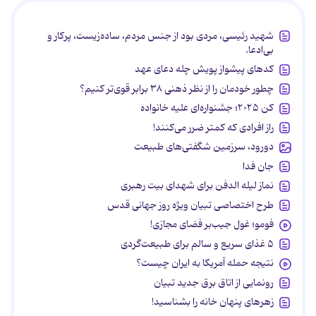
شهید رئیسی، مردی بود از جنس مردم، ساده‌زیست، پرکار و
بی‌ادعا.
کدهای پیشواز پویش چله دعای عهد
چطور خودمان را از نظر ذهنی ۳۸ برابر قوی‌تر کنیم؟
کن ۲۰۲۵؛ جشنواره‌ای علیه خانواده
راز افرادی که کمتر ضرر می‌کنند!
دورود، سرزمین شگفتی‌های طبیعت
جان فدا
نماز لیله الدفن برای شهدای بیت رهبری
طرح اختصاصی تبیان ویژه روز جهانی قدس
فومو؛ غول جیب‌بر فضای مجازی!
۵ غذای سریع و سالم برای طبیعت‌گردی
نتیجه حمله آمریکا به ایران چیست؟
رونمایی از اتاق برق جدید تبیان
زهرهای پنهان خانه را بشناسید!