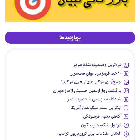
پربازدیدها
تازه‌ترین وضعیت تنگه هرمز
۱۰ خط قرمز در دعوای همسران
جمع‌آوری موکب‌های اربعین در کربلا
بازگشت زوار اربعین حسینی از مرز مهران
شاه کلید دوستی با حضرت امیر
اوکراین سند منگوله‌دار آمریکا!
آگاهی بدون فرسودگی
فرمول شکست پنتاگون
افشای اطلاعات برای ترور بارون ترامپ