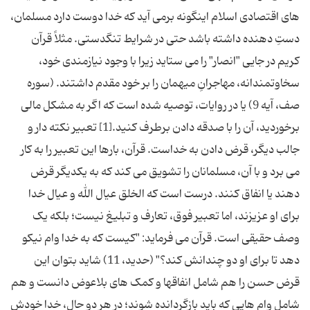
های اقتصادی اسلام اینگونه برمی ­آید که خدا دوست دارد مسلمان،
دستِ دهنده داشته باشد حتی در شرایط تنگدستی. مثلاً قرآن
کریم در جایی "انصار" را می ستاید زیرا با وجود نیازمندی خود،
سخاوتمندانه، مهاجرانِ میهمان را بر خود مقدم داشتند. (سوره
صف، آیه 9) یا در روایات، توصیه شده است که اگر به مشکل مالی
برخوردید، آن را با صدقه دادن برطرف کنید.[1] تعبیر نکته ­دار و
جالب دیگر، قرض دادن به خداست. قرآن، بارها این تعبیر را به کار
می ­برد و با آن، مسلمانان را تشویق می­ کند که به یکدیگر قرض
دهند یا انفاق کنند. درست است که الخلق عیال الله و عیال خدا
برای او عزیزند، اما تعبیر فوق، تعارف و تبلیغ نیست؛ بلکه یک
وصف حقیقی است. قرآن می ­فرماید: "کیست که به خدا وام نیکو
دهد تا برای او دو چندانش کند؟" (حدید، 11) شاید بتوان این
قرض حسن را هم شامل انفاق­ها و کمک­ های بلاعوض دانست و هم
شامل وام­ هایی که باید بازگردانده شوند؛ در هر دو حال، خدا خودش