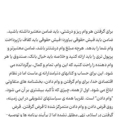
برای گرفتن هر وام ریز و درشتی، باید ضامن معتبر داشته باشید.
ضامن باید فیش حقوقی بیاورد؛ فیش حقوقی باید کفاف بازپرداخت
وام شما را بدهد. هرچه مبلغ وام درشت­تر باشد، ضامن معتبرتر و
پرپول تری را باید ارائه کنید و خلاصه باید خیال بانک، صندوق یا هر
وام دهنده را راحت کنید که این وام، تمام و کمال، برگردانده می
شود. این برای حساب و کتاب­های دنیامدارانه­ ی ماست اما در نظام
اقتصادی خدا، برای وام گرفتن و وام دادن، بخشنامه­ های متفاوتی
ابلاغ می ­شود. اول از همه، چیزی که تأکید بیشتری بر آن می­ شود،
"وام دادن" است. تقریبا همه ­ی سیاست­های تشویقی در این زمینه،
روی قرض دادن و وام دادن متمرکز شده تا قرض گرفتن. قرض
گرفتن در اسلام، نهی مطلق نشده اما از برآیند برنامه ­ها و توصیه­