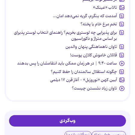
تالاب «عینک»
آمدمت که بنگرم، گریه نمی‌دهد امان...
تخم مرغ خام یا پخته؟
برای پذیرایی چه لوستری بخریم؟ راهنمای انتخاب لوستر پذیرای
بر اساس متراژ و دکوراسیون
تاوان ناهماهنگی پنهان والدین
قاتلان خاموش کلاژن پوست!
ساعت ۹:۴۰ | در هر زمان ممکن باید انتقامشان را پس بدهند
چگونه استقلال سالمندان را حفظ کنیم؟
آیین کهن «نوروزبل» - آغاز قرن ۱۷ دیلمی
تاوان زیاد نشستن چیست؟
وب‌گردی
سرویس خواب نوزاد
زیورآلات پاندورا