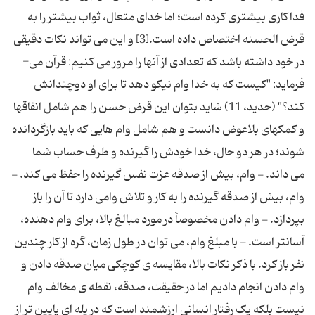
فداکاری بیشتری کرده است؛ اما خدای متعال، ثواب بیشتر را به
قرض الحسنه اختصاص داده است.[3] و این می ­تواند نکات دقیقی
در خود داشته باشد که تعدادی از آن­ها را مرور می­ کنیم: قرآن می­
فرماید: "کیست که به خدا وام نیکو دهد تا برای او دوچندانش
کند؟" (حدید، 11) شاید بتوان این قرض حسن را هم شامل انفاق­ها
و کمک­های بلاعوض دانست و هم شامل وام­ هایی که باید بازگردانده
شوند؛ در هر دو حال، خدا خودش را گیرنده و طرف حساب شما
می­ داند. - وام، بیش از صدقه عزت نفس گیرنده را حفظ می ­کند. -
وام، بیش از صدقه گیرنده را به کار و تلاش وامی­ دارد تا آن را باز
بپردازد. - وام دادن مخصوصاً در مورد مبالغ بالا، برای وام دهنده،
آسان­تر است. - با مبلغ وام، می­ توان در طول زمان، گره از کار چندین
نفر باز کرد. با ذکر نکات بالا، مقایسه ­ی کوچکی میان صدقه دادن و
وام دادن انجام دادیم اما در حقیقت، صدقه، نقطه ­ی مخالف وام
نیست بلکه یک رفتار انسانی ارزشمند است که در پله­ ای پایین­ تر از