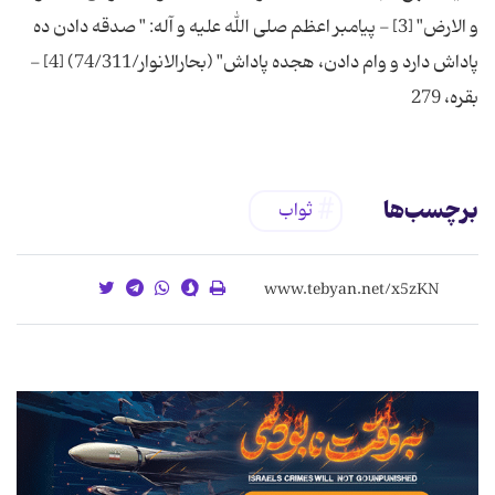
و الارض" [3] - پیامبر اعظم صلی الله علیه و آله: " صدقه دادن ده
پاداش دارد و وام دادن، هجده پاداش" (بحارالانوار/74/311) [4] -
بقره، 279
برچسب‌ها
ثواب