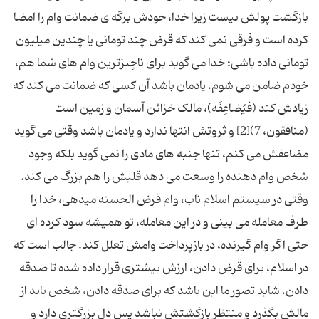
بازگشت پولش نیست زیرا خدا، خودش برگه­ ی ضمانت وام را امضا
کرده است و فرقی نمی­ کند که قرض چند تومانی یا چندین میلیون
تومانی داده باشی؛ خدا می­ گوید برای ناچیزترین وام­ های شما هم،
خودم ضامن می ­شوم. یادمان باشد آن کسی که ضمانت می­ کند که
زیادش کند (فیُضاعِفَه)، مالک خزائن آسمان و زمین است
(منافقون، 7)[2] و ثروتش انتها ندارد و یادمان باشد وقتی می­ گوید
مضاعفش می­ کنم، تنها جنبه ­های مادی را نمی ­گوید بلکه وجود
شخص وام دهنده را وسعت می­ دهد قلبش را هم بزرگ می­ کند.
وقتی در سیستم اسلام ناب، وام قرض الحسنه می­دهی، خدا را
طرف معامله می­ بینی و در این معامله، تو همیشه سود کرده ­ای
حتی اگر وام گیرنده، در بازپرداخت وامش تعلل کند. جالب است که
در اسلام، برای قرض دادن، ارزش بیشتری قرار داده شده تا صدقه
دادن. شاید تصور ما این باشد که برای صدقه دادن، شخص باید از
مالش بگذرد و منتظر بازگشتش نباشد پس دل بزرگتری دارد و