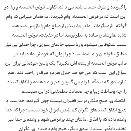
را گیرنده و طرف حساب شما می ­داند. تفاوت قرض الحسنه و ربا، در
این است که در قرض الحسنه، وام گیرنده، به همان میزانی که وام
گرفته، بازمی­گرداند اما در ربا، بیش از مبلغ وام را بازپس می­دهد.
شاید تفاوتشان ساده به نظر برسد اما در حقیقت، قرض الحسنه
سبب شکوفایی می­شود و ربا سبب خانمان سوزی. چرا خدای بی ­نیاز
مطلق، خواهان وام شماست؟ چرا پولی که خودش داده باید در
قالب قرض الحسنه از بنده ­اش بگیرد؟ یک پاسخ خودمانی برای این
سؤال این است که: می­ خواهد خیال هر دو طرف را راحت کند. هم
نیازمندی که صدقه یا وام می­ گیرد و هم وام ­دهنده و انفاق کننده
را. چه وساطت زیبا و چه ضمانت مطمئنی! در این سیستم
اقتصادی، هیچ منّتی بر سر فقیران نیست چون گیرنده، خداست و
هیچ انفاق کننده­ای نگران کم شدن اموال خود نیست؛ چرا که خدا
وعده داده که با انفاق، مالتان چند برابر می­ شود و وعده­ ی خدا نیز
تخلف ناپذیر است. از سوی دیگر، هیچ وام دهنده ­ای، نگران