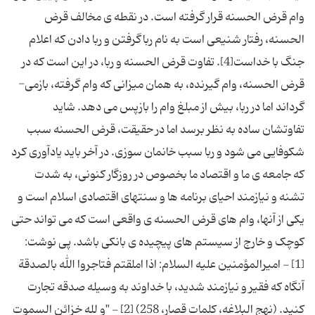
وام قرض الحسنه قرار گرفته است. در نقطه­ ی مخالف قرض
الحسنه، رفتار شنیعی است به نام رباگرفتن و ربا دادن که اعلام
جنگ با خداست[4]. تفاوت قرض الحسنه و ربا، در این است که در
قرض الحسنه، وام گیرنده، به همان میزانی که وام گرفته، بازمی­
گرداند اما در ربا، بیش از مبلغ وام را بازپس می­ دهد. شاید
تفاوتشان ساده به نظر برسد اما در حقیقت، قرض الحسنه سبب
شکوفایی می­ شود و ربا سبب خانمان سوزی. در آخر باید یادآوری کرد
که جامعه­ ی ما و اقتصاد ما بخصوص در روزگار کنونی، به شدت
تشنه و نیازمند احیای برنامه ­ها و سنت­های اقتصادی اسلام است و
یکی از آن­ها، وام­ های قرض الحسنه­ ی واقعی است که می تواند حتی
کوچک و خارج از سیستم ­های پیچیده­ ی بانکی باشد. پی نوشت:
[1] - امیرالمؤمنین علیه السلام: اذا املقتم فتاجروا الله بالصدقة
آنگاه که فقیر و نیازمند شدید، با خداوند به وسیله صدقه تجارت
کنید. (نهج البلاغه، کلمات قصار، 258) [2] - "و لله خزائن السموت