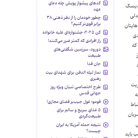
کدهای پیشواز پویش چله دعای
 دیسک
عهد
دلی
چطور خودمان را از نظر ذهنی ۳۸
برابر قوی‌تر کنیم؟
هایتان
کن ۲۰۲۵؛ جشنواره‌ای علیه خانواده
دی
راز افرادی که کمتر ضرر می‌کنند!
که
دورود، سرزمین شگفتی‌های
طبیعت
جان فدا
نماز لیله الدفن برای شهدای بیت
رهبری
ریت
طرح اختصاصی تبیان ویژه روز
جهانی قدس
ه
فومو؛ غول جیب‌بر فضای مجازی!
باط
۵ غذای سریع و سالم برای
ربان
طبیعت‌گردی
ی
نتیجه حمله آمریکا به ایران
چیست؟
ب باید