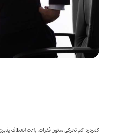
کمردرد: کم تحرکی ستون فقرات، باعث انعطاف پذیری ک