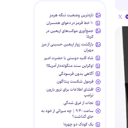
تازه‌ترین وضعیت تنگه هرمز
۱۰ خط قرمز در دعوای همسران
جمع‌آوری موکب‌های اربعین در
کربلا
بازگشت زوار اربعین حسینی از مرز
مهران
شاه کلید دوستی با حضرت امیر
اوکراین سند منگوله‌دار آمریکا!
آگاهی بدون فرسودگی
فرمول شکست پنتاگون
افشای اطلاعات برای ترور بارون
ترامپ
نجات از غرق شدگی
ساعت ۹:۴۰ | چه میراثی از خود به
جای گذاشت؟
یک کودک دو چهره!