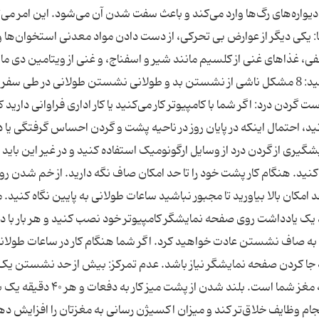
 دیواره‌های رگ‌ها وارد می‌کند و باعث سفت شدن آن می‌شود. این امر می‌ت
 یکی دیگر از عوارض بی تحرکی، از دست دادن مواد معدنی استخوان‌ها و
، غذاهای غنی از کلسیم مانند شیر و اسفناج، و غنی از ویتامین دی ما
تخم مرغ و ماهی می‌توانند مفید باشند. بیشتر بخوانید: 8 مشکل ناشی از نشستن بد و طولانی نشستن طولانی در طی 
دن درد: اگر شما با کامپیوتر کار می‌کنید یا کار اداری فراوانی دارید ک
د، احتمال اینکه در پایان روز در ناحیه پشت و گردن احساس گرفتگی یا د
گیری از گردن درد از وسایل ارگونومیک استفاده کنید و در غیر این باید ا
ید. هنگام کار پشت خود را تا حد امکان صاف نگه دارید. از خم شدن رو
مکان بالا بیاورید تا مجبور نباشید ساعات طولانی به پایین نگاه کنید. 
 یک یادداشت روی صفحه نمایشگر کامپیوتر خود نصب کنید و هر بار با د
 به صاف نشستن عادت خواهید کرد. اگر شما هنگام کار در ساعات طولانی
به جا کردن صفحه نمایشگر نیاز باشد. عدم تمرکز: بیش از حد نشستن یک
عارضه دیگر هم دارد و آن محدود شدن جریان خون به مغز شما است. بلند شدن از پشت میز ک
نجام وظایف خلاق‌تر کند و میزان اکسیژن رسانی به مغزتان را افزایش ده