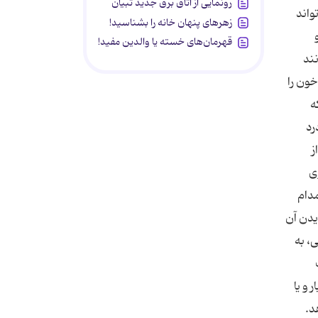
رونمایی از اتاق برق جدید تبیان
واند
زهرهای پنهان خانه را بشناسید!
قهرمان‌های خسته یا والدین مفید!
نند
سفر خون را
ه
رد
ز
ی
مدام
یدن آن
، به
ار به دفعات و هر ۴۰ دقیقه یک بار و یا
د.