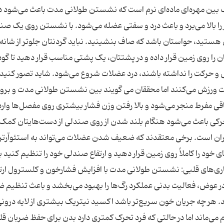
ک بین مهره‌ای ماده‌ای نرم است که نشستن طولانی مدت باعث می‌شود
ا بالا می‌برد و باعث درد و سفتی عضله می‌شود. با نشستن روی یک صن
ستید، حواستان باشد که صاف بنشینید. نباید گردنتان جلوتر از شانه‌
تان را روی زمین قرار داده و در پشتتان، یک پشتی مناسب قرار دهید تا گو
ش و حرکت را نداشته باشند، درد عضلات شروع می‌شود. شاید تصور کنید 
شدت ورزش می‌کنند اما محققان می گویند بین نشستن طولانی مدت و بروز
اقی مفرط منجر می‌شود و بالا رفتن وزن فشار بیشتری روی مفصل‌ها وارد
رکی باعث می‌شود هنگام بلند شدن از روی صندلی از دست‌هایتان کمک
ان است. برخی معتقدند که ضعیف شدن عضلات می‌تواند به استئوآرت
د را کاملاً روی زمین قرار دهید و ارتفاع صندلی خود را تنظیم کنید ب
بیماری‌های قلبی: نشستن طولانی مدت با افزایش فشارخون و کلسترول ارت
د. در عوض، فعالیت بدنی عملکرد رگ‌ها را بهبود می‌بخشد و باعث تنظیم ض
ند. هر چه جریان خون سریع‌تر باشد اکسید نیتریک بیشتری از لایه درون
م می‌ماند اما در حالتی که فرد تحرک کمتری دارد بدن برای حفظ ضربان قل