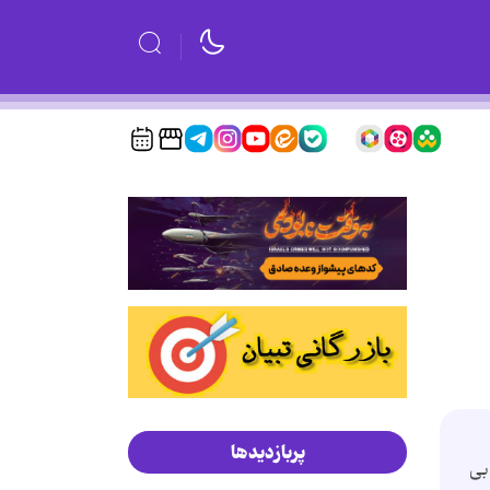
پربازدیدها
بی