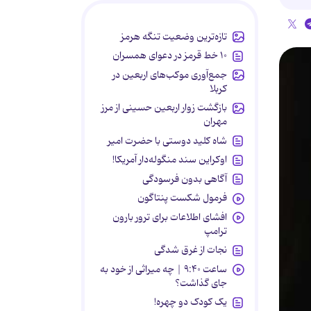
تازه‌ترین وضعیت تنگه هرمز
۱۰ خط قرمز در دعوای همسران
جمع‌آوری موکب‌های اربعین در
کربلا
بازگشت زوار اربعین حسینی از مرز
مهران
شاه کلید دوستی با حضرت امیر
اوکراین سند منگوله‌دار آمریکا!
آگاهی بدون فرسودگی
فرمول شکست پنتاگون
افشای اطلاعات برای ترور بارون
ترامپ
نجات از غرق شدگی
ساعت ۹:۴۰ | چه میراثی از خود به
جای گذاشت؟
یک کودک دو چهره!