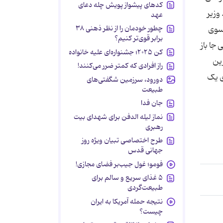
کدهای پیشواز پویش چله دعای
وزیر
عهد
چطور خودمان را از نظر ذهنی ۳۸
 سوی
برابر قوی‌تر کنیم؟
جا باز
کن ۲۰۲۵؛ جشنواره‌ای علیه خانواده
زین
راز افرادی که کمتر ضرر می‌کنند!
ی یک
دورود، سرزمین شگفتی‌های
طبیعت
جان فدا
نماز لیله الدفن برای شهدای بیت
رهبری
طرح اختصاصی تبیان ویژه روز
جهانی قدس
فومو؛ غول جیب‌بر فضای مجازی!
۵ غذای سریع و سالم برای
طبیعت‌گردی
نتیجه حمله آمریکا به ایران
چیست؟