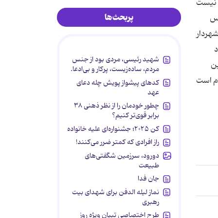
ا نیست
پربحث‌ها
لس
شهردار
د
شهید رئیسی، مردی بود از جنس
ین
مردم، ساده‌زیست، پرکار و بی‌ادعا.
وم است
کدهای پیشواز پویش چله دعای
عهد
چطور خودمان را از نظر ذهنی ۳۸
برابر قوی‌تر کنیم؟
کن ۲۰۲۵؛ جشنواره‌ای علیه خانواده
راز افرادی که کمتر ضرر می‌کنند!
دورود، سرزمین شگفتی‌های
طبیعت
جان فدا
نماز لیله الدفن برای شهدای بیت
رهبری
طرح اختصاصی تبیان ویژه روز