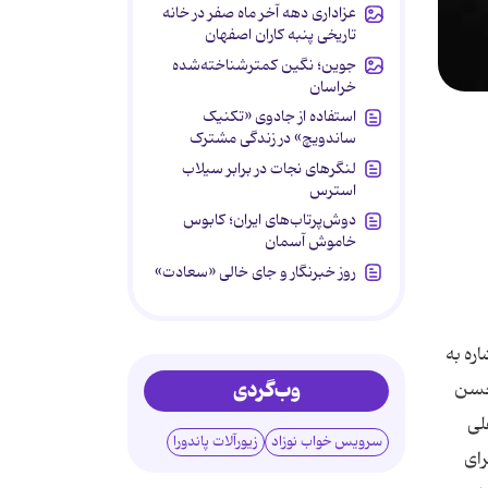
عزاداری دهه آخر ماه صفر در خانه
تاریخی پنبه کاران اصفهان
جوین؛ نگین کمترشناخته‌شده
خراسان
استفاده از جادوی «تکنیک
ساندویچ» در زندگی مشترک
لنگرهای نجات در برابر سیلاب
استرس
دوش‌پرتاب‌های ایران؛ کابوس
خاموش آسمان
روز خبرنگار و جای خالی «سعادت»
ره به
وب‌گردی
باد با حضور حسن
لی
سرویس خواب نوزاد
زیورآلات پاندورا
رای