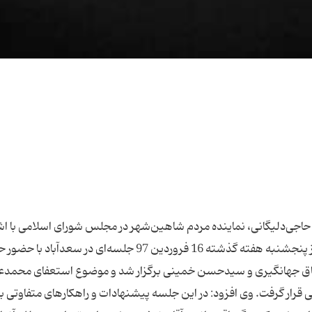
حاجی‌دلیگانی، نماینده مردم شاهین‌شهر در مجلس شورای اسلامی با اشا
استعفای محمدعلی نجفی از شهرداری تهران گفت: روز پنجشنبه هفته گذشته 16 فروردین 97 جلسه‌ای در سعدآ
سحاق جهانگیری و سیدحسن خمینی برگزار شد و موضوع استعفای محمدع
رار گرفت. وی افزود: در این جلسه پیشنهادات و راهکارهای متفاوتی ب