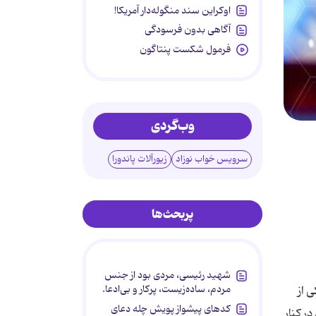
اوکراین سند منگوله‌دار آمریکا!
آگاهی بدون فرسودگی
فرمول شکست پنتاگون
وب‌گردی
سرویس خواب نوزاد
زیورآلات پاندورا
پربحث‌ها
شهید رئیسی، مردی بود از جنس
مردم، ساده‌زیست، پرکار و بی‌ادعا.
 از
کدهای پیشواز پویش چله دعای
 کنار