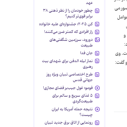
عهد
صور می
چطور خودمان را از نظر ذهنی ۳۸
برابر قوی‌تر کنیم؟
عوامل
کن ۲۰۲۵؛ جشنواره‌ای علیه خانواده
راز افرادی که کمتر ضرر می‌کنند!
و
دورود، سرزمین شگفتی‌های
:
طبیعت
ت. وی
جان فدا
نماز لیله الدفن برای شهدای بیت
 گفت:
رهبری
طرح اختصاصی تبیان ویژه روز
جهانی قدس
فومو؛ غول جیب‌بر فضای مجازی!
۵ غذای سریع و سالم برای
طبیعت‌گردی
نتیجه حمله آمریکا به ایران
چیست؟
رونمایی از اتاق برق جدید تبیان