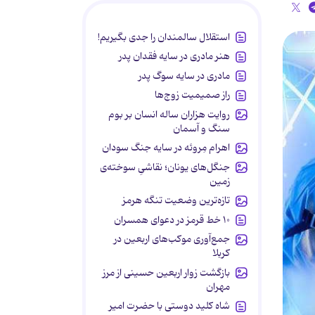
استقلال سالمندان را جدی بگیریم!
هنر مادری در سایه‌ فقدان پدر
مادری در سایه سوگ پدر
راز صمیمیت زوج‌ها
روایت هزاران ساله انسان بر بوم
سنگ و آسمان
اهرام مِروئه در سایه جنگ سودان
جنگل‌های یونان؛ نقاشیِ سوخته‌ی
زمین
تازه‌ترین وضعیت تنگه هرمز
۱۰ خط قرمز در دعوای همسران
جمع‌آوری موکب‌های اربعین در
کربلا
بازگشت زوار اربعین حسینی از مرز
مهران
شاه کلید دوستی با حضرت امیر