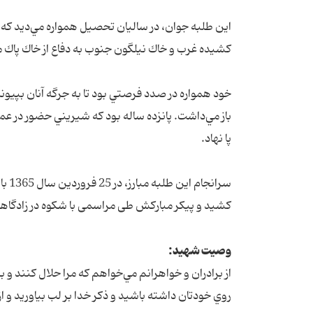
این طلبه جوان، در ساليان تحصيل همواره مي‌ديد كه 
كشيده غرب و خاك نيلگون جنوب به دفاع از خاك پاك مي
خود همواره در صدد فرصتي بود تا به جرگه آنان بپيوندد
پا نهاد.
سران
کشید و پیکر مبارکش طی مراسمی با شکوه در زادگاهش
وصیت‌ شهید:
از برادران و خواهرانم مي‌خواهم كه مرا حلال كنند و ب
روي خودتان داشته باشيد و ذكر خدا بر لب بياوريد و ا