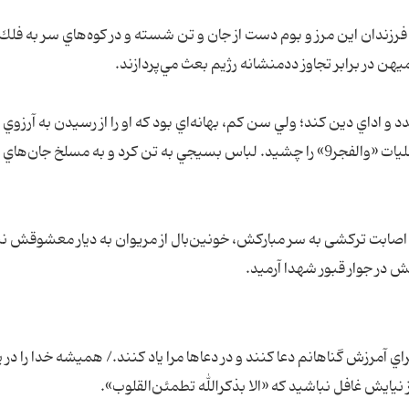
فرزندان اين مرز و بوم دست از جان و تن شسته و در كوه‌هاي سر به فلك
هن در برابر تجاوز ددمنشانه رژيم بعث مي‌پردازند.
 و اداي دين كند؛ ولي سن كم، بهانه‌اي بود كه او را از رسيدن به آرزوي 
باز مي‌داشت. پانزده ساله بود كه شيريني حضور در عمليات «والفجر9» را چشید. لباس بسيجي به تن كرد و به مسلخ جا
جام این طلبه مبارز، در 25 فروردين سال 1365 با اصابت تركشی به سر مباركش، خونين‌بال از مريوان به دیار معشوقش
 در جوار قبور شهدا آرمید.
راي آمرزش گناهانم دعا كنند و در دعاها مرا ياد كنند./ هميشه خدا را در
ز نيايش غافل نباشيد كه «الا بذكرالله تطمئن‌القلوب».