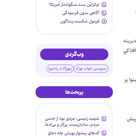
اوکراین سند منگوله‌دار آمریکا!
آگاهی بدون فرسودگی
فرمول شکست پنتاگون
ديرينه
ن‌هاي افلاكي
وب‌گردی
سرویس خواب نوزاد
زیورآلات پاندورا
 نينوا پر
پربحث‌ها
 پيش
شهید رئیسی، مردی بود از جنس
مردم، ساده‌زیست، پرکار و بی‌ادعا.
کدهای پیشواز پویش چله دعای