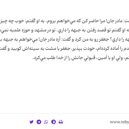
: مادر جان! مرا حاضر کن که مي‌خواهم بروم. به او گفتم: خوب چه چيزي
ه او گفتم تو قصد رفتن به جبهه را داري. تو در مشهد و حوزه علميه نمي‌م
داري؟ جعفر رو به من کرد و گفت: آره مادر جان! مي‌خواهم به جبهه بر
دم را آماده کرده‌ام، خودت بپذير. جعفر با مشت به سينه‌اش کوبيد و گفت
تم، ولي او با آمين، قبولي جانش را از خدا طلب مي‌کرد.