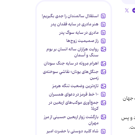
استقلال سالمندان را جدی بگیریم!
هنر مادری در سایه‌ فقدان پدر
مادری در سایه سوگ پدر
راز صمیمیت زوج‌ها
روایت هزاران ساله انسان بر بوم
سنگ و آسمان
اهرام مِروئه در سایه جنگ سودان
جنگل‌های یونان؛ نقاشیِ سوخته‌ی
زمین
تازه‌ترین وضعیت تنگه هرمز
۱۰ خط قرمز در دعوای همسران
م به جهان
جمع‌آوری موکب‌های اربعین در
کربلا
بازگشت زوار اربعین حسینی از مرز
اباد عزيمت نمود و پس
مهران
ت.
شاه کلید دوستی با حضرت امیر