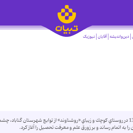
دین‌واندیشه
آقایان
نیوزیک
طلبه شهيد، جعفر آهنگري روشناوند، در سال 1349 در روستاي كوچك و زيباي «روشناوند» از توابع شهرستان گناباد، چ
ا به اتمام رساند و بر زورق علم و معرفت تحصيل را آغاز كرد.