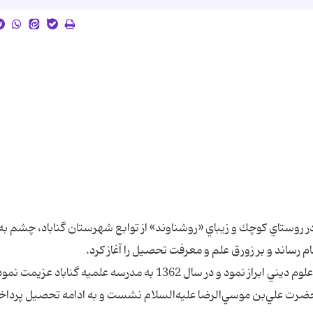
به شهيد، جعفر آهنگري روشناوند، در سال 1349 در روستاي كوچك و زيباي «روشناوند» از توابع شهرستان گناباد، چش
ام رساند و بر زورق علم و معرفت تحصيل را آغاز كرد.
از همان سال‌هاي آغازين، علاقه خويش را به فراگيري علوم ديني ابراز نمود و در سال 1362 به مدرسه علميه گن
، حضرت علي‌بن موسي‌الرضا عليه‌السلام نشست و به ادامه تحصيل پرداخ