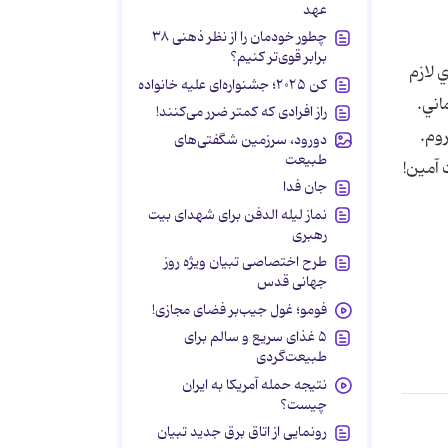
عهد
چطور خودمان را از نظر ذهنی ۳۸
برابر قوی‌تر کنیم؟
 لازم
کن ۲۰۲۵؛ جشنواره‌ای علیه خانواده
اني.
راز افرادی که کمتر ضرر می‌کنند!
وم.
دورود، سرزمین شگفتی‌های
طبیعت
 آمين!
جان فدا
نماز لیله الدفن برای شهدای بیت
رهبری
طرح اختصاصی تبیان ویژه روز
جهانی قدس
فومو؛ غول جیب‌بر فضای مجازی!
۵ غذای سریع و سالم برای
طبیعت‌گردی
نتیجه حمله آمریکا به ایران
چیست؟
رونمایی از اتاق برق جدید تبیان