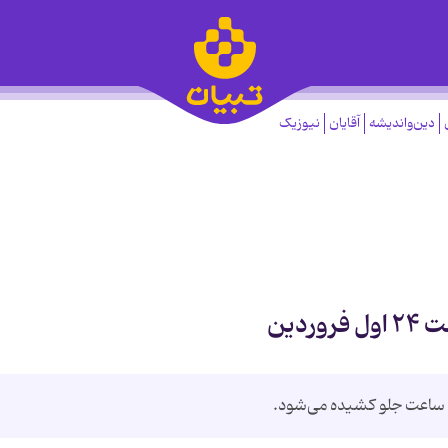
دین‌واندیشه
آقایان
نیوزیک
دین