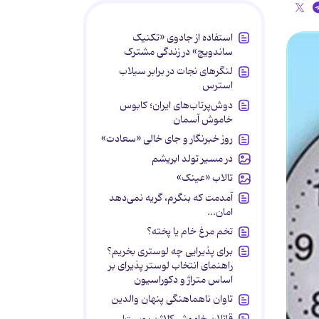
استفاده از جادوی «تکنیک
ساندویچ» در زندگی مشترک
لنگرهای نجات در برابر سیلاب
استرس
دوش‌پرتاب‌های ایران؛ کابوس
خاموش آسمان
روز خبرنگار و جای خالی «سعادت»
در مسیر تولد ابریشم
تالاب «عینک»
آمدمت که بنگرم، گریه نمی‌دهد
امان...
تخم مرغ خام یا پخته؟
برای پذیرایی چه لوستری بخریم؟
راهنمای انتخاب لوستر پذیرای بر
اساس متراژ و دکوراسیون
تاوان ناهماهنگی پنهان والدین
قاتلان خاموش کلاژن پوست!