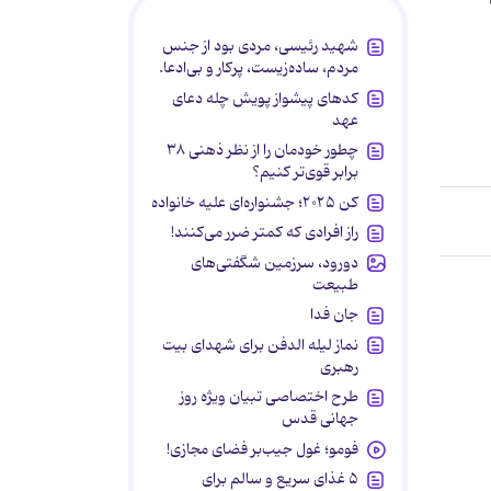
شهید رئیسی، مردی بود از جنس
مردم، ساده‌زیست، پرکار و بی‌ادعا.
کدهای پیشواز پویش چله دعای
عهد
چطور خودمان را از نظر ذهنی ۳۸
برابر قوی‌تر کنیم؟
کن ۲۰۲۵؛ جشنواره‌ای علیه خانواده
راز افرادی که کمتر ضرر می‌کنند!
دورود، سرزمین شگفتی‌های
طبیعت
جان فدا
نماز لیله الدفن برای شهدای بیت
رهبری
طرح اختصاصی تبیان ویژه روز
جهانی قدس
فومو؛ غول جیب‌بر فضای مجازی!
۵ غذای سریع و سالم برای