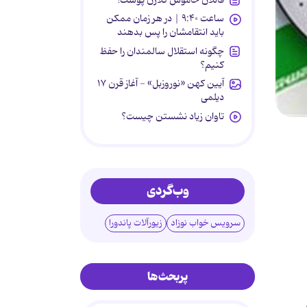
ساعت ۹:۴۰ | در هر زمان ممکن
باید انتقامشان را پس بدهند
چگونه استقلال سالمندان را حفظ
کنیم؟
آیین کهن «نوروزبل» - آغاز قرن ۱۷
دیلمی
تاوان زیاد نشستن چیست؟
وب‌گردی
سرویس خواب نوزاد
زیورآلات پاندورا
پربحث‌ها
 اول