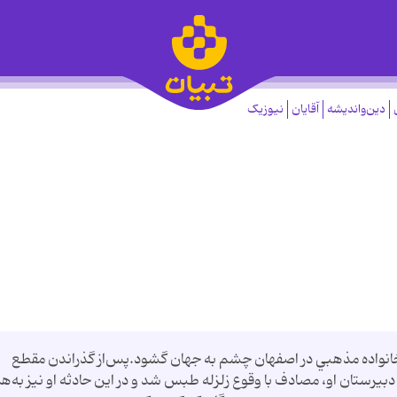
دین‌واندیشه
آقایان
نیوزیک
شفرئي، سال 1339شمسي در خانواده مذهبي در اصفهان چشم به جهان گشود.پس‌از گذراندن مقطع
دبيرستان او، مصادف با وقوع زلزله طبس شد و در اين حادثه او نيز به‌هم