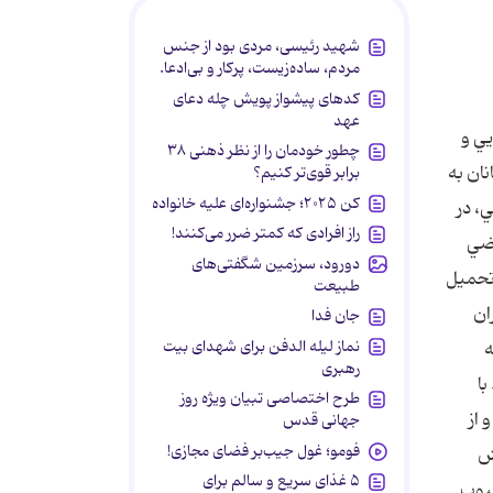
شهید رئیسی، مردی بود از جنس
مردم، ساده‌زیست، پرکار و بی‌ادعا.
کدهای پیشواز پویش چله دعای
عهد
ايي و
چطور خودمان را از نظر ذهنی ۳۸
نان به
برابر قوی‌تر کنیم؟
کن ۲۰۲۵؛ جشنواره‌ای علیه خانواده
، در
راز افرادی که کمتر ضرر می‌کنند!
اضي
دورود، سرزمین شگفتی‌های
تحميل
طبیعت
ان
جان فدا
نماز لیله الدفن برای شهدای بیت
ه
رهبری
ا
طرح اختصاصی تبیان ویژه روز
 از
جهانی قدس
فومو؛ غول جیب‌بر فضای مجازی!
يش
۵ غذای سریع و سالم برای
حبوب