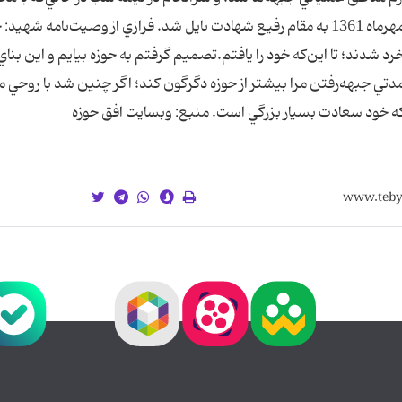
خويش به نجواي شبانه مشغول بود، در تاريخ ششم مهرماه 1361 به مقام رفيع شهادت نايل شد. فرازي از وصيت‌نامه شه
 شدند؛ تا اين‌که خود را يافتم.تصميم گرفتم به حوزه بيايم و اين بناي
مدتي جبهه‌رفتن مرا بيشتر از حوزه دگرگون کند؛ اگر چنين شد با روحي 
ه خود سعادت بسيار بزرگي است. منبع: وبسایت افق حوزه