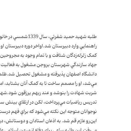
طلبه شهيد حميد شفر
راهنمايي وارد دبيرستان شد.اواخر دوره دبيرستان او، 
کمک زلزله‌زدگان شتافت و با تمام وجود به مجروحين
جهاد سازندگي شهرستان بروجن مشغول به فعاليت شد
دانشگاه اصفهان پذيرفته و مشغول تحصيل شد.ظلم‌ها
مي‌شد، ‌او را مصمم ساخت تا به کمک آنان بشتابد، اما 
شربت شهادت را بنوشد و عند ربهم يرزقون شود.شهيد 
تدريس رياضيات مي‌پرداخت، ‌لکن در ارتقاي بينش سي
نوجوانان متوجه اين نکته مي‌شود که براي فهم درست و 
اين‌رو عازم قم شد. به اذعان استادان و دوستانش، د
مي‌رفت.اين طلبه ساعي براي دفاع از ميهن اسلامي عا