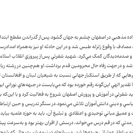
ئي، سال 1339شمسي در خانواده مذهبي در اصفهان چشم به جهان گشود.پس‌از گذراندن مقطع ابتد
مصادف با وقوع زلزله طبس شد و در اين حادثه او نيز به‌همراه امدادرسا
 و صدمه‌ديدگان کمک مي‌کرد. شهيد شفرئي پس‌از پيروزي انقلاب اسلامي
 و در جهت رفاه حال محرومين قدم برداشت.او هم‌چنين در رشته ري
يي که از طريق استکبار جهاني نسبت به شيعيان لبنان و افغانستان 
تقدير الهي اين‌گونه رقم خورده بود که مي‌بايست در جبهه‌هاي نوراني اير
شفرئي در آموزش و پرورش اصفهان شروع به فعاليت کرد و با اين‌که ب
اسي و ديني دانش‌آموزان تلاش مي‌نمود.در سنگر تدريس و حين ارتباط ب
عميق مباني توحيدي و اعتقادي و تبليغ آن، ‌بايد به حوزه علميه بيايد و
ر مدتي که در قم درس مي‌خواند، درسش از اقران بهتر بود و به‌سرعت پ
زم مناطق عملياتي جبهه‌ها شد. و سرانجام در نيمه شب در حالي‌که با م