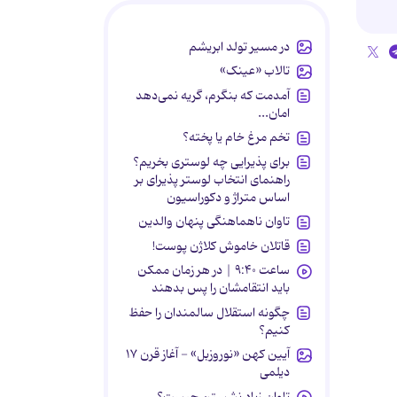
در مسیر تولد ابریشم
تالاب «عینک»
آمدمت که بنگرم، گریه نمی‌دهد
امان...
تخم مرغ خام یا پخته؟
برای پذیرایی چه لوستری بخریم؟
راهنمای انتخاب لوستر پذیرای بر
اساس متراژ و دکوراسیون
تاوان ناهماهنگی پنهان والدین
قاتلان خاموش کلاژن پوست!
ساعت ۹:۴۰ | در هر زمان ممکن
باید انتقامشان را پس بدهند
چگونه استقلال سالمندان را حفظ
کنیم؟
آیین کهن «نوروزبل» - آغاز قرن ۱۷
دیلمی
تاوان زیاد نشستن چیست؟