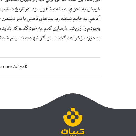
آگاهي به جانم شعله زد، بت‌هاي ذهني با تبر دشمن خرد
وجودم را از ريشه بازسازي کنم.به خود گفتم که شايد 
به حوزه باز خواهم گشت...و اگر شهادت نصيبم شد ک