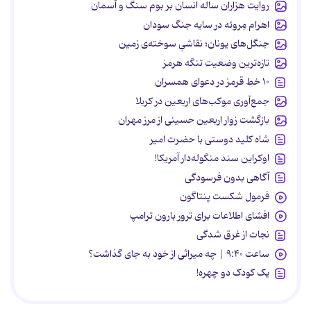
روایت هزاران ساله انسان بر بوم سنگ و آسمان
اهرام مِروئه در سایه جنگ سودان
جنگل‌های یونان؛ نقاشیِ سوخته‌ی زمین
تازه‌ترین وضعیت تنگه هرمز
۱۰ خط قرمز در دعوای همسران
جمع‌آوری موکب‌های اربعین در کربلا
بازگشت زوار اربعین حسینی از مرز مهران
شاه کلید دوستی با حضرت امیر
اوکراین سند منگوله‌دار آمریکا!
آگاهی بدون فرسودگی
فرمول شکست پنتاگون
افشای اطلاعات برای ترور بارون ترامپ
نجات از غرق شدگی
ساعت ۹:۴۰ | چه میراثی از خود به جای گذاشت؟
یک کودک دو چهره!