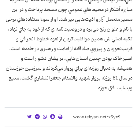
بني‌صدر بينش درستي داشت و از کساني بود که عليه آن افکار به
مبارزه آشکار در محيط‌هاي عمومي چون مسجد پرداخت و در اين
مسير متحمل آزار و اذيت‌هايي نيز شد. او از سوءاستفاده‌هاي برخي
با نام و عنوان رنج مي‌برد و در وصيت‌نامه‌اي که از خود به جاي نهاد،
تکيه اصلي‌اش همين مواظبت‌کردن از نفوذ خطوط انحرافي و
فريب‌نخوردن و پيروي صادقانه از امامت و رهبري در جامعه است.
اسير خاک بودن چنين انسان‌هايي، برايشان دشوار است و
هميشه به دنبال روزنه‌اي براي پرواز مي‌گردند و سرزمين خوزستان
در سال 61 روزنه پرواز شهيد والامقام جعفر انتشاري گشت. منبع:
وبسایت افق حوزه