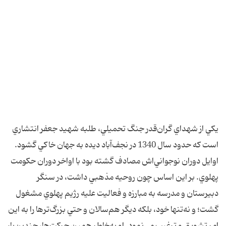
يکي از شهداي گران‌قدر جنگ تحميلي، طلبه شهيد جعفر انتشاري
است که حدود سال 1340 در نجف‌آباد ديده به جهان خاکي گشود.
اوايل دوران نوجواني‌اش مصادف گشته بود با اواخر دوران حکومت
پهلوي. بر اين اساس چون روحيه مذهبي داشت، در سنگر
دبيرستان و مدرسه به مبارزه و فعاليت عليه رژيم پهلوي مشغول
گشت؛ و نه‌تنها خود، بلکه ديگر هم‌سالان و حتي بزرگ‌ترها را به اين