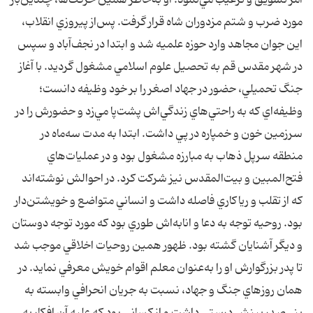
امر تشويق و ترغيب مي‌نمود. او به‌خاطر همين حرکت‌ها، چندين‌بار
مورد ضرب و شتم مزدوران شاه قرار گرفت. پس‌از پيروزي انقلاب،
اين جوان مجاهد وارد حوزه علميه شد و ابتدا در نجف‌آباد و سپس
در شهر مقدس قم به تحصيل علوم اسلامي مشغول گرديد. با آغاز
جنگ تحميلي، حضور در جهاد اصغر را بر خود وظيفه دانست؛
وظيفه‌اي که به راحتي‌هاي زندگي‌اش پشت‌پا مي‌زد و حضورش را در
سرزمين خون و خمپاره در پي داشت. ابتدا به مدت سه‌ماه در
منطقه سرپل ذهاب به مبارزه مشغول بود و در عمليات‌هاي
فتح‌المبين و بيت‌المقدس نيز شرکت کرد. در احوالش نوشته‌اند
که از تقلب و رياکاري فاصله داشت و انساني متواضع و خويشتن‌دار
بود. روحيه توجه به دعا و انابه‌اش طوري بود که مورد توجه دوستان
و ديگر آشنايان گشته بود. ظهور همين روحيات اخلاقي موجب شد
تا پدر بزرگوارش او را به‌عنوان معلم اقوام خويش معرفي نمايد. در
همان روزهاي جنگ و جهاد، نسبت به جريان انحرافي وابسته به