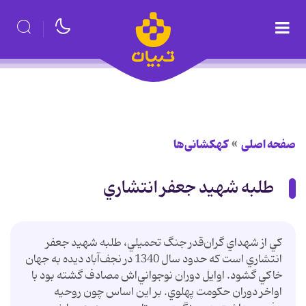
صفحه اصلی
کهکشانی‌ها
طلبه شهيد جعفر انتشاري
کي از شهداي گران‌قدر جنگ تحميلي، طلبه شهيد جعفر
انتشاري است که حدود سال 1340 در نجف‌آباد ديده به جهان
خاکي گشود. اوايل دوران نوجواني‌اش مصادف گشته بود با
اواخر دوران حکومت پهلوي. بر اين اساس چون روحيه