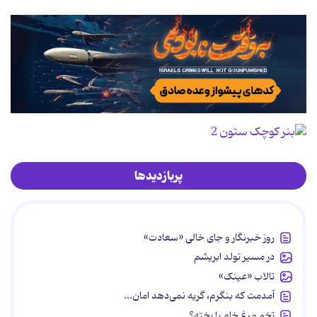
پربازدیدها
روز خبرنگار و جای خالی «سعادت»
در مسیر تولد ابریشم
تالاب «عینک»
آمدمت که بنگرم، گریه نمی‌دهد امان...
تخم مرغ خام یا پخته؟