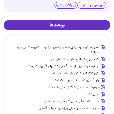
سرویس خواب نوزاد
زیورآلات پاندورا
پربحث‌ها
شهید رئیسی، مردی بود از جنس مردم، ساده‌زیست، پرکار و
بی‌ادعا.
کدهای پیشواز پویش چله دعای عهد
چطور خودمان را از نظر ذهنی ۳۸ برابر قوی‌تر کنیم؟
کن ۲۰۲۵؛ جشنواره‌ای علیه خانواده
راز افرادی که کمتر ضرر می‌کنند!
دورود، سرزمین شگفتی‌های طبیعت
جان فدا
نماز لیله الدفن برای شهدای بیت رهبری
طرح اختصاصی تبیان ویژه روز جهانی قدس