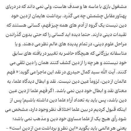
مشغول بازی با ماسه ها و صدف هاست، ولی نمی داند که در دریای
پهناور مقابل چشمش چه می گذرد. برداشت هایمان از دین خود
دین نیست یک گروه از آدم های همه چیز فهم، کسانی هستند که
تقیدات دینی دارند. حتما دیده اید کسانی را که حتی بدون گذراندن
مراحل علوم دینی، در تمام پدیده های عالم نظر می دهند. و یا
متاسفانه بزرگانی که هیچگاه حاضر به تغییر در یافته های سابق
خود نیستند و هر چه را از دین کشف کنند همان را دین تلقی می
کنند. آیت الله سید کمال حیدری در نقد این ماجرا می گوید: « فهم
عالمان از دین، لزوماً عین دین نیست. نقد و ابطال دیدگاه علما، به
معنای نقد و ابطال خود دین نمی باشد. اگر فهم علما از دین عین
دین باشد، پس باید به تعداد آراء علما دین داشته باشیم! پس از
اینکه قبول کردیم در بین علما اختلاف نظر وجود دارد، مشخص می
شود رأی هیچ یک از علما مساوی خود دین و مذهب نمی باشد؛
یعنی هر عالمی باید بگوید «این نظر و برداشت من از دین است» -