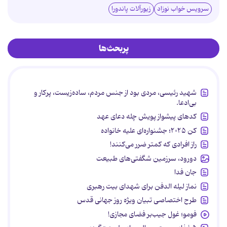
سرویس خواب نوزاد
زیورآلات پاندورا
پربحث‌ها
شهید رئیسی، مردی بود از جنس مردم، ساده‌زیست، پرکار و
بی‌ادعا.
کدهای پیشواز پویش چله دعای عهد
کن ۲۰۲۵؛ جشنواره‌ای علیه خانواده
راز افرادی که کمتر ضرر می‌کنند!
دورود، سرزمین شگفتی‌های طبیعت
جان فدا
نماز لیله الدفن برای شهدای بیت رهبری
طرح اختصاصی تبیان ویژه روز جهانی قدس
فومو؛ غول جیب‌بر فضای مجازی!