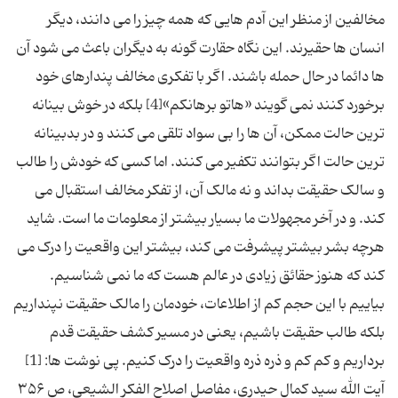
مخالفین از منظر این آدم هایی که همه چیز را می دانند، دیگر
انسان ها حقیرند. این نگاه حقارت گونه به دیگران باعث می شود آن
ها دائما در حال حمله باشند. اگر با تفکری مخالف پندارهای خود
برخورد کنند نمی گویند «هاتو برهانکم»[4] بلکه در خوش بینانه
ترین حالت ممکن، آن ها را بی سواد تلقی می کنند و در بدبینانه
ترین حالت اگر بتوانند تکفیر می کنند. اما کسی که خودش را طالب
و سالک حقیقت بداند و نه مالک آن، از تفکر مخالف استقبال می
کند. و در آخر مجهولات ما بسیار بیشتر از معلومات ما است. شاید
هرچه بشر بیشتر پیشرفت می کند، بیشتر این واقعیت را درک می
کند که هنوز حقائق زیادی در عالم هست که ما نمی شناسیم.
بیاییم با این حجم کم از اطلاعات، خودمان را مالک حقیقت نپنداریم
بلکه طالب حقیقت باشیم، یعنی در مسیر کشف حقیقت قدم
برداریم و کم کم و ذره ذره واقعیت را درک کنیم. پی نوشت ها: [1]
آیت الله سید کمال حیدری، مفاصل اصلاح الفکر الشیعی، ص ۳۵۶