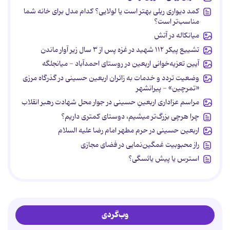
کمد دیواری ریلی بهتر است یا لولایی؟ کدام مدل برای خانه شما
مناسب‌تر است؟
میانکاله در آتش
تشییع پیکر ۱۱۲ شهید در غزه پس از ۳ سال زیر آوار ماندن
آیین تعزیه‌خوانی اربعین در روستای احمدآباد - میانجلگه
وضعیت تردد و خدمات به زائران اربعین حسینی در گذرگاه مرزی
«تمرچین» - پیرانشهر
مراسم عزاداری اربعینِ حسینی در جوار محل شهادت رهبر انقلاب
چرا هرچی بزرگ‌تر میشیم، دوستای کمتری داریم؟
اربعین حسینی در حرم مطهر امام رضا علیه السلام
راز محبوبیت غمگین‌نمایی در فضای مجازی
استرس یا پیش یائسگی؟
وب‌گردی