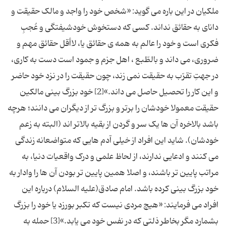
ملکیان در این باره می گوید: «شخص خود را واجد و مالک حقیقت و
دانای به حقائق نداند. کسی که دستخوش خودشیفتگی و عُجبِ
فکری است و خود را عالم به همه ی حقائق یا، لاأقل حقائق مهم و
ضروری، می داند و بالطّبع ، اهل جزم و جمود است دست به کاری،
در جهتِ تقرّب به حقیقت نمی زند، چون حقیقت را در نزد خود حاضر
و این کار را تحصیل حاصل می داند.»[2] خود بزرگ بینی مالکین
حقیقت معمولا خودشان را برتر و بزرگ تر از دیگران می دانند؛ هرچه
باشد بالاخره آن ها یک سر و گردن از بقیه بالاتر اند (البته به زعم
خودشان). شاید این افراد از خیلی آدم هایی که متواضعانه زندگی
می کنند و ادعایی ندارند، از لحاظ علمی و درک واقعیات دنیا، به
مراتب پایین تر باشند، و اصلا همین پایین تر بودن آن ها را وادار به
خود بزرگ بینی کرده باشد. امام صادق(علیه السلام) درباره این
افراد می فرمایند: «هیچ مردی نیست که تکبر بورزد یا خود را بزرگ
بشمارد مگر بخاطر ذلتی که در نفس خود می یابد.»[3] حمله به