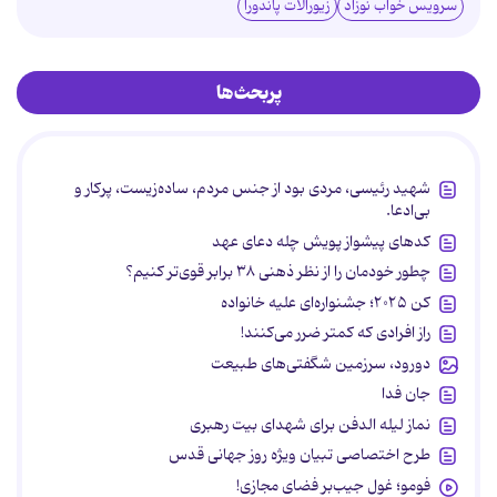
سرویس خواب نوزاد
زیورآلات پاندورا
پربحث‌ها
شهید رئیسی، مردی بود از جنس مردم، ساده‌زیست، پرکار و
بی‌ادعا.
کدهای پیشواز پویش چله دعای عهد
چطور خودمان را از نظر ذهنی ۳۸ برابر قوی‌تر کنیم؟
کن ۲۰۲۵؛ جشنواره‌ای علیه خانواده
راز افرادی که کمتر ضرر می‌کنند!
دورود، سرزمین شگفتی‌های طبیعت
جان فدا
نماز لیله الدفن برای شهدای بیت رهبری
طرح اختصاصی تبیان ویژه روز جهانی قدس
فومو؛ غول جیب‌بر فضای مجازی!