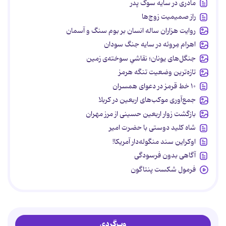
مادری در سایه سوگ پدر
راز صمیمیت زوج‌ها
روایت هزاران ساله انسان بر بوم سنگ و آسمان
اهرام مِروئه در سایه جنگ سودان
جنگل‌های یونان؛ نقاشیِ سوخته‌ی زمین
تازه‌ترین وضعیت تنگه هرمز
۱۰ خط قرمز در دعوای همسران
جمع‌آوری موکب‌های اربعین در کربلا
بازگشت زوار اربعین حسینی از مرز مهران
شاه کلید دوستی با حضرت امیر
اوکراین سند منگوله‌دار آمریکا!
آگاهی بدون فرسودگی
فرمول شکست پنتاگون
وب‌گردی