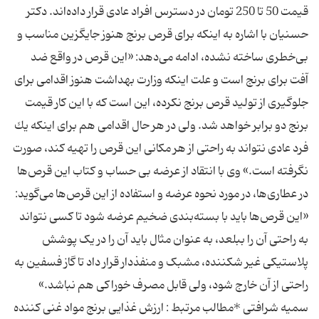
قیمت 50 تا 250 تومان در دسترس افراد عادی قرار داده‌اند. دكتر
حسنیان با اشاره به اینكه برای قرص برنج هنوز جایگزین مناسب و
بی‌خطری ساخته نشده، ادامه می‌دهد: «این قرص در واقع ضد
آفت برای برنج است و علت اینكه وزارت بهداشت هنوز اقدامی برای
جلوگیری از تولید قرص برنج نكرده، این است كه با این كار قیمت
برنج دو برابر خواهد شد. ولی در هر حال اقدامی هم برای اینكه یك
فرد عادی نتواند به راحتی از هر مكانی این قرص را تهیه كند، صورت
نگرفته است.» وی با انتقاد از عرضه بی حساب و كتاب این قرص‌ها
در عطاری‌ها، در مورد نحوه عرضه و استفاده از این قرص‌ها می‌گوید:
«این قرص‌ها باید با بسته‌بندی ضخیم عرضه شود تا کسی نتواند
به راحتی آن را ببلعد، به عنوان مثال باید آن را در یک پوشش
پلاستیکی غیر شکننده، مشبک و منفذدار قرار داد تا گاز فسفین به
راحتی از آن خارج شود، ولی قابل مصرف خوراکی هم نباشد.»
سمیه شرافتی *مطالب مرتبط : ارزش غذایی برنج مواد غنی ‌کننده