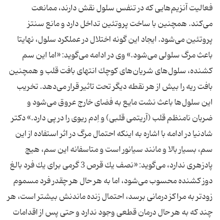
فعالیت آنزیم‌هایی كه در تنفس سلول نقش دارند، ممانعت
می‌كند. همچنین با ساخت پروتئین تداخل دارد و مانع سنتز
پروتئین می‌شود. ایجاد این گونه اختلال در عملكرد سلول‌، نهایتا
باعث مرگ سلولی می‌شود.» وی در ادامه می‌گوید: «اما این سم
كشنده، سلول‌های شریان‌های كوچك انتهای بافت قلب و همچنین
بافت ریه را بیش از هر نقطه دیگر تحت تاثیر قرار می‌دهد. تخریب
این سلول‌ها باعث نشت مایع به فضای خارج عروق می‌شود و
ضربان نامنظم قلب (آریتمی قلبی) و اِدم ریوی را در پی دارد.» دكتر
شادنیا در ادامه با اشاره به اینكه احتمال مرگ در اثر استفاده از این
سم، بسیار بالا و مانند سیانور است و متاسفانه این سم، هیچ
پادزهری ندارد، می‌گوید: «نصف یك قرص 3 گرمی برای یك فرد بالغ
دوز كشنده محسوب می‌شود، اما به هر حال هر چقدر فرد مسموم
زودتر به مراكز درمانی برسد، احتمال زنده‌ ماندنش بیشتر است، هر
چند كه به هر حال درمان قطعی وجود ندارد و حتی پس از اقدامات