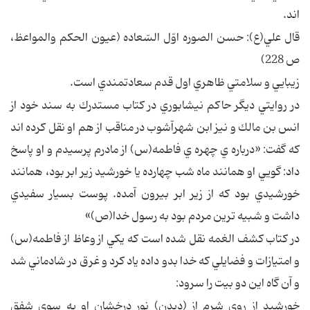
اند.
قال علي(ع): حسن الصوره اوّل السّعاده (عيون الحكم والمواعظ،
ص 228)
زيبايي و سلامتي ظاهري اول قدم سعادتمندي است.
در روايتي ديگر حاكم نيشابوري در كتاب مستدرك به سند خود از
انس بن مالك و نيز ابن شهرآشوب در مناقب از هم او نقل كرده اند
كه گفت: «درباره ي چهره ي فاطمه(س) از مادرم پرسيدم و او پاسخ
داد: گويي او همانند ماه شب چهارده يا خورشيد زير ابر بود، همانند
خورشيدي بود كه از زير ابر بيرون آمده. پوست بسيار سفيدي
داشت و شبيه ترين مردم بود به رسول خدا(ص)»
در كتاب كشف الغمه نقل شده است كه يكي از وعاظ از فاطمه(س)
و امتيازات و فضايلي كه خدا بدو داده ياد كرد و غرق در شادماني شد
و آن گاه اين دو بيت را سرود:
خورشيد از روي شرم از (ديدن) نور درخشان او به سوي شفق