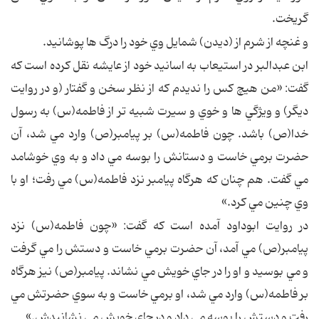
گريخت.
و غنچه از شرم از (ديدن) شمايل وي خود را درگ ها پوشانيد.
ابن عبدالبر در استيعاب به اسانيد خود از عايشه نقل كرده است كه
گفت: «من هيچ كس را نديدم كه از نظر سخن و گفتار (و در روايت
ديگر) و ويژگي ها و خوي و سيرت شبيه تر از فاطمه(س) به رسول
خدا(ص) باشد. چون فاطمه(س) بر پيامبر(ص) وارد مي شد، آن
حضرت برمي خاست و دستانش را بوسه مي داد و به وي خوشامد
مي گفت. هم چنان كه هرگاه پيامبر نزد فاطمه(س) مي رفت؛ او با
وي چنين مي كرد.»
در روايت ابوداود آمده است كه گفت: «چون فاطمه(س) نزد
پيامبر(ص) مي آمد، آن حضرت برمي خاست و دستش را مي گرفت
و مي بوسيد و او را در جاي خويش مي نشاند. پيامبر(ص) نيز هرگاه
بر فاطمه(س) وارد مي شد، او برمي خاست و به سوي حضرتش مي
رفت و دستش را بوسه مي داد و در جاي خويش مي نشانيدش.»