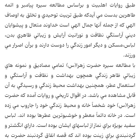
طبق روايات اهلبيت و براساس مطالعه سيره پيامبر و ائمه
طاهرين بدست مي آيدكه طبق تربيت توحيدي و تخلق به اوصاف
الهي كه از جمله آنها جمال الهي است خداوند متعال و پيشوايان
ديني آراستگي نظافت و نورانيت آرايش و زيبائي ظاهري بدن،
لباس،مسكن و ديگر امور زندگي را دوست دارند و برآن اصرار مي
ورزند.
با مطالعه سيره حضرت زهرا(س) تمامي مصاديق و نمونه هاي
زيبائي ظاهر زندگي همچون بهداشت و نظافت و آراستگي و
استعمال عطر، همچنين بهداشت محيط زندگي و رسيدگي به آن
قابل مشاهده مي باشد. در اقوال تاريخي و روايات آمده كه حضرت
زهرا(س) خود شخصاً خانه و محيط زندگي خود را جاروب مي زده
است. در خانه دائماً معطر و خوشبوترين عطرها بوده اند. لباس
سفيد بويژه براي نماز از لباسهاي ايشان بوده است. داراي انگشتر و
گردنبندي براي زينت بوده اند كه قصه انفاق گردنبند حضرت به