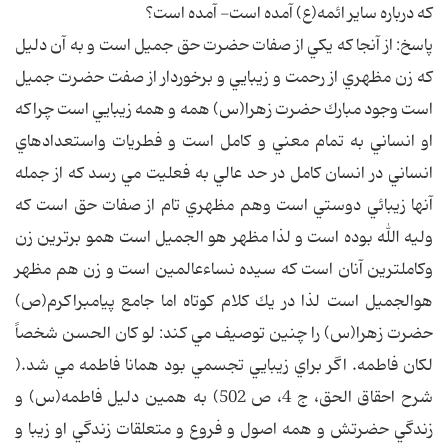
كه درباره ساير ائمه(ع) آمده است- آمده است؟
پاسخ: از آنجا كه يكي از صفات حضرت حق جميل است و به آن دليل
كه زن مظهري از رحمت و زيبايي و برخوردار از صفت حضرت جميل
است وجود مبارك حضرت زهرا(س) همه و همه زيبايي است چراكه
او انساني به تمام معني و كامل است و فطريات واستعدادهاي
انساني در انسان كامل در حد عالي به فعليت مي رسد كه از جمله
آنها زيبائي دوستي است وهم مظهري تام از صفات حق است كه
وليه الله بوده است و لذا مظهر هو الجميل است همو برترين زن
وكاملترين آنان است كه سيده نساء‌عالمين است و زن هم مظهر
هوالجميل است لذا در يك كلام كوتاه اما جامع پيامبراكرم(ص)
حضرت زهرا(س) را چنين توصيف مي كند: لو كان الحسن شخصاً
لكان فاطمه. اگر براي زيبايي تجسمي بود همانا فاطمه مي شد.(
شرح احقاق الحق، ج 4، ص 502) به همين دليل فاطمه(س) و
زندگي حضرتش و همه اصول و فروع و متعلقات زندگي او زيبا و