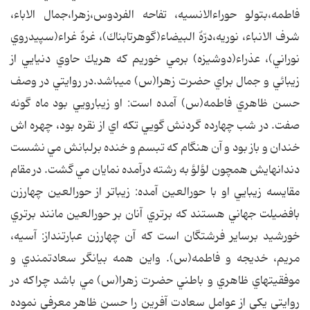
فاطمه،بتولو حوراء‌الانسيه، تفاحه الفردوس،زهرا،جمال الاباء،
شرف الانباء، نوريه،درّهٌ البيضاء‌(گوهرتابناك)، غرهٌ غراء(سپيدروي
نوراني)، عذراء(دوشيزه) برمي خوريم كه هريك حاوي دنيايي از
زيبائي و جمال براي حضرت زهرا(س) ميباشد.در روايتي در وصف
حسن ظاهري فاطمه(س) آمده است: او زيبارويي بود ماه گونه
صفت. در شب چهارده گردنش گويي تكه اي از نقره بود، چهره اش
خندان و باز بود و آن هنگام كه تبسم و خنده برلبانش مي نشست
دندانهايش همچون لؤلؤ به رشته درآمده نمايان مي گشت. در مقام
مقايسه زيبايي او با حورالعين آمده: زيباتر از حورالعين چهارزن
بافضيلت جهاني هستند كه برتري آنان بر حورالعين مانند برتري
خورشيد برساير فرشتگان است كه آن چهارزن عبارتنداز: آسيه،
مريم، خديجه و فاطمه(س). واين همه بيانگر سعادتمندي و
موفقيتهاي ظاهري و باطني حضرت زهرا(س) مي باشد چراكه در
روايتي يكي از عوامل سعادت آفرين را حسن ظاهر معرفي نموده