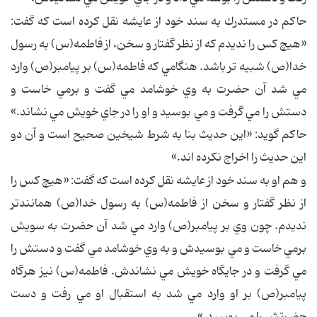
حاكم در مستدرك به سند خود از عايشه نقل كرده است كه گفت:
«هيچ كس را نديدم كه از نظر گفتار و سخن، از فاطمه(س) به رسول
خدا(ص) شبيه تر باشد. هنگامي كه فاطمه(س) بر پيامبر(ص) وارد
مي شد آن حضرت به وي خوشامد مي گفت و برمي خاست و
دستش را مي گرفت و مي بوسيد و او را در جاي خويش مي نشاند.»
حاكم گويد: «اين حديث بنا به شرط شيخين صحيح است و آن دو
اين حديث را اخراج نكرده اند.»
و هم او به سند خود از عايشه نقل كرده است كه گفت: «هيچ كس را
از نظر گفتار و سخن از فاطمه(س) به رسول خدا(ص) همانندتر
نديدم. چون وي بر پيامبر(ص) وارد مي شد آن حضرت به سويش
برمي خاست و مي بوسيدش و به وي خوشامد مي گفت و دستش را
مي گرفت و در جايگاه خويش مي نشاندش. فاطمه(س) نيز هرگاه
پيامبر(ص) بر او وارد مي شد به استقبال او مي رفت و دست
حضرتش را مي بوسيد.»