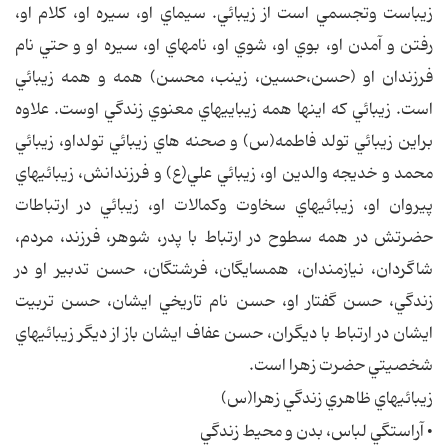
زيباست وتجسمي است از زيبائي. سيماي او، سيره او، كلام او،
رفتن و آمدن او، بوي او، شوي او، نامهاي او، سيره او و حتي نام
فرزندان او (حسن،حسين، زينب، محسن) همه و همه زيبائي
است. زيبائي كه اينها همه زيباييهاي معنوي زندگي اوست. علاوه
براين زيبائي تولد فاطمه(س) و صحنه هاي زيبائي تولداو، زيبائي
محمد و خديجه والدين او، زيبائي علي(ع) و فرزندانش، زيبائيهاي
پيروان او، زيبائيهاي سخاوت وكمالات او، زيبائي در ارتباطات
حضرتش در همه سطوح در ارتباط با پدر، شوهر، فرزند، مردم،
شاگردان، نيازمندان، همسايگان، فرشتگان، حسن تدبير او در
زندگي، حسن گفتار او، حسن نام تاريخي ايشان، حسن تربيت
ايشان در ارتباط با ديگران، حسن عفاف ايشان باز از ديگر زيبائيهاي
شخصيتي حضرت زهرا است.
زيبائيهاي ظاهري زندگي زهرا(س)
• آراستگي لباس، بدن و محيط زندگي