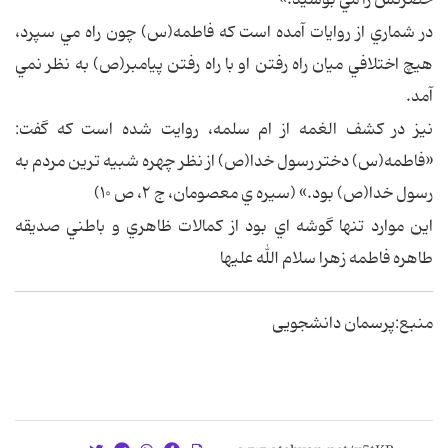
در شماري از روايات آمده است كه فاطمه(س) چون راه مي سپرد،
هيچ اختلافي ميان راه رفتن او با راه رفتن پيامبر(ص) به نظر نمي
آمد.
نيز در كشف الغمه از ام سلمه، روايت شده است كه گفت:
«فاطمه(س) دختر رسول خدا(ص) از نظر چهره شبيه ترين مردم به
رسول خدا(ص) بود.» (سيره ي معصومان، ج ۲، ص ۱۰)
اين موارد تنها گوشه اي بود از كمالات ظاهري و باطني صديقه
طاهره فاطمه زهرا سلام الله عليها
منبع:پرسمان دانشجویی