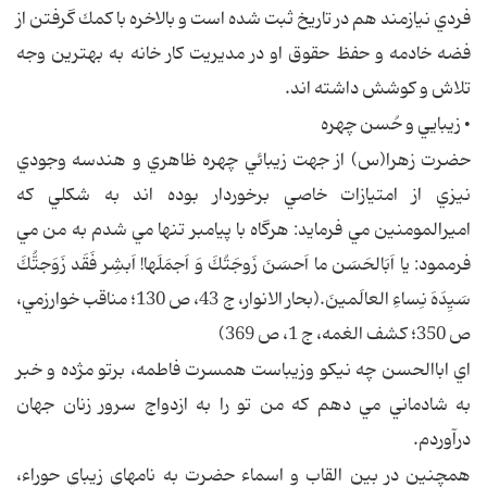
فردي نيازمند هم در تاريخ ثبت شده است و بالاخره با كمك گرفتن از
فضه خادمه و حفظ حقوق او در مديريت كار خانه به بهترين وجه
تلاش و كوشش داشته اند.
• زيبايي و حُسن چهره
حضرت زهرا(س) از جهت زيبائي چهره ظاهري و هندسه وجودي
نيزي از امتيازات خاصي برخوردار بوده اند به شكلي كه
اميرالمومنين مي فرمايد: هرگاه با پيامبر تنها مي شدم به من مي
فرممود: يا اَبَالحَسَن ما اَحسَنَ زَوجَتُكَ وَ اَجمَلَها! اَبشِر فَقَد زَوَجتُّكَ
سَيِدَهَ نِساءِ العالَمينَ.(بحار الانوار، ج 43، ص 130؛ مناقب خوارزمي،
ص 350؛ كشف الغمه، ج 1، ص 369)
اي اباالحسن چه نيكو وزيباست همسرت فاطمه، برتو مژده و خبر
به شادماني مي دهم كه من تو را به ازدواج سرور زنان جهان
درآوردم.
همچنين در بين القاب و اسماء‌ حضرت به نامهاي زيباي حوراء،