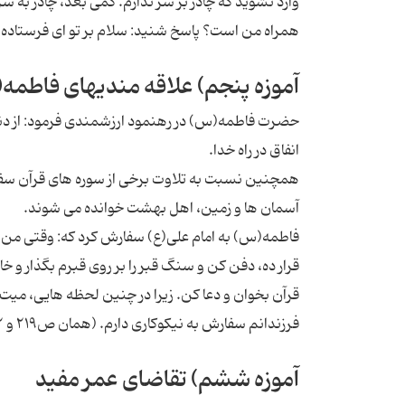
وارد نشوید که چادر بر سر ندارم. کمی بعد، چادر به س
همراه من است؟ پاسخ شنید: سلام بر تو ای فرستاده خد
آموزه پنجم) علاقه مندیهای فاطمه
حضرت فاطمه(س) در رهنمود ارزشمندی فرمود: از دنی
انفاق در راه خدا.
همچنین نسبت به تلاوت برخی از سوره های قرآن سفار
آسمان ها و زمین، اهل بهشت خوانده می شوند.
فاطمه(س) به امام علی(ع) سفارش کرد که: وقتی من وفا
قرار ده، دفن کن و سنگ قبر را بر روی قبرم بگذار و خا
قرآن بخوان و دعا کن. زیرا در چنین لحظه هایی، میت ب
فرزندانم سفارش به نیکوکاری دارم. (همان ص۲۱۹ و ۲۵۲)
آموزه ششم) تقاضای عمر مفید