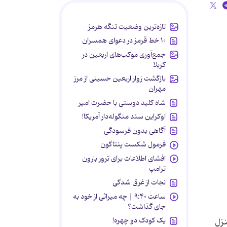
تازه‌ترین وضعیت تنگه هرمز
۱۰ خط قرمز در دعوای همسران
جمع‌آوری موکب‌های اربعین در
کربلا
بازگشت زوار اربعین حسینی از مرز
مهران
شاه کلید دوستی با حضرت امیر
اوکراین سند منگوله‌دار آمریکا!
آگاهی بدون فرسودگی
فرمول شکست پنتاگون
افشای اطلاعات برای ترور بارون
ترامپ
نجات از غرق شدگی
ساعت ۹:۴۰ | چه میراثی از خود به
جای گذاشت؟
یک کودک دو چهره!
نزل