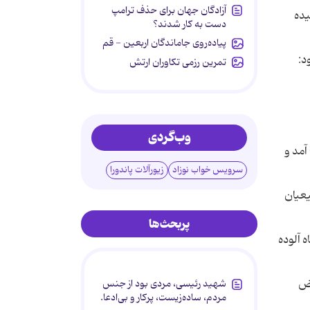
آزادگان جهان برای حذف ترامپ
یده
دست به کار شدند؟
پیاده‌روی جاماندگان اربعین - قم
د:
تمرین رزمی تکاوران ارتش
وب‌گردی
آمد و
سرویس خواب نوزاد
زیورآلات پاندورا
یعیان
پربحث‌ها
 آلوده
رض
شهید رئیسی، مردی بود از جنس
مردم، ساده‌زیست، پرکار و بی‌ادعا.