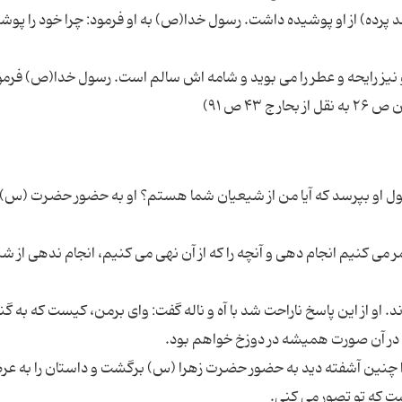
 پرده) از او پوشیده داشت. رسول خدا(ص) به او فرمود: چرا خود را پوش
و نیز رایحه و عطر را می بوید و شامه اش سالم است. رسول خدا(ص) فرمو
۴۳ ص ۹۱)
 او بپرسد که آیا من از شیعیان شما هستم؟ او به حضور حضرت (س) 
ر می کنیم انجام دهی و آنچه را که از آن نهی می کنیم، انجام ندهی از ش
و از این پاسخ ناراحت شد با آه و ناله گفت: وای برمن، کیست که به گناه
، در آن صورت همیشه در دوزخ خواهم بود.
چنین آشفته دید به حضور حضرت زهرا (س) برگشت و داستان را به ع
 که تو تصور می کنی.