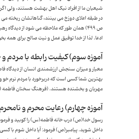
شیعیان ما از افراد نیک اهل بهشت هستند، ولی اگر گنا
در طبقه اعلای دوزخ می بینند، گناهانشان ریخته می 
ص ۴۹۹) همان طور که ملاحظه می شود از دیدگاه
ادعا. لذا از خدا توفیق عمل و نیت صالح برای همه بخ
آموزه سوم) کیفیت رابطه با مردم و خ
معیار و میزان سنجش ارزشمندی انسان از دیدگاه فاط
بهترین شما کسی است که دربرخورد با مردم نرم خو و
مهربان و بخشنده هستند. (فرهنگ سخنان فاطمه (س)
آموزه چهارم) رعایت محرم و نامحرم
رسول خدا(ص) درب خانه فاطمه(س) را کوبید و فرمود: س
داخل شوید. پیامبر(ص) فرمود: آیا داخل شوم با کس