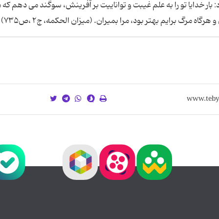
 خدایا تو را به علم غیبت و تواناییت بر آفرینش، سوگند می دهم که مرا
گاه مرگ برایم بهتر بود، مرا بمیران. (میزان الحکمه، ج۲ ،ص۷۳۵)