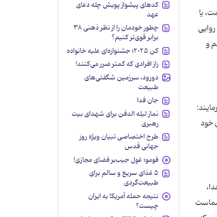
کدهای پیشواز پویش چله دعای
ت، یا
عهد
روایی
چطور خودمان را از نظر ذهنی ۳۸
برابر قوی‌تر کنیم؟
م و
کن ۲۰۲۵؛ جشنواره‌ای علیه خانواده
راز افرادی که کمتر ضرر می‌کنند!
دورود، سرزمین شگفتی‌های
طبیعت
جان فدا
ایند:
نماز لیله الدفن برای شهدای بیت
 خود
رهبری
طرح اختصاصی تبیان ویژه روز
جهانی قدس
فومو؛ غول جیب‌بر فضای مجازی!
۵ غذای سریع و سالم برای
طبیعت‌گردی
دا،
نتیجه حمله آمریکا به ایران
 شماست
چیست؟