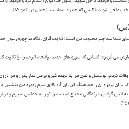
ر گذاشت و فرمود: داخل شوید. رسول خدا دوباره سلام کرد و فرمود: با ک
ا، داخل شوید با کسی که همراه شماست. (همان ص۸۳و ۸۴)
(س)
ای شما سه چیز محبوب من است : تلاوت قرآن، نگاه به چهره رسول خد
ش می فرمود: کسانی که سوره های حدید، واقعه، الرحمن، را تلاوت کنن
ت کردم، تو غسل و کفن مرا به عهده گیر و بر من نماز بگزار و مرا درون
ک بر آن بریز و آن را همآهنگ کن. آن گاه بالای سرم روبرو من بنشین و ز
ه انس گرفتن با زندگانی محتاج است. من تو را به خدا می سپارم و درباره