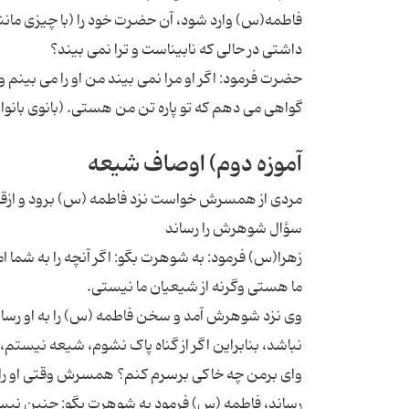
فاطمه(س) وارد شود، آن حضرت خود را (با چیزی مانند
داشتی در حالی که نابیناست و ترا نمی بیند؟
حضرت فرمود: اگر او مرا نمی بیند من او را می بینم 
گواهی می دهم که تو پاره تن من هستی. (بانوی بانوان ص ۲۶ به نقل از بحار ج 
آموزه دوم) اوصاف شیعه
مردی از همسرش خواست نزد فاطمه (س) برود و ازقول
سؤال شوهرش را رساند
زهرا(س) فرمود: به شوهرت بگو: اگر آنچه را به شما ام
ما هستی وگرنه از شیعیان ما نیستی.
وی نزد شوهرش آمد و سخن فاطمه (س) را به او رساند. ا
نباشد، بنابراین اگر از گناه پاک نشوم، شیعه نیستم
وای برمن چه خاکی برسرم کنم؟ همسرش وقتی او را 
رساند، فاطمه (س) فرمود به شوهرت بگو: چنین نیست