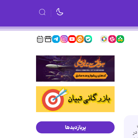
پربازدیدها
 در