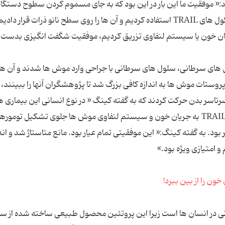
ید:« موفقیت ما این بار در این بود که به جای مسموم کردن سطوح دستگا
پزشکی برای سلول های سرطانی ما از چسبندگی مولکول های TRAIL استفاده کردیم و آن ها را روی سطح نانو ذرات قرا
جریان خون یا سیستم لنفاوی تزریق کردیم، موفقیت شگفت انگیزی بدست
ل های سرطانی، سلول های سرطانی با جراحی وارد موش ها شدند و آن ها 
روستات موش ها به اندازه کافی بزرگ شد تا پژوهشگران آنها را ببینند،
تاسر بدن حرکت کردند که به گفته کینگ « در نوع انسانی این بیماری 
همین اتفاق می افتد.» آن ها امید داشتند که تزریق TRAIL به جریان خون و سیستم لنفاوی موش ها جلوی تشکیل تومو
ر بود. به گفته کینگ:« این موفقیتی تمام عیار بود. مانع متاستاژ شد و اند
و امتیازی ویژه بود.»
نوید بخش روشی درمانی در انسان ها است زیرا این پروتئین محصول طبیعی ساخته شده از 