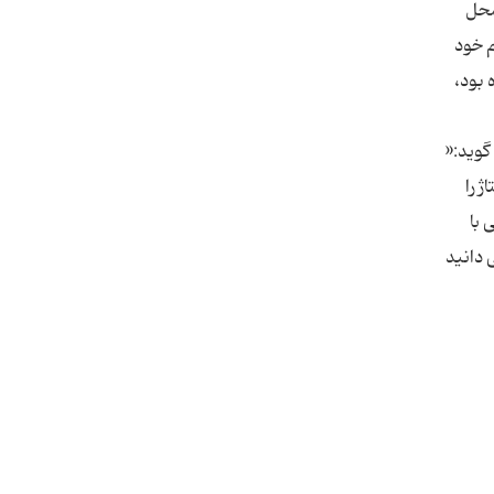
محل
م خود
 شده بود،
گوید:«
 را
 با
دانید