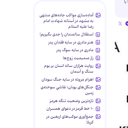
با
آماده‌سازی مواکب جاده‌های منتهی
به مشهد در آستانه شهادت امام
رضا علیه السلام
استقلال سالمندان را جدی بگیریم!
هنر مادری در سایه‌ فقدان پدر
مادری در سایه سوگ پدر
راز صمیمیت زوج‌ها
روایت هزاران ساله انسان بر بوم
سنگ و آسمان
اهرام مِروئه در سایه جنگ سودان
جنگل‌های یونان؛ نقاشیِ سوخته‌ی
زمین
تازه‌ترین وضعیت تنگه هرمز
۱۰ خط قرمز در دعوای همسران
جمع‌آوری موکب‌های اربعین در
کربلا