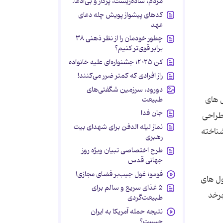
مردم، ساده‌زیست، پرکار و بی‌ادعا.
کدهای پیشواز پویش چله دعای
عهد
چطور خودمان را از نظر ذهنی ۳۸
برابر قوی‌تر کنیم؟
کن ۲۰۲۵؛ جشنواره‌ای علیه خانواده
راز افرادی که کمتر ضرر می‌کنند!
دورود، سرزمین شگفتی‌های
ل های
طبیعت
جان فدا
 طراحی
نماز لیله الدفن برای شهدای بیت
ند و تقریبا به اندازه یک درصد از سلول های گلبول سفید خون هستند، با پروتئینی که به نام TRAIL شناخته
رهبری
طرح اختصاصی تبیان ویژه روز
جهانی قدس
فومو؛ غول جیب‌بر فضای مجازی!
ول های
۵ غذای سریع و سالم برای
چرخد
طبیعت‌گردی
نتیجه حمله آمریکا به ایران
چیست؟