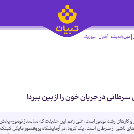
دین‌واندیشه
آقایان
نیوزیک
سرطانی در جریان خون را از بین ببرد!
 و کارهای رشد تومور است، علی رغم این حقیقت که متاستاژ تومور-پخش
ئول تقریبا ۹۰ درصد از مرگ های ناشی از سرطان است. یک گروه، در آزمایشگاه پروفسور مایکل کینگ