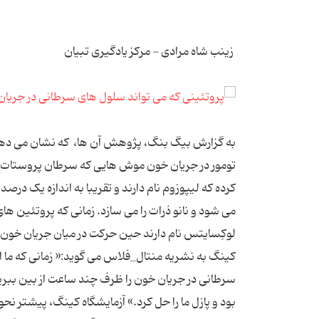
زینب شاه مرادی - مرکز یادگیری تبیان
به گزارش بیگ بنگ، پژوهش آن ها، که نشان می دهد پ
تومور در جریان خون موش هایی که سرطان پروستات دار
لوکِسایتس نام دارند حین حرکت در میان جریان خون 
کینگ به نشریه منتال_فلاس می گوید:« زمانی که ما 
سرطانی در جریان خون را ظرف چند ساعت از بین ببریم
بود و پازل ما را حل کرد.» آزمایشگاه کینگ، پیشتر ن