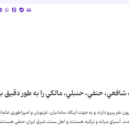
فعي، حنفي، حنبلي، مالكي را به طور دقيق بي
في امروز در جهان اسلام نزديك به 450 میلیون نفر پیرو دارند و به جهت اینكه سامانیان، غزنویان و امپراطوری عثم
ه هند، آسیای میانه و ترکیه هستند و اهل سنت شرق ایران حنفی هستند.