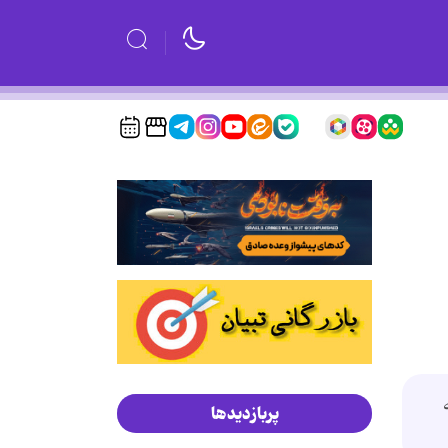
ه
پربازدیدها