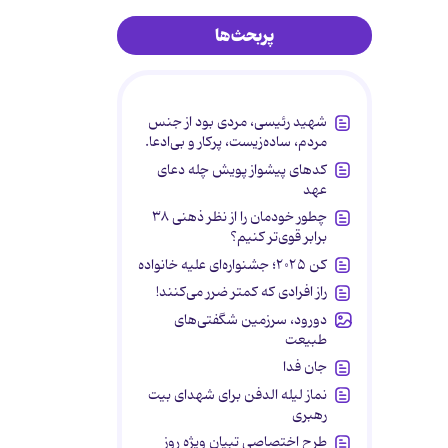
پربحث‌ها
شهید رئیسی، مردی بود از جنس
مردم، ساده‌زیست، پرکار و بی‌ادعا.
کدهای پیشواز پویش چله دعای
عهد
چطور خودمان را از نظر ذهنی ۳۸
برابر قوی‌تر کنیم؟
کن ۲۰۲۵؛ جشنواره‌ای علیه خانواده
راز افرادی که کمتر ضرر می‌کنند!
دورود، سرزمین شگفتی‌های
طبیعت
جان فدا
نماز لیله الدفن برای شهدای بیت
رهبری
طرح اختصاصی تبیان ویژه روز