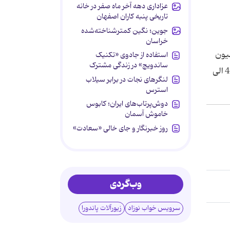
عزاداری دهه آخر ماه صفر در خانه
تاریخی پنبه کاران اصفهان
جوین؛ نگین کمترشناخته‌شده
خراسان
ی دیگر از مذاهب فقهی اهل سنت، مذهب مالکی است که حدود 150 میلیون
استفاده از جادوی «تکنیک
ساندویچ» در زندگی مشترک
نفر از جمعیت یک ملیاردی اهل سنت، پیرو این مذهب هستند. مذهب حنبلی از دیگر مذاهب اهل سنت است که نزدیک به 40 الی
لنگرهای نجات در برابر سیلاب
استرس
دوش‌پرتاب‌های ایران؛ کابوس
خاموش آسمان
روز خبرنگار و جای خالی «سعادت»
وب‌گردی
سرویس خواب نوزاد
زیورآلات پاندورا