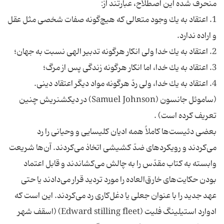
منحرف شده اين اصطلاح، عبارتند از:
1. اعتقاد به يك وجود متعالى كه هيچ‌گونه صفات شخصى مثل عقل
و اراده ندارد.
2. اعتقاد به يك خدا ولى انكار هرگونه تدبير الهى نسبت به جهان؛
3. اعتقاد به يك خدا، اما انكار هرگونه زندگى پس از مرگ؛
4. اعتقاد به يك خدا، ولى ردّ هرگونه مواد ديگر اعتقاد دينى.
(ساموئل جانسون (Samuel Johnson) در ديكشنريش چنين
تعريف كرده است) .
بعضى دئيست‌ها كاملاً همه اديان كليسايى و وحيانى را رد
مى‌كردند و رويكردهاى ضدّ كشيشى اتخاذ مى‌كردند. آن‌ها شريعت
وابسته به كتاب مقدّس را به چالش مى‌كشاندند و قابل اعتماد
بودن حكايت‌هاى خارق‌العاده را مورد ترديد قرار مى‌دادند يا حتى
عهد جديد را با عنوان جعلى يا دغل‌كارى رد مى‌كردند. اين است كه
ادوارد استيلينگ فليت (Edward stilling fleet) (اسقف شهر