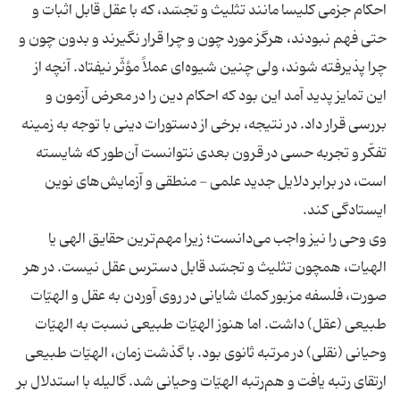
احكام جزمى كليسا مانند تثليث و تجسّد، كه با عقل قابل اثبات و
حتى فهم نبودند، هرگز مورد چون و چرا قرار نگيرند و بدون چون و
چرا پذيرفته شوند، ولى چنين شيوه‌اى عملاً مؤثّر نيفتاد. آنچه از
اين تمايز پديد آمد اين بود كه احكام دين را در معرض آزمون و
بررسى قرار داد. در نتيجه، برخى از دستورات دينى با توجه به زمينه
تفكّر و تجربه حسى در قرون بعدى نتوانست آن‌طور كه شايسته
است، در برابر دلايل جديد علمى - منطقى و آزمايش‌هاى نوين
ايستادگى كند.
وى وحى را نيز واجب مى‌دانست؛ زيرا مهم‌ترين حقايق الهى يا
الهيات، همچون تثليث و تجسّد قابل دسترس عقل نيست. در هر
صورت، فلسفه مزبور كمك شايانى در روى آوردن به عقل و الهيّات
طبيعى (عقل) داشت. اما هنوز الهيّات طبيعى نسبت به الهيّات
وحيانى (نقلى) در مرتبه ثانوى بود. با گذشت زمان، الهيّات طبيعى
ارتقاى رتبه يافت و هم‌رتبه الهيّات وحيانى شد. گاليله با استدلال بر