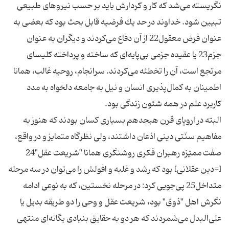
نگريسته مى‌شد كه كار و كردارش بايد بر حسب نيروهاى طبيعى
تبيين شود. خداوند در حد يك فرضيه قابل بحث بود كه بعضى به
عنوان فرض معقول22 از آن دفاع مى‌كردند و ديگران به عنوان
جزم23 يا عقيده جزمى بى‌پايه‌اى كه ساخته و پرداخته كليساى
مرتجع است، آن را تخطئه مى‌كردند. سرانجام، روحيه غالب، همانا
اطمينان به كمال‌پذيرى انسان و نيل به جامعه دلخواه به مدد
كاربرد علم در همه شئون زندگى بود.
البته در اروپاى قرن هيجدهم بسيارى كسان بودند كه هنوز به
مفاهيم سنّتى دينى اذعان داشتند، ولى نظرگاه متمايز و در واقع،
صفت مميّزه رهبران فكرى روشنگرى همانا "شريعت عقل"24
[=دين عقلانى‌] بود كه رشد و غلبه و افولش را مى‌توان در سه مرحله
متداخل25 پى‌جويى كرد: در مرحله نخستين، كه به نوعى ادامه
نگرش اهل "ذوق" بود، شريعت عقل و وحى را دو طريقه بديل يا
على‌البدل مى‌شمردند كه هر دو به حقايق بنيادى يگانه‌اى منتهى