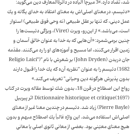
شد، تضاد دارد.»3 ميرچا الياده در دائرةالمعارف دين مى‌گويد:
«دئيسم، در معناى اصلى‌اش به معناى اعتقاد به خداى يگانه و يك
عمل دينى، كه تنها بر عقل طبيعى (نه وحى فوق طبيعى) استوار
است، مى‌باشد.» از اين‌رو، ويرت (Viret)، ويژگى دئيست‌ها را
چنين برمى‌شمرد: «آن‌هايى كه به خدا به عنوان خالق آسمان و
زمين اقرار مى‌كنند، اما مسيح و آموزه‌هاى او را رد مى‌كنند. مقدّمه
جان دريدن (John Dryden) بر شعرش با نام "(Religio Laici"
1682) دئيسم را به عنوان "نظريه آن‌ه كه يك خدا را قبول دارند
بدون پذيرش هرگونه دين وحيانى" تعريف مى‌كند.»
رواج اين اصطلاح در قرن 18، بدون شك توسط مقاله ويرت در كتاب
Dictionnaire historique et critique(1697) اثر پيربيل
(Pierre Bayle) زياد شد. دئيسم در چندين معنا غير از معناى
اصلى‌اش استفاده مى‌شد. اين واژه غالباً يك اصطلاح مبهم و بدون
هيچ معناى معيّنى بود. بعضى از معانى ثانوى اصلى يا معانى