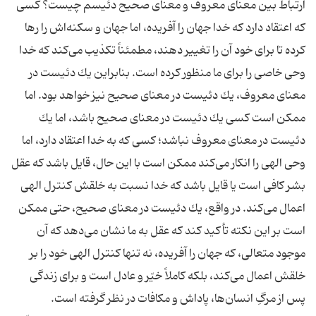
ارتباط بين معناى معروف و معناى صحيح دئيسم چيست؟ كسى
كه اعتقاد دارد كه خدا جهان را آفريده، اما جهان و سكنه‌اش را رها
كرده تا براى خود آن را تغيير دهند، مطمئناً تكذيب مى‌كند كه خدا
وحى خاصى را براى ما منظور كرده است. بنابراين يك دئيست در
معناى معروف، يك دئيست در معناى صحيح نيز خواهد بود. اما
ممكن است كسى يك دئيست در معناى صحيح باشد، اما يك
دئيست در معناى معروف نباشد؛ كسى كه به خدا اعتقاد دارد، اما
وحى الهى را انكار مى‌كند ممكن است با اين حال، قايل باشد كه عقل
بشر كافى است يا قايل باشد كه خدا نسبت به خلقش كنترل الهى
اعمال مى‌كند. در واقع، يك دئيست در معناى صحيح، حتى ممكن
است بر اين نكته تأكيد كند كه عقل به ما نشان مى‌دهد كه آن
موجود متعالى، كه جهان را آفريده، نه تنها كنترل الهى خود را بر
خلقش اعمال مى‌كند، بلكه كاملاً خيّر و عادل است و براى زندگى
پس از مرگِ انسان‌ها، پاداش و مكافات در نظر گرفته است.