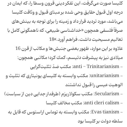
كليسا صورت مى‌گرفت، اين تفكر دينى قرون وسطا را، كه ايمان در
درجه اول قبول حقايق وحى شده بر مبناى قبول و وثاقت كليسا
مى‌باشد، مورد ترديد قرار داد و زمينه را براى توجه به بينش‌هاى
صرفاً فلسفى همچون «خداشناسى طبيعى، كه ناهمگونى كامل با
تعاليم مسيحيت داشت، فراهم آورد.»18
علاوه بر اين موارد، ظهور بعضى جنبش‌ها و مكاتب از قرن 16
ميلادى نيز به پيشرفت دئيسم، كمك كرد؛ مكاتبى همچون:
- anti - Trinitarianism: مكتب ضدّ تثليت‌گرايى
- unitarianism: مكتب وابسته به كليساى يونيتارى كه تثليث و
الوهيت عيسى را قبول نداشتند
- Secularism: مكتب سكولاريزم (طرفدار جدايى دين از سياست)
- anti cleri calism: مكتب مخالف كليسا
- Evas tianism: مكتب وابسته به توماس اراستوس كه قايل به
سلطه دولت بر كليسا بود