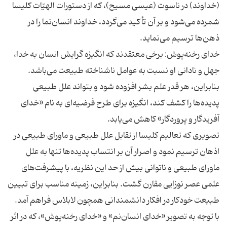
(خداوند) در ناسوت (عيسى مسيح)، كه از دستورات الهيّات كليسا
شمرده مى‌شود و بر آن تأكيد مى‌گردد، خداوند انسان‌نما را در
ذهن‌ها ترسيم مى‌نمايد.
خداى رخنه‌پوش: برخى معتقدند كه انگيزه گرايش انسان به خدا،
جهل و نادانى او نسبت به عوامل ناشناخته طبيعت مى‌باشد.
بنابراين، هر قدر علم بشر افزوده شود و بتواند علل طبيعى
پديده‌ها را كشف كند، انگيزه براى طرح فرضيه‌اى به نام «خداى
آفريدگار و پروردگار» كاهش مى‌يابد.
تصويرى كه تعاليم كليسا از تقابل علل طبيعى و ماوراى طبيعى در
اذهان ترسيم نمود و اصرار آن بر انتساب پديده‌ها تنها به علل
ماوراى طبيعى و ناتوانى بيش از حد اين نظريه، با پيشرفت‌هاى
علمى عصر نوزايى مقارن گشت. بنابراين، زمينه مناسب براى تبيين
طبيعت خودكار در افكار دانشمندانى همچون لابلاس فراهم آمد.
با توجه به تصوير «خداى انسان‌نم» و «خداى رخنه‌پوش»، كه در اثر