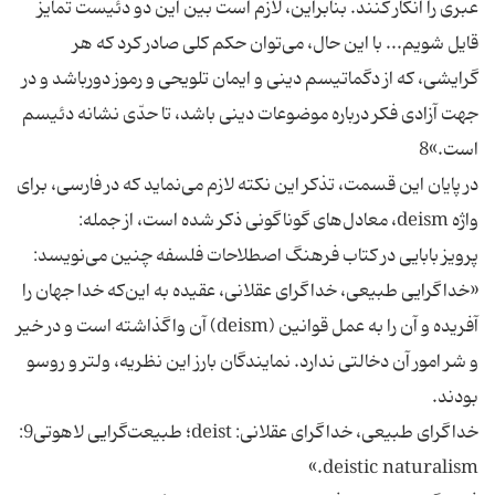
عبرى را انكار كنند. بنابراين، لازم است بين اين دو دئيست تمايز
قايل شويم... با اين حال، مى‌توان حكم كلى صادر كرد كه هر
گرايشى، كه از دگماتيسم دينى و ايمان تلويحى و رموز دورباشد و در
جهت آزادى فكر درباره موضوعات دينى باشد، تا حدّى نشانه دئيسم
است.»8
در پايان اين قسمت، تذكر اين نكته لازم مى‌نمايد كه در فارسى، براى
واژه deism، معادل‌هاى گوناگونى ذكر شده است، از جمله:
پرويز بابايى در كتاب فرهنگ اصطلاحات فلسفه چنين مى‌نويسد:
«خداگرايى طبيعى، خداگراى عقلانى، عقيده به اين‌كه خدا جهان را
آفريده و آن را به عمل قوانين (deism) آن واگذاشته است و در خير
و شر امور آن دخالتى ندارد. نمايندگان بارز اين نظريه، ولتر و روسو
بودند.
خداگراى طبيعى، خداگراى عقلانى: deist؛ طبيعت‌گرايى لاهوتى9:
deistic naturalism.»