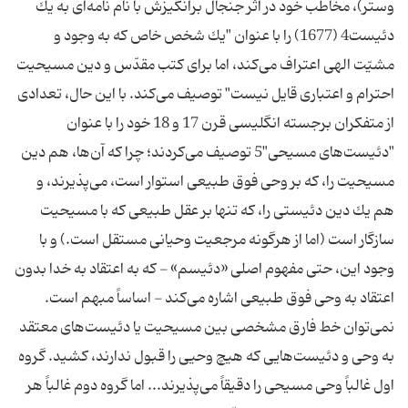
وستر)، مخاطب خود در اثر جنجال برانگيزش با نام نامه‌اى به يك
دئيست4 (1677) را با عنوان "يك شخص خاص كه به وجود و
مشيّت الهى اعتراف مى‌كند، اما براى كتب مقدّس و دين مسيحيت
احترام و اعتبارى قايل نيست" توصيف مى‌كند. با اين حال، تعدادى
از متفكران برجسته انگليسى قرن 17 و 18 خود را با عنوان
"دئيست‌هاى مسيحى"5 توصيف مى‌كردند؛ چرا كه آن‌ها، هم دين
مسيحيت را، كه بر وحى فوق طبيعى استوار است، مى‌پذيرند، و
هم يك دين دئيستى را، كه تنها بر عقل طبيعى كه با مسيحيت
سازگار است (اما از هرگونه مرجعيت وحيانى مستقل است.) و با
وجود اين، حتى مفهوم اصلى «دئيسم» - كه به اعتقاد به خدا بدون
اعتقاد به وحى فوق طبيعى اشاره مى‌كند - اساساً مبهم است.
نمى‌توان خط فارق مشخصى بين مسيحيت يا دئيست‌هاى معتقد
به وحى و دئيست‌هايى كه هيچ وحيى را قبول ندارند، كشيد. گروه
اول غالباً وحى مسيحى را دقيقاً مى‌پذيرند... اما گروه دوم غالباً هر