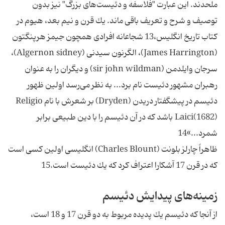
ملحدند. اين عبارت "فلاسفه و دئيست‌هاى بزرگ" نيز بدون
توصيف و شرح و تعريف باقى ماند. يك قرن و نيم بعد، هيوم در
كتاب تاريخ انگليس،13 شجاعانه افرادى همچون جيمز هرپنگتون
(James Harrington)، الگرنون سيدنى (Algernon sidney)،
سرجان وايلدمن (sir john wildman) و ديگران را به عنوان
رهبران مشهور دئيست نام برد... به نظر مى‌رسد اولين ظهور
دئيسم در پيشگفتار دريدن (Dryden) بر شعرش با نام Religio
Laici(1682) باشد كه در آن دئيسم را با دين طبيعى برابر
شمرد...»14
ظاهراً چارلز بلونت (Charles Blount) انگليسى اولين كسى است
كه در قرن 17 آشكارا اعتراف كرد كه يك دئيست است.15
زمينه‌هاى پيدايش دئيسم‌
از آنجا كه دئيسم يك پديده مربوط به دو قرن 17 و 18 است،