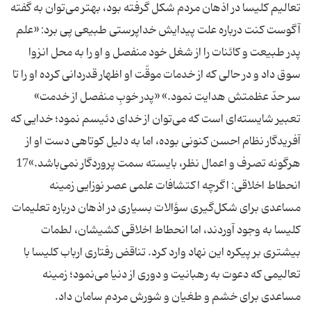
تعاليم كليسا در اذهان مردم شكل گرفته بود، بهتر مى‌توان به گفته
آگوست كنت درباره علت پيدايش خداپرستى طبيعى پى برد: «علم
پدر طبيعت و كائنات را از شغل خود منفصل و او را به محل انزوا
سوق داد و در حالى كه از خدمات موقّت او اظهار قدردانى كرده او را تا
سر حدّ عظمتش هدايت نمود.» «پدر خوبِ منفصل از خدمت»
تعبير شايسته‌اى است كه مى‌توان از خداى دئيسم نمود؛ خدايى كه
آفريدگار نظام احسن كنونى بوده، اما به دليل كوتاهى دست او از
هرگونه تصرف و اعمال نظر، بايسته سمت پروردگار نمى‌باشد.»17
انحطاط اخلاقى: اگرچه اكتشافات علمى عصر نوزايى زمينه
مساعدى براى شكل‌گيرى سؤالات بسيارى در اذهان درباره تعليمات
كليسا به وجود آوردند، اما انحطاط اخلاقى كشيشان، لطمات
بيشترى بر پيكره اين نهاد وارد كرد. تناقض رفتارى ارباب كليسا با
تعاليمى كه دعوت به رهبانيت و دورى از دنيا مى‌نمود؛ زمينه
مساعدى براى خشم و طغيان و شورش مردم سامان داد.