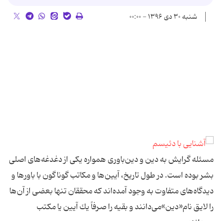
شنبه ۳۰ دی ۱۳۹۶ - ۰۰:۰۰
مسئله گرايش به دين و دين‌باورى همواره يكى از دغدغه‌هاى اصلى
بشر بوده است. در طول تاريخ، آيين‌ها و مكاتب گوناگون با باورها و
ديدگاه‌هاى متفاوت به وجود آمده‌اند كه محققان تنها بعضى از آن‌ها
را لايق نام«دين»مى‌دانند و بقيه را صرفاً يك آيين يا مكتب