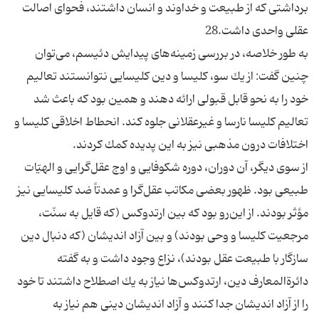
برداشتى كه از طبيعت و خداوند و انسان داشتند، فحواى اصالت
عقلى واحدى داشت.28
به طور خلاصه، در بررسى زمينه‌هاى پيدايش دئيسم، مى‌توان
چنين گفت: از يك سو، كليسا و دين كليسايى نتوانستند تعاليم
خود را به نحو قابل قبولى ارائه دهند و همين بود كه باعث شد
تعاليم كليسا نارسا و غيرعقلانى جلوه كند. انحطاط اخلاقى كليسا و
اختلافات درون مذهبى نيز به اين پديده كمك كردند.
از سوى ديگر، آن دوران، دوره شكوفايى و اوج عقل‌گرايى و الهيّات
طبيعى بود. ظهور بعضى مكاتب عقل‌گرا و عمدتاً ضد كليسايى نيز
مؤثر بودند. از اين‌رو بود كه بين ارتدوكس (كه قايل به سنّت،
مرجعيت كليسا و وحى بودند) و بين آزاد انديشان (كه دنبال دين
سازگار با طبيعت عقل بودند)، نزاع وجود داشت و به گفته
دائرةالمعارف دين، ارتدوكس‌ها نياز به يك اصطلاح داشتند تا خود
را از آزاد انديشان جدا كنند و آزاد انديشان دينى هم نياز به