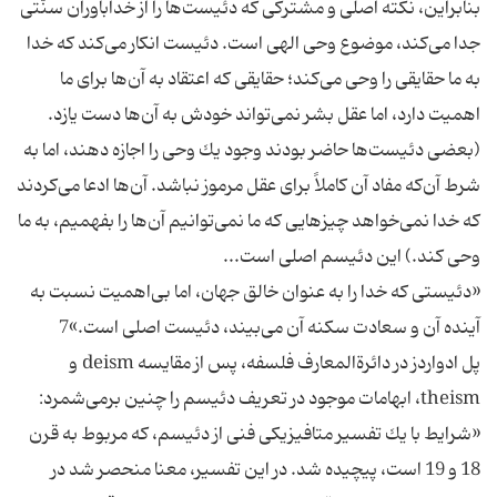
بنابراين، نكته اصلى و مشتركى كه دئيست‌ها را از خداباوران سنّتى
جدا مى‌كند، موضوع وحى الهى است. دئيست انكار مى‌كند كه خدا
به ما حقايقى را وحى مى‌كند؛ حقايقى كه اعتقاد به آن‌ها براى ما
اهميت دارد، اما عقل بشر نمى‌تواند خودش به آن‌ها دست يازد.
(بعضى دئيست‌ها حاضر بودند وجود يك وحى را اجازه دهند، اما به
شرط آن‌كه مفاد آن كاملاً براى عقل مرموز نباشد. آن‌ها ادعا مى‌كردند
كه خدا نمى‌خواهد چيزهايى كه ما نمى‌توانيم آن‌ها را بفهميم، به ما
وحى كند.) اين دئيسم اصلى است...
«دئيستى كه خدا را به عنوان خالق جهان، اما بى‌اهميت نسبت به
آينده آن و سعادت سكنه آن مى‌بيند، دئيست اصلى است.»7
پل ادواردز در دائرةالمعارف فلسفه، پس از مقايسه deism و
theism، ابهامات موجود در تعريف دئيسم را چنين برمى‌شمرد:
«شرايط با يك تفسير متافيزيكى فنى از دئيسم، كه مربوط به قرن
18 و 19 است، پيچيده شد. در اين تفسير، معنا منحصر شد در