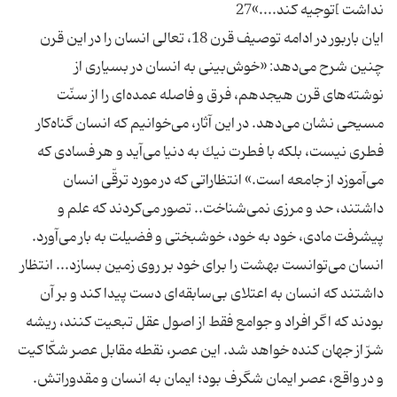
نداشت ]توجيه كند....»27
ايان باربور در ادامه توصيف قرن 18، تعالى انسان را در اين قرن
چنين شرح مى‌دهد: «خوش‌بينى به انسان در بسيارى از
نوشته‌هاى قرن هيجدهم، فرق و فاصله عمده‌اى را از سنّت
مسيحى نشان مى‌دهد. در اين آثار، مى‌خوانيم كه انسان گناه‌كار
فطرى نيست، بلكه با فطرت نيك به دنيا مى‌آيد و هر فسادى كه
مى‌آموزد از جامعه است.» انتظاراتى كه در مورد ترقّى انسان
داشتند، حد و مرزى نمى‌شناخت.. تصور مى‌كردند كه علم و
پيشرفت مادى، خود به خود، خوشبختى و فضيلت به بار مى‌آورد.
انسان مى‌توانست بهشت را براى خود بر روى زمين بسازد... انتظار
داشتند كه انسان به اعتلاى بى‌سابقه‌اى دست پيدا كند و بر آن
بودند كه اگر افراد و جوامع فقط از اصول عقل تبعيت كنند، ريشه
شرّ از جهان كنده خواهد شد. اين عصر، نقطه مقابل عصر شكّاكيت
و در واقع، عصر ايمان شگرف بود؛ ايمان به انسان و مقدوراتش.