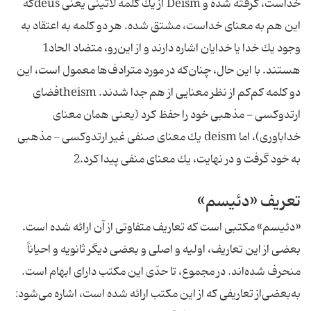
خداست، گرفته شده و Deism از يك كلمه لاتينى يعنى deusكه
اين هم به معناى خداست، مشتق شده. هر دو كلمه به اعتقاد به
وجود يك خدا يا خدايان اشاره دارند و از اين‌رو، متضاد الحاد1
هستند. با اين حال، چنان‌كه در مورد مترادف‌ها معمول است، اين
دو كلمه كم‌كم از نظر معنايى از هم جدا شدند. theismفضاى
ارتدوكسى - مذهبى خود را حفظ كرد (يعنى همان معناى
خداباورى)، اما deism يك معناى صنفى غير ارتدوكسى - مذهبى
به خود گرفت و در نهايت، يك معناى منفى پيدا كرد.2
تعريف «دئيسم»
«دئيسم» مكتبى است كه تعاريف متفاوتى از آن ارائه شده است.
بعضى از اين تعاريف، اوليه و اصلى و بعضى ديگر ثانويه و احياناً
منحرف شده‌اند. در مجموع، تا حدّى اين مكتب داراى ابهام است.
به‌بعضى‌از تعاريفى كه از اين مكتب ارائه شده است، اشاره مى‌شود: