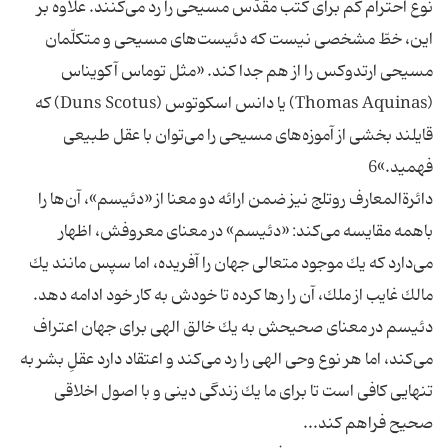
نوع احترام كم براى كتب مقدّس مسيحى را رد مى‌كنند. علاوه بر
اين، خطّ مشخصى نيست كه دئيست‌هاى مسيحى و متكلّمان
مسيحى ارتدوكس را از هم جدا كند. «مثل توماس آكويناس
(Thomas Aquinas) يا دانس اسكوتوس (Duns Scotus) كه
قايلند بخشى از آموزه‌هاى مسيحى را مى‌توان با عقل طبيعى
فهميد.»6
دائرةالمعارف روتلج نيز ضمن ارائه دو معنا از «دئيسم»، آن‌ها را
باهمه مقايسه مى‌كند: «دئيسم» در معناى معروفش، اظهار
مى‌دارد كه يك موجود متعالى جهان را آفريده، اما سپس مانند يك
مالك غايب از ملك، آن را رها كرده تا خودش به كار خود ادامه دهد.
دئيسم در معناى صحيحش به يك خالق الهى براى جهان اعتراف
مى‌كند، اما هر نوع وحى الهى را رد مى‌كند و اعتقاد دارد عقلِ بشر به
تنهايى كافى است تا براى ما يك زندگى دينى و با اصول اخلاقى
صحيح فراهم كند...