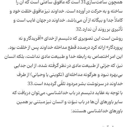
همچون ساعت‌سازى31 است كه مافوق ساعتى است كه آن را
ساخته و به حركت در آورده است. خداوند نيز مافوق خلقت خود و
كاملاً جدا و بيگانه از آن مى‌باشد. خداوند در جهان غايب است و
تأثيرى بر روند آن ندارد.32
روشن است اين تصويرى كه دئيسم از خداى «آفريدگار و نه
پروردگار» ارائه كرد درصدد قطع مداخله خداوند پس از خلقت بود.
اين امر اختصاص به رابطه خدا و طبيعت مادى نداشت، بلكه انسان
نيز، كه جزئى از طبيعت مادى در نظر گرفته شده، از اين جدايى
بى‌بهره نبود و هرگونه مداخله‌اى (تكوينى يا وحيانى) از طرف
خداوند در سرنوشت بشر مردود تلقّى گرديده است.33
با توجه به عقايد دئيسم در باب خداشناسى، مى‌توان دريافت كه
ساير باورهاى آن‌ها در باب نبوّت و انسان نيز مبتنى بر همين
باورهاى خداشناسى هستند: