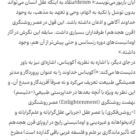
ايان باربور مى‌نويسد:« deismاعتقاد به اينكه عقل انسان مى‌تواند
بدون توسّل يا تكيه به الهام، وحى و تعهد به مذهب، به وجود
خداوند آگاهى و اذعان داشته باشد. اين قول در عصر روشنگرى
(قرن هجدهم) طرفداران بسيارى داشت. سابقه اين نگرش در آثار
اومانيست‌هاى دوره رنسانس و حتى پيش‌تر از آن هم، وجود
داشته.»
در جاى ديگر، با اشاره به نظريه آكويناس، اشاره‌اى نيز به باور
دئيست‌ها مى‌كند: «آكويناس خداوند را به عنوان پروردگار و مدبّر
هميشگى طبيعت تعريف مى‌كرد و نه صرفاً آفريدگار و مبدع آن، و
اين نظر به ويژه با آنچه بعدها در خداپرستى طبيعىِ(=دئيسم)
نهضت روشنگرى (Enlightenment) عصر روشنگرى
[=روشن‌فكرى‌] يا عصر عقل (جريانى عقل‌گرايانه و علم‌گرايانه و
آزاديخواهانه و غيردينى و اومانيستى رايج در اروپاى قرن هجدهم
كه تأثير ماندگارى بر علم و فلسفه غربى باقى گذارده است) مطرح