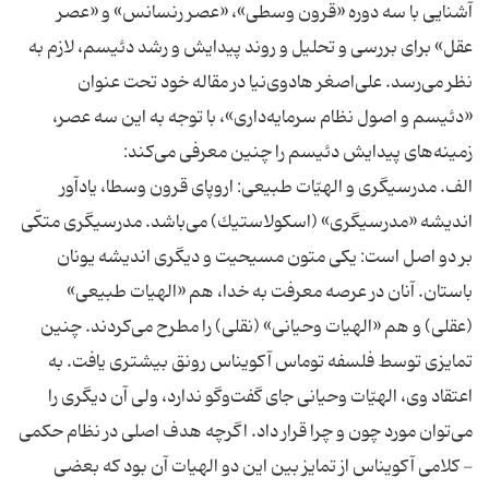
آشنايى با سه دوره «قرون وسطى»، «عصر رنسانس» و «عصر
عقل» براى بررسى و تحليل و روند پيدايش و رشد دئيسم، لازم به
نظر مى‌رسد. على‌اصغر هادوى‌نيا در مقاله خود تحت عنوان
«دئيسم و اصول نظام سرمايه‌دارى»، با توجه به اين سه عصر،
زمينه‌هاى پيدايش دئيسم را چنين معرفى مى‌كند:
الف. مدرسيگرى و الهيّات طبيعى: اروپاى قرون وسطا، يادآور
انديشه «مدرسيگرى» (اسكولاستيك) مى‌باشد. مدرسيگرى متكّى
بر دو اصل است: يكى متون مسيحيت و ديگرى انديشه يونان
باستان. آنان در عرصه معرفت به خدا، هم «الهيات طبيعى»
(عقلى) و هم «الهيات وحيانى» (نقلى) را مطرح مى‌كردند. چنين
تمايزى توسط فلسفه توماس آكويناس رونق بيشترى يافت. به
اعتقاد وى، الهيّات وحيانى جاى گفت‌وگو ندارد، ولى آن ديگرى را
مى‌توان مورد چون و چرا قرار داد. اگرچه هدف اصلى در نظام حكمى
- كلامى آكويناس از تمايز بين اين دو الهيات آن بود كه بعضى