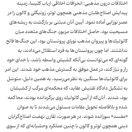
اختلافات درون مذهبى: انحرافات اخلاقى ارباب كليسا، زمينه
پيدايش اصلاح‌طلبان مذهبى همچون لوتر، زونيگلى و كالون را در
عصر نوزايى آماده نمود. آيين آنان مبتنى بر بازگشت به ريشه‌هاى
مسيحيت بود. حاصل اختلافات مزبور، جنگ‌هاى متعدد ميان
كاتوليك‌ها و پيروان مذهب نوپاى پروتستان بود. اين جنگ‌ها فاتح
نداشتند. اما چون پروتستان‌ها به فرد استقلال مى‌دادند، به
گونه‌اى كه مى‌توانست بى‌آنكه كشيش واسطه باشد، با خداى خود
راز و نياز كند، در عمل موفق به گسترش مذهب خود شدند. اين امر
براى كاتوليك‌ها سنگين به نظر مى‌رسيد. به همين دليل، متوسّل
به تشكيل دادگاه تفتيش عقايد، كه محكمه‌اى مركّب از كشيشان
بود، شدند. آنان‌كه از آيين كاتوليك روى برگردانده بودند، محاكمه
شده و بلافاصله تحويل مقامات مسئول مى‌شدند تا به عنوان
«مفسد» سوزانده شوند. در هر صورت، تقارن نهضت اصلاح‌گرايان
دينى همچون لوتر و كالون با چنين عملكرد وحشيانه‌اى كه از سوى