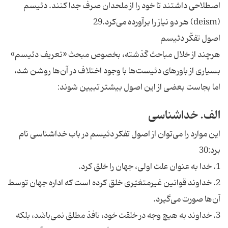
اصطلاحى داشتند تا خود را از ملحدان صرف جدا كنند. دئيسم
(deism) هر دو نياز را برآورده مى‌كرد.29
اصول تفكّر دئيسم‌
هرچند از خلال مباحث گذشته، بخصوص مبحث «تعريف دئيسم»
بسيارى از باورهاى دئيست‌ها با وجود اختلاف در آن‌ها روشن شد،
اما بجاست بعضى از اين اصول بيشتر تبيين شوند:
الف. خداشناسى‌
اين موارد را مى‌توان از اصول تفكر دئيسم در باب خداشناسى نام
برد:30
1. خدا به عنوان علت اولى، جهان را خلق كرد.
2. خداوند قوانين غيرمتغيّرى خلق كرده است كه اداره جهان توسط
آن‌ها صورت مى‌گيرد.
3. خداوند به هيچ وجه در خلقت خود، نافذ مطلق نمى‌باشد، بلكه