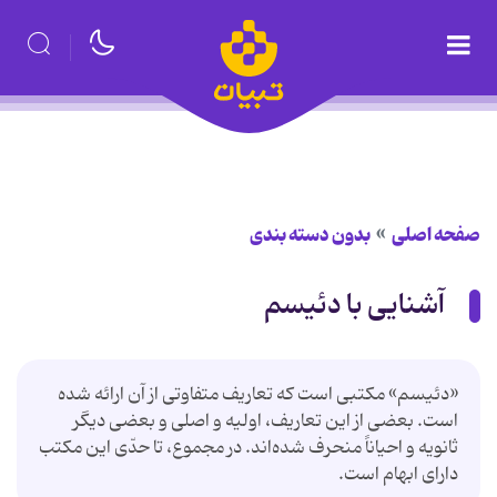
صفحه اصلی
بدون دسته بندی
آشنايى با دئيسم‌
«دئيسم» مكتبى است كه تعاريف متفاوتى از آن ارائه شده
است. بعضى از اين تعاريف، اوليه و اصلى و بعضى ديگر
ثانويه و احياناً منحرف شده‌اند. در مجموع، تا حدّى اين مكتب
داراى ابهام است.