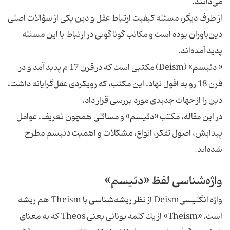
مى‌دانند.
از طرف ديگر، مسئله كيفيت ارتباط عقل و دين يكى از سؤالات اصلى
دين‌باوران بوده است و مكاتب گوناگونى در ارتباط با اين مسئله
پديد آمده‌اند.
« دئيسم» (Deism) مكتبى است كه در قرن 17 م پديد آمد و در
قرن 18 رو به افول نهاد. اين مكتب، كه رويكردى عقل‌گرايانه داشت،
دين را از جهات جديدى مورد بررسى قرار داد.
در اين مقاله، مكتب «دئيسم» و مسائلى همچون تعريف، عوامل
پيدايش، اصول تفكر، انواع، مشكلات و اهميت دئيسم مطرح
شده‌اند.
واژه‌شناسى لفظ «دئيسم»
واژه انگليسىDeism از نظر ريشه‌شناسى با Theism هم ريشه
است. «Theism» از يك كلمه يونانى يعنى Theos كه به معناى