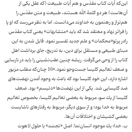
اين‌كه آيات كتاب مقدّس و هم آيات طبيعت (كه عقل يكى از
آن‌هاست) هر دو كلمة الله هستند، طبيعت و متن مقدّس را
هم‌تراز و رهنمون به خداوند مى‌دانست. اما به نظر مى‌رسد كه او پا
را فراتر نهاد و معتقد شد كه بايد «متشابهات» يعنى كتاب مقدّس
رادر پرتو«محكمات» و علم جديد تفسير نمود. قايل شدن به اين
مبناى طبيعى و مستقل براى دين، به تدريج، جاى برداشت اهل
كتاب را از وحى مى‌گرفت. ريشه چنين عقب‌نشينى را بايد در نارسايى
و ضعف تعاليم كليسا جست‌وجو نمود.»16 چنان‌كه مطلب مزبور
اشاره دارد، اين خود كليسا بود كه باعث به وجود آمدن نهضت‌هاى
ضد كليسايى شد. يكى از اين نهضت‌ها «دئيسم» بود. ضعف
كليسا از يك سو، مربوط به بعضى تعاليم كليسا، بخصوص تعاليم
مربوط به خدا بود؛ و از سوى ديگر، مربوط به رفتارهاى ناشايست
بعضى كشيشان و اختلافات آن‌ها.
ب. خدا؛ يك موجود انسان‌نما: اصل «تجسّد» يا حلول لاهوت