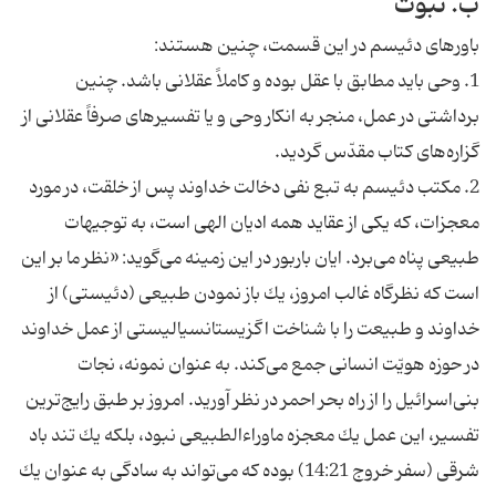
ب. نبوّت‌
باورهاى دئيسم در اين قسمت، چنين هستند:
1. وحى بايد مطابق با عقل بوده و كاملاً عقلانى باشد. چنين
برداشتى در عمل، منجر به انكار وحى و يا تفسيرهاى صرفاً عقلانى از
گزاره‌هاى كتاب مقدّس گرديد.
2. مكتب دئيسم به تبع نفى دخالت خداوند پس از خلقت، در مورد
معجزات، كه يكى از عقايد همه اديان الهى است، به توجيهات
طبيعى پناه مى‌برد. ايان باربور در اين زمينه مى‌گويد: «نظر ما بر اين
است كه نظرگاه غالب امروز، يك باز نمودن طبيعى (دئيستى) از
خداوند و طبيعت را با شناخت اگزيستانسياليستى از عمل خداوند
در حوزه هويّت انسانى جمع مى‌كند. به عنوان نمونه، نجات
بنى‌اسرائيل را از راه بحر احمر در نظر آوريد. امروز بر طبق رايج‌ترين
تفسير، اين عمل يك معجزه ماوراءالطبيعى نبود، بلكه يك تند باد
شرقى (سفر خروج 14:21) بوده كه مى‌تواند به سادگى به عنوان يك