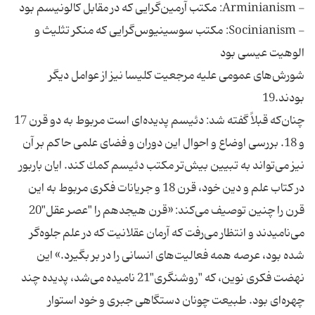
- Arminianism: مكتب آرمين‌گرايى كه در مقابل كالونيسم بود
- Socinianism: مكتب سوسينيوس‌گرايى كه منكر تثليث و
الوهيت عيسى بود
شورش‌هاى عمومى عليه مرجعيت كليسا نيز از عوامل ديگر
بودند.19
چنان‌كه قبلاً گفته شد: دئيسم پديده‌اى است مربوط به دو قرن 17
و 18. بررسى اوضاع و احوال اين دوران و فضاى علمى حاكم بر آن
نيز مى‌تواند به تبيين بيش‌تر مكتب دئيسم كمك كند. ايان باربور
در كتاب علم و دين خود، قرن 18 و جريانات فكرى مربوط به اين
قرن را چنين توصيف مى‌كند: «قرن هيجدهم را "عصر عقل"20
مى‌ناميدند و انتظار مى‌رفت كه آرمان عقلانيت كه در علم جلوه‌گر
شده بود، عرصه همه فعاليت‌هاى انسانى را در بر بگيرد.» اين
نهضت فكرى نوين، كه "روشنگرى"21 ناميده مى‌شد، پديده چند
چهره‌اى بود. طبيعت چونان دستگاهى جبرى و خود استوار