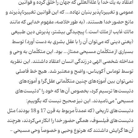
اعتقاد به يك خدا يا علةالعللى كه جهان را خلق كرده و قوانين
عمومى و تغييرناپذير بنيان نهاده... كه اين قوانين تغييرناپذيرند و
مانع حضور خدا هستند. (به طور خلاصه، مفهوم خدايى كه مانند
مالك غايب از ملك است.) پيچيدگى بيشتر، پذيرش دين طبيعى
(يعنى دينى كه مى‌توان آن را با عقل بشرى به دست آورد) توسط
بسيارى از متكلّمان مسيحى ممتاز... بود. اين متكلّمان به وحى و
مداخله شخصى الهى در زندگى انسان اعتقاد داشتند. اين نظريه
توسط توماس آكويناس، واضح و معتبر شد. هيچ خط فاصلى
نمى‌توان بين آموزه‌هاى چنين متكلّمانى عقل‌گرا و آموزه‌هاى
دئيست‌ها ترسيم كرد، بخصوص آن‌ها كه خود را "دئيست‌هاى
مسيحى" مى‌ناميدند. اين نيز صحيح نيست كه بگوييم:
دئيست‌هاى تاريخى (كه عمدتاً مربوط به قرن 17 و 18 بودند) مثل
دئيست‌هاى فيلسوف، همگى حضور خدا را انكار مى‌كردند، هرچند
آن‌ها گرايش داشتند كه هرنوع وحيى و خصوصاً وحى مسيحى -