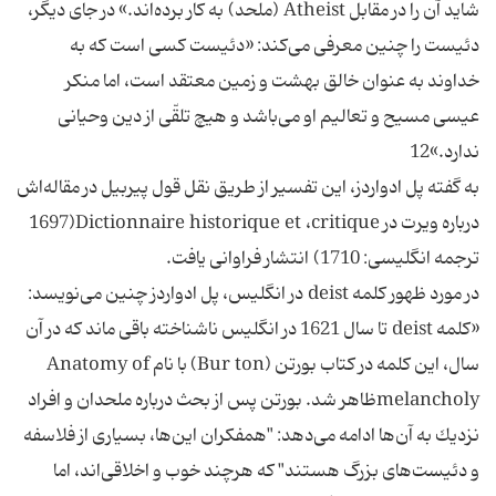
شايد آن را در مقابل Atheist (ملحد) به كار برده‌اند.» در جاى ديگر،
دئيست را چنين معرفى مى‌كند: «دئيست كسى است كه به
خداوند به عنوان خالق بهشت و زمين معتقد است، اما منكر
عيسى مسيح و تعاليم او مى‌باشد و هيچ تلقّى از دين وحيانى
ندارد.»12
به گفته پل ادواردز، اين تفسير از طريق نقل قول پيربيل در مقاله‌اش
درباره ويرت در Dictionnaire historique et ،critique(1697
ترجمه انگليسى: 1710) انتشار فراوانى يافت.
در مورد ظهور كلمه deist در انگليس، پل ادواردز چنين مى‌نويسد:
«كلمه deist تا سال 1621 در انگليس ناشناخته باقى ماند كه در آن
سال، اين كلمه در كتاب بورتن (Bur ton) با نام Anatomy of
melancholyظاهر شد. بورتن پس از بحث درباره ملحدان و افراد
نزديك به آن‌ها ادامه مى‌دهد: "همفكران اين‌ها، بسيارى از فلاسفه
و دئيست‌هاى بزرگ هستند" كه هرچند خوب و اخلاقى‌اند، اما