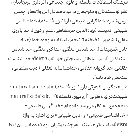
فرهنگ اصطلاحات فلسفه و علوم اجتماعى، اثر مارى بريجانيان،
نظر نويسندگان و مترجمان در مورد معادل اين واژه‌ها را چنين
برمى‌شمرد: خداگرايى طبيعى (آريانپور، فلسفه)، خداشناسى
طبيعى، دئيسم (بهاءالدين خرّمشاهى، علم و دين)، خداباورى
عقلى (آشورى، از فيخته تا نيچه)، اعتقاد به وجود خدا (حداد
عادل،تمهيدات)، خداشناس تعقّلى، خداگرو تعقّلى، خداشناس
استدلالى (اديب سلطانى، سنجش خرد ناب): deist؛ خداشناسانه
عقلانى، خداگروانه عقلانى، خداشناسانه تعقّلى (اديب سلطانى،
سنجش خرد ناب).
طبيعت‌گرايى لاهوتى (آريانپور، فلسفه) naturalism deistic:؛
طبيعت‌گراى لاهوتى (آريانپور، فلسفه)10 .naturalist deistic:
در مجموع، به نظر مى‌رسد واژه‌هاى «خداگرايى طبيعى»،
«خداشناسى طبيعى» و «دين طبيعى» براى اشاره به واژه
deismمناسب‌تر هستند، هرچند بهتر آن بود كه معادل اين لفظ