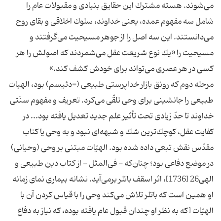
مى‌شوند. هسته مشترك اين حقايق بنيادى و مقبولات عام را
شامل سه مفهوم عمده، يعنى خداوند، سلوك اخلاقى و بقاى روح
مى‌دانستند. اين سه اصل را از جوهر مسيحيت مى‌گرفتند و
مسيحيت را «يك نوع شريعت عقل مى‌شمردند كه اصولش را هر
كسى در هر عصرى مى‌تواند براى خودش كشف كند.»
مرحله دوم كه رونق بازار خداپرستى طبيعى (=دئيسم) بود، الهيات
طبيعى را جانشينى براى وحى تلقّى مى‌كرد. تعريف و مفهوم سنّتى
خداوند تا حدّ زيادى تحت تأثير علم جديد تعديل يافته بود... در
كفايت عقل، كوچك‌ترين شك و شبهه‌اى نبود و به وحى يا كتاب
مقدّس نقش تبعى داده شده بود. الهيّات مبتنى بر وحى (وحيانى)
در موضع دفاعى بود؛ چنان‌كه - فى‌المثل - از كتاب دين طبيعى و
الهى26 [1736]، اثر اسقف باتلر برمى‌آيد. نشانه بيمارى نماى زمانه
او همين است كه باتلر تلاش مى‌كند وحى را با قياس كردن آن با
الهيّات [كه به نظر او چندان قبول عام يافته بوده، كه نياز به دفاع