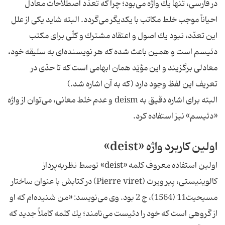
در فارسى، تنها يك واژه مى‌بود؛ چرا كه تعدّد اصطلاحات معادل
احياناً موجب خلط مكاتب با يكديگر مى‌گردد. البته شايد يكى از علل
اين تعدّد، نبود يك اصول و اعتقاد مشترك و كلّى براى مكتب
دئيسم است و همين باعث شده كه هر نويسنده‌اى به سليقه خود،
معادلى برگزيند و اين مؤيّد همان ابهامى است كه تا حدّى در
تعريف اين لفظ وجود دارد (كه به آن اشاره شد.)
البته براى اشاره دقيق به deism و عدم خلط معانى، مى‌توان از واژه
«دئيسم» نيز استفاده كرد.
اولين كاربرد واژه «deist»
اولين استفاده معروف كلمه «deist» توسط نظريه‌پرداز
كالوينيستى، پير ويرت (Pierre viret) در كتابش با عنوان ساختار
مسيحيت11 (1564)، ج 2 بود. وى مى‌نويسد: «من شنيده‌ام كه او
از گروهى است كه خود را دئيست مى‌نامند؛ يك كلمه كاملاً جديد كه