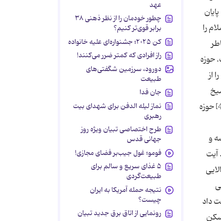
عهد
چطور خودمان را از نظر ذهنی ۳۸
برابر قوی‌تر کنیم؟
کن ۲۰۲۵؛ جشنواره‌ای علیه خانواده
راز افرادی که کمتر ضرر می‌کنند!
دورود، سرزمین شگفتی‌های
طبیعت
جان فدا
نماز لیله الدفن برای شهدای بیت
رهبری
طرح اختصاصی تبیان ویژه روز
جهانی قدس
فومو؛ غول جیب‌بر فضای مجازی!
۵ غذای سریع و سالم برای
طبیعت‌گردی
نتیجه حمله آمریکا به ایران
چیست؟
رونمایی از اتاق برق جدید تبیان