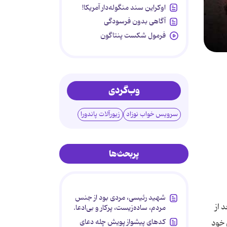
اوکراین سند منگوله‌دار آمریکا!
آگاهی بدون فرسودگی
فرمول شکست پنتاگون
وب‌گردی
سرویس خواب نوزاد
زیورآلات پاندورا
پربحث‌ها
شهید رئیسی، مردی بود از جنس
مردم، ساده‌زیست، پرکار و بی‌ادعا.
کدهای پیشواز پویش چله دعای