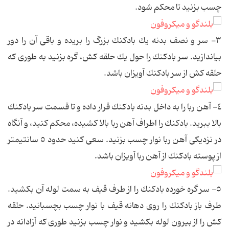
چسب بزنید تا محكم شود.
٣- سر و نصف بدنه یك بادكنك بزرگ را بریده و باقی آن را دور
بیاندازید. سر بادكنك را حول یك حلقه كش، گره بزنید به طوری كه
حلقه كش از سر بادكنك آویزان باشد.
٤- آهن ربا را به داخل بدنه بادكنك قرار داده و تا قسمت سر بادكنك
بالا ببرید. بادكنك را اطراف آهن ربا بالا كشیده، محكم كنید، و آنگاه
در نزدیكی آهن ربا نوار چسب بزنید. سعی كنید حدود ٥ سانتیمتر
از پوسته بادكنك از آهن ربا آویزان باشد.
٥- سر گره خورده بادكنك را از طرف قیف به سمت لوله آن بكشید.
طرف باز بادكنك را روی دهانه قیف با نوار چسب بچسبانید. حلقه
كش را از بیرون لوله بكشید و نوار چسب بزنید طوری كه آزادانه در