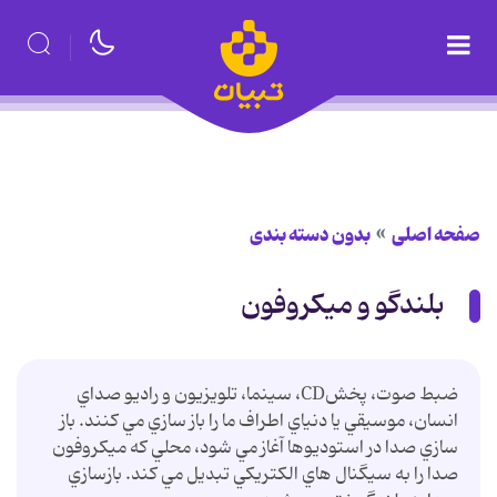
صفحه اصلی
بدون دسته بندی
بلندگو و میكروفون
ضبط صوت، پخشCD، سينما، تلويزيون و راديو صداي
انسان، موسيقي يا دنياي اطراف ما را باز سازي مي كنند. باز
سازي صدا در استوديوها آغاز مي شود، محلي كه ميكروفون
صدا را به سيگنال هاي الكتريكي تبديل مي كند. بازسازي