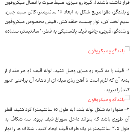
قرار داشته باشند)، گیره رو میزی، ضبط صوت با اتصال میكروفون
و بلندگو، مقوا مربع شكل به ابعاد ١٥ سانتیمتر، كاتر، سیم چین،
سیم لخت كن، نوار چسب، حلقه كش، فیش مخصوص میكروفون
و بلندگو، قیچی، چاقو، قیف پلاستیكی به قطر ١٠ سانتیمتر، سنباده
١- قیف را به گیره رو میزی وصل كنید. لوله قیف (و هر مقدار از
بدنه آن كه لازم است تا آهن ربای میله ای از دهانه آن براحتی عبور
كند) را ببرید.
٢- مقوا را به شكل لوله بلند (به طول ١٥ سانتیمتر) گرد كنید، قطر
آن طوری باشد كه بتواند داخل سوراخ قیف برود. سه شكاف به
طول ٢.٥ سانتیمتر در یك طرف قیف ایجاد كنید. شكاف ها را نوار