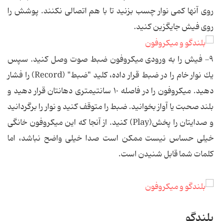
روی آنها كمی نوار چسب بزنید تا با هم اتصالی نكنند. پوشش را
روی فیش جایگزین كنید.
٩- فیش را به ورودی میكروفون ضبط صوت وصل كنید. سپس
یك نوار خام را در ضبط قرار داده، كلید "ضبط" (Record) را فشار
دهید. میكروفون را در فاصله ١٠ سانتیمتری دهانتان قرار دهید و
بلند صحبت یا آواز بخوانید. ضبط را متوقف كنید و نوار را برگردانید
و صدایتان را پخش(Play) كنید. از آنجا كه این میكروفون خانگی
خیلی حساس نیست ممكن است صدا خیلی واضح نباشد، اما
كلمات شما قابل شنیدن است.
بلندگو