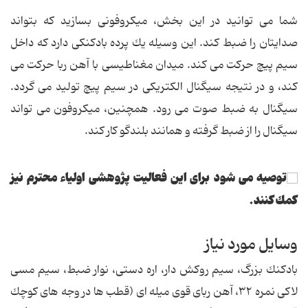
شما می توانید در این بخش، میكروفونی بسازید كه بتواند
صدایتان را ضبط كند. این وسیله یك پرده بادكنكی دارد كه داخل
سیم پیچ حركت می كند. میدان مغناطیسی با آهن ربا حركت می
كند، و در نتیجه سیگنال الكتریكی در سیم پیچ تولید می گردد.
سیگنال به ضبط صوت می رود. همچنین، میكروفون می تواند
سیگنال را از ضبط گرفته و همانند بلندگو كار كند.
توصیه می شود برای این فعالیت پژوهشی اولیاء محترم نیز
كمك كنند.
وسایل مورد نیاز
بادكنك بزرگ، سیم روكش دار، اره دستی، نوار ضبط، سیم مسی
لاكی نمره ٣٢، آهن ربای قوی میله ای (قطب ها در وجه های كوچك