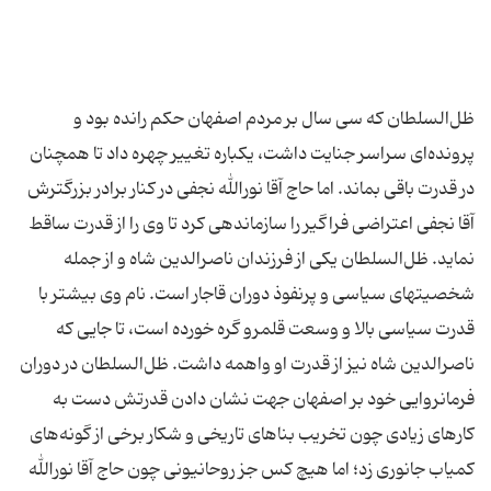
ظل‌السلطان که سی سال بر مردم اصفهان حکم رانده بود و
پرونده‌ای سراسر جنایت داشت، یکباره تغییر چهره داد تا همچنان
در قدرت باقی بماند. اما حاج آقا نورالله نجفی در کنار برادر بزرگترش
آقا نجفی اعتراضی فراگیر را سازماندهی کرد تا وی را از قدرت ساقط
نماید. ظل‌السلطان یکی از فرزندان ناصرالدین شاه و از جمله
شخصیتهای سیاسی و پرنفوذ دوران قاجار است. نام وی بیشتر با
قدرت سیاسی بالا و وسعت قلمرو گره خورده است، تا جایی که
ناصرالدین شاه نیز از قدرت او واهمه داشت. ظل‌السلطان در دوران
فرمانروایی خود بر اصفهان جهت نشان دادن قدرتش دست به
کارهای زیادی چون تخریب بناهای تاریخی و شکار برخی از گونه‌های
کمیاب جانوری زد؛ اما هیچ کس جز روحانیونی چون حاج آقا نورالله