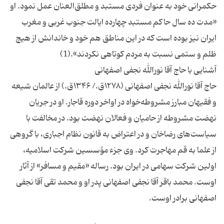
حکمرانی خود به عنوان فردی مستبد و مطلق‌العنان عمل نمود. او
«مدت ده سال حاکم مستبد چهارده ایالت جنوب غربی و مغرب
ایران نیز بوده است که در این مناطق هم خود و خاندانش از هیچ
حاج آقا نورالله نجفی اصفهانی (۱۲۷۸ق./ ۱۳۴۶ق.) از عالمان شیعه
و فقیهان مبارز مشروطه‌خواه در اواخر دوره قاجار. او در جریان
نهضت مشروطه از حامیان و فعالان نهضت بود. در مخالفت با
سیاست‌های رضاخان و در اعتراض به قانون نظام اجباری، با گروهی
از علما به قم مهاجرت کرد. وی جزء مؤسسین شرکت اسلامیه،
اولین شرکت سهامی در ایران بود. رساله «مقیم و مسافر» از آثار
اوست. محمد باقر آقا نجفی اصفهانی پدر او و محمد تقی آقا نجفی