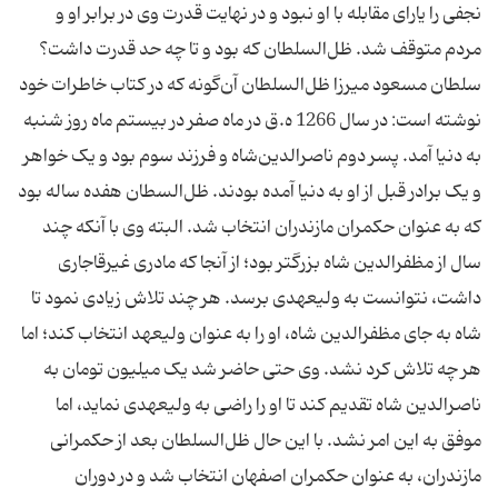
نجفی را یارای مقابله با او نبود و در نهایت قدرت وی در برابر او و
مردم متوقف شد. ظل‌السلطان که بود و تا چه حد قدرت داشت؟
سلطان مسعود میرزا ظل‌السلطان آن‌گونه که در کتاب خاطرات خود
نوشته است: در سال 1266 ه.ق در ماه صفر در بیستم ماه روز شنبه
به دنیا آمد. پسر دوم ناصرالدین‌شاه و فرزند سوم بود و یک خواهر
و یک برادر قبل از او به دنیا آمده بودند. ظل‌السطان هفده ساله بود
که به عنوان حکمران مازندران انتخاب شد. البته وی با آنکه چند
سال از مظفرالدین شاه بزرگتر بود؛ از آنجا که مادری غیرقاجاری
داشت، نتوانست به ولیعهدی برسد. هر چند تلاش زیادی نمود تا
شاه به جای مظفرالدین شاه، او را به عنوان ولیعهد انتخاب کند؛ اما
هر چه تلاش کرد نشد. وی حتی حاضر شد یک میلیون تومان به
ناصرالدین شاه تقدیم کند تا او را راضی به ولیعهدی نماید، اما
موفق به این امر نشد. با این حال ظل‌السلطان بعد از حکمرانی
مازندران، به عنوان حکمران اصفهان انتخاب شد و در دوران