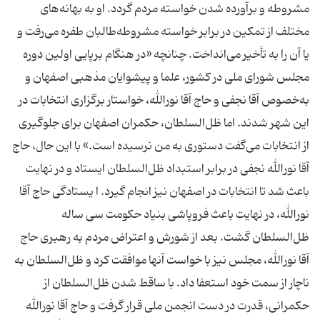
مشروطه و برآورده شدن خواسته مردم گردد. او به بهانه‌های
مختلف از تمکین در برابر خواسته مشروطه‌طالبان طفره می‌رفت و
یا آن را به تأخیر می‌انداخت. چنانچه «در هنگام برپایی اولین دوره
مجلس شورای ملی در کشور، علما و پیشوایان مذهبی اصفهان و
به‌خصوص آقا نجفی و حاج آقا نورالله، خواستار برگزاری انتخابات در
این شهر شدند. اما ظل‌السلطان، حکمران اصفهان برای جلوگیری
از انتخابات می‌گفت دستوری به من نرسیده است.» با این حال، حاج
آقا نورالله نجفی در برابر استبداد ظل‌السلطان ایستاد و در نهایت
باعث شد تا انتخابات در اصفهان نیز انجام گیرد. ا یستادگی حاج آقا
نورالله، در نهایت باعث فروپاشی بنیاد حکومت سی ساله
ظل‌السلطان گشت. بعد از شورش و اعتراض مردم به رهبری حاج
آقا نورالله، مجلس نیز با خواست آنها موافقت کرد و ظل‌السلطان به
ناچار از سمت خود استعفا داد. با ساقط شدن ظل‌السلطان از
حکمرانی، قدرت در دست انجمن ملی قرار گرفت و حاج آقا نورالله