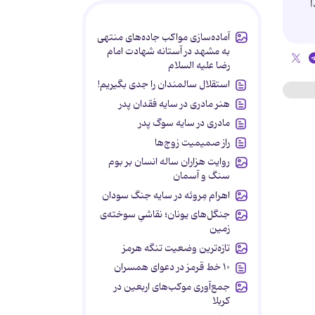
ا
آماده‌سازی مواکب جاده‌های منتهی
به مشهد در آستانه شهادت امام
رضا علیه السلام
استقلال سالمندان را جدی بگیریم!
هنر مادری در سایه‌ فقدان پدر
مادری در سایه سوگ پدر
راز صمیمیت زوج‌ها
روایت هزاران ساله انسان بر بوم
سنگ و آسمان
اهرام مِروئه در سایه جنگ سودان
جنگل‌های یونان؛ نقاشیِ سوخته‌ی
زمین
تازه‌ترین وضعیت تنگه هرمز
۱۰ خط قرمز در دعوای همسران
جمع‌آوری موکب‌های اربعین در
کربلا