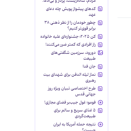
مردم، ساده‌زیست، پرکار و بی‌ادعا.
کدهای پیشواز پویش چله دعای
عهد
چطور خودمان را از نظر ذهنی ۳۸
برابر قوی‌تر کنیم؟
کن ۲۰۲۵؛ جشنواره‌ای علیه خانواده
راز افرادی که کمتر ضرر می‌کنند!
دورود، سرزمین شگفتی‌های
طبیعت
جان فدا
نماز لیله الدفن برای شهدای بیت
رهبری
طرح اختصاصی تبیان ویژه روز
جهانی قدس
فومو؛ غول جیب‌بر فضای مجازی!
۵ غذای سریع و سالم برای
طبیعت‌گردی
نتیجه حمله آمریکا به ایران
چیست؟