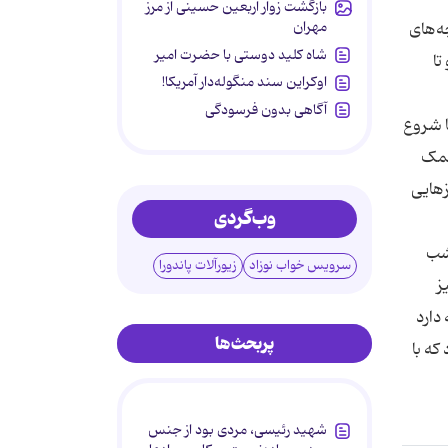
بازگشت زوار اربعین حسینی از مرز
مهران
ه‌های
شاه کلید دوستی با حضرت امیر
تا
اوکراین سند منگوله‌دار آمریکا!
آگاهی بدون فرسودگی
ا شروع
‌نمک
زهایی
وب‌گردی
مشب
سرویس خواب نوزاد
زیورآلات پاندورا
ز
دارد
پربحث‌ها
که با
شهید رئیسی، مردی بود از جنس