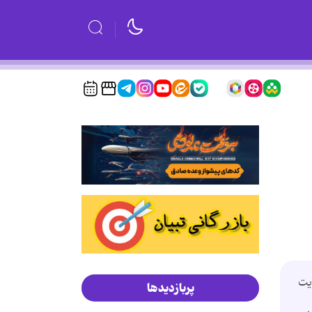
یت
پربازدیدها