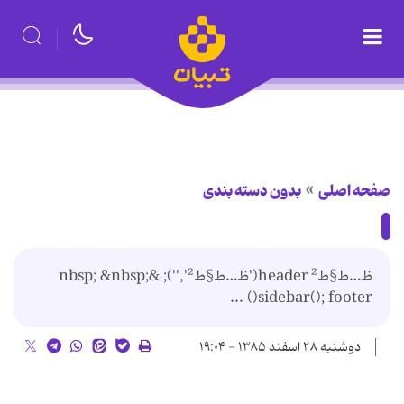
صفحه اصلی
بدون دسته بندی
ظ…ط§ط² header('ظ…ط§ط²',''); &nbsp; &nbsp;
sidebar(); footer() ...
دوشنبه ۲۸ اسفند ۱۳۸۵ - ۱۹:۰۴