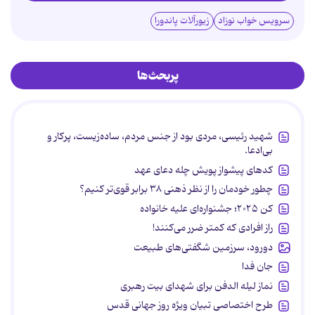
سرویس خواب نوزاد
زیورآلات پاندورا
پربحث‌ها
شهید رئیسی، مردی بود از جنس مردم، ساده‌زیست، پرکار و
بی‌ادعا.
کدهای پیشواز پویش چله دعای عهد
چطور خودمان را از نظر ذهنی ۳۸ برابر قوی‌تر کنیم؟
کن ۲۰۲۵؛ جشنواره‌ای علیه خانواده
راز افرادی که کمتر ضرر می‌کنند!
دورود، سرزمین شگفتی‌های طبیعت
جان فدا
نماز لیله الدفن برای شهدای بیت رهبری
طرح اختصاصی تبیان ویژه روز جهانی قدس