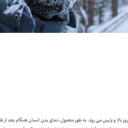
دن انسان طی 24 ساعت شبانه روز بالا و پایین می رود. به طور معمول، دمای بدن انسان هنگام بعد از 