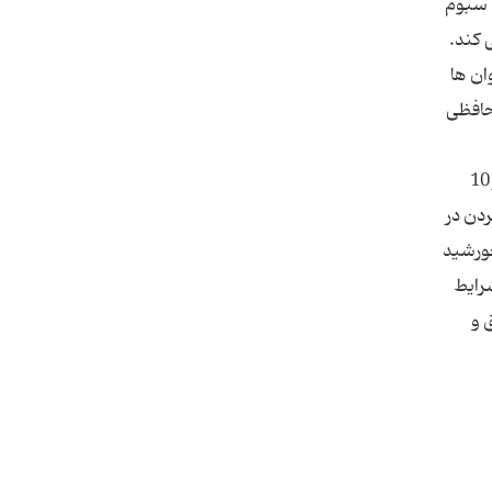
 سبوم
 کند.
ان ها
. خداحافظی
بیماری را گسترش می دهند: کولکس (Cluex) و آئدس (Aedes). از آنجایی که پشه های کولکس و آئدس در سرما و دمای زیر 10
ردن در
خورشید
شرایط
 و