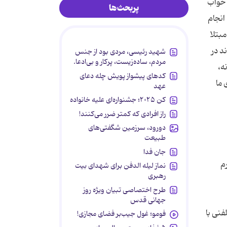
 خواب
پربحث‌ها
انجام
بتلا
واند در
شهید رئیسی، مردی بود از جنس
مردم، ساده‌زیست، پرکار و بی‌ادعا.
ه،
کدهای پیشواز پویش چله دعای
 ما
عهد
کن ۲۰۲۵؛ جشنواره‌ای علیه خانواده
راز افرادی که کمتر ضرر می‌کنند!
دورود، سرزمین شگفتی‌های
طبیعت
جان فدا
م
نماز لیله الدفن برای شهدای بیت
رهبری
طرح اختصاصی تبیان ویژه روز
جهانی قدس
فنی با
فومو؛ غول جیب‌بر فضای مجازی!