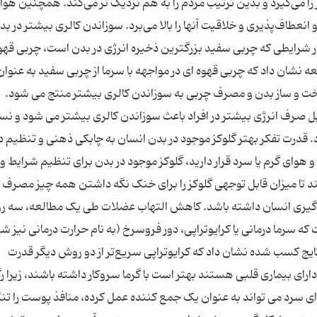
گر را می‌گیرد و بدین ترتیب مردم را به هم نزدیک تر می‌کند. همچنین هو
و انعطاف‌پذیری و خلاقیت آنها را بالا می‌برد. سوزاندن کالری بیشتر در بد
ر شرایطی که چربی سفید بزرگترین ذخیره انرژی در بدن است، چربی قهو
ه نشان داد که چربی قهوه ای در مواجهه با سرما از چربی سفید به عنوان
خت و ساز بدن و مصرف چربی به سوزاندن کالری بیشتر منتج می شود.
یل صرف انرژی بیشتر در افراد باعث سوزاندن کالری بیشتر می شود و نس
قدرت تفکر بهتر گلوکز موجود در بدن انسان به چابکی ذهنی و تنظیم د
 هوای گرم یا سرد قرار دارید، گلوکز موجود در بدن برای تنظیم شرایط وا
د تا میزان قابل توجهی گلوکز را برای خنک نگه داشتن همه چیز مصرف ک
میم گیری انسان داشته باشد. کاهش التهاب عضلات طی یک مطالعه، سه 
که سرما درمانی یا کرایوتراپی، دور فروسرخ (به نام حرارت درمانی نیز ش
ج کسب شده نشان داد که کرایوتراپی سریع‌تر از دو روش دیگر قدرت
 دارای بیماری قلبی هستند بهتر است با گرما سروکار داشته باشند، زیرا 
رد می تواند به عنوان یک جمع کننده عمل کرده، منافذ پوست را تنگ