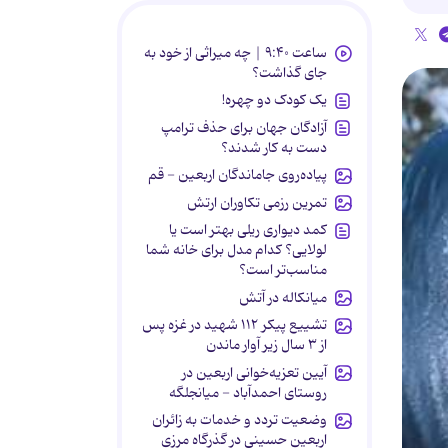
ساعت ۹:۴۰ | چه میراثی از خود به
جای گذاشت؟
یک کودک دو چهره!
آزادگان جهان برای حذف ترامپ
دست به کار شدند؟
پیاده‌روی جاماندگان اربعین - قم
تمرین رزمی تکاوران ارتش
کمد دیواری ریلی بهتر است یا
لولایی؟ کدام مدل برای خانه شما
مناسب‌تر است؟
میانکاله در آتش
تشییع پیکر ۱۱۲ شهید در غزه پس
از ۳ سال زیر آوار ماندن
آیین تعزیه‌خوانی اربعین در
روستای احمدآباد - میانجلگه
وضعیت تردد و خدمات به زائران
اربعین حسینی در گذرگاه مرزی