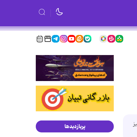
ز
پربازدیدها