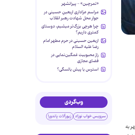
«تمرچین» - پیرانشهر
مراسم عزاداری اربعینِ حسینی در
جوار محل شهادت رهبر انقلاب
چرا هرچی بزرگ‌تر میشیم، دوستای
کمتری داریم؟
اربعین حسینی در حرم مطهر امام
رضا علیه السلام
راز محبوبیت غمگین‌نمایی در
فضای مجازی
استرس یا پیش یائسگی؟
وب‌گردی
سرویس خواب نوزاد
زیورآلات پاندورا
ظهر به