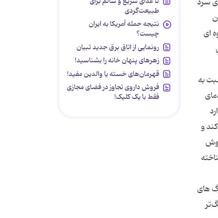
۵ غذای سریع و سالم برای
ای سرد
طبیعت‌گردی
ن
نتیجه حمله آمریکا به ایران
ه ای
چیست؟
رونمایی از اتاق برق جدید تبیان
زهرهای پنهان خانه را بشناسید!
قهرمان‌های خسته یا والدین مفید!
بت به
فروش داروی تجاوز در فضای مجازی
مای
فقط با یک کلیک!
رد
ند و
روش
ناخته
رگ های
‌تر