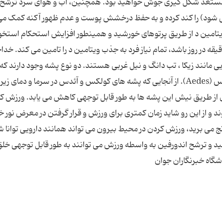
متر مستعد شکل گیری جوش خواهید بود. همچنین، آب و هوای سرد ترشح
شود) را کند کرده و به حفظ درخشش پوست و عدم ظهور آکنه کمک می
امین د از طریق پرتوهای خورشید و همینطور افزایش استحکام استخو
شود. گفتنی است این پیاده روی اگر به مدت 15 دقیقه در روز باشد، تمام نیاز فرد به جذب ویتامین د را تامین می کند
یی مانند زیکا ، تب دانگ و نیل غربی هستند. دو نوع پشه وجود دارند که
ری از طریق نیش این پشه ها به طور قابل توجهی کاهش می یابد. ورزش ک
و از این رو شاید زمان کمتری برای ورزش و قرار گرفتن در معرض نور 
رنج می برید، ورزش کردن در محیط بیرون می تواند همانند دارویی توانا 
ید و ترشح اندورفین به واسطه ورزش می توانند به طور قابل توجهی خلق
شگاه خبرنگاران جوان