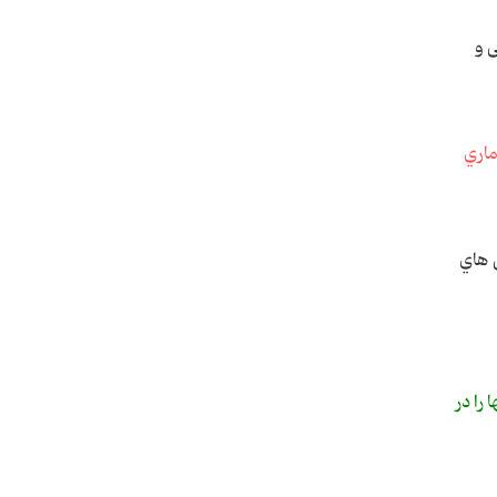
 و
ﻤﺎري
 ﻫﺎي
را در