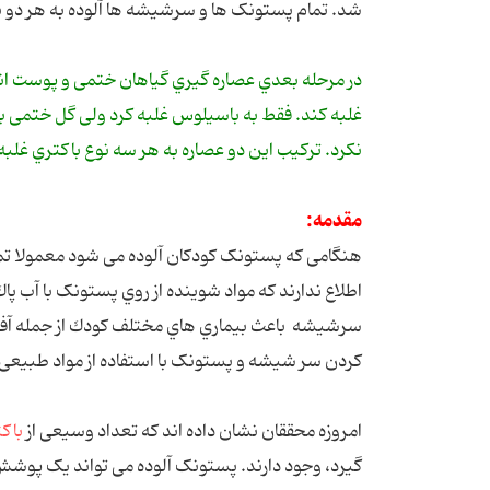
ﺷﺪ. ﺗﻤﺎم ﭘﺴﺘﻮﻧﮏ ﻫﺎ و ﺳﺮﺷﯿﺸﻪ ﻫﺎ آﻟﻮده ﺑﻪ ﻫﺮ دو ﻧ
در ﻣﺮﺣﻠﻪ ﺑﻌﺪي ﻋﺼﺎره ﮔﯿﺮي ﮔﯿﺎﻫﺎن ﺧﺘﻤﯽ و ﭘﻮﺳﺖ اﻧﺎر
ﻏﻠﺒﻪ ﮐﻨﺪ. ﻓﻘﻂ ﺑﻪ ﺑﺎﺳﯿﻠﻮس ﻏﻠﺒﻪ ﮐﺮد وﻟﯽ ﮔﻞ ﺧﺘﻤﯽ ﺑ
ﻧﮑﺮد. ﺗﺮکیب اﯾﻦ دو ﻋﺼﺎره ﺑﻪ ﻫﺮ ﺳﻪ ﻧﻮع ﺑﺎﮐﺘﺮي ﻏﻠﺒﻪ ﮐ
مقدمه:
ﻫﻨﮕﺎﻣﯽ ﮐﻪ ﭘﺴﺘﻮﻧﮏ ﮐﻮدﮐﺎن آﻟﻮده ﻣﯽ ﺷﻮد ﻣﻌﻤﻮﻻ ﺗﻤﺎم ﺧ
اﻃﻼع ﻧﺪارﻧﺪ ﮐﻪ ﻣﻮاد ﺷﻮﯾﻨﺪه از روي ﭘﺴﺘﻮﻧﮏ ﺑﺎ آب ﭘﺎ
ﺳﺮﺷﯿﺸﻪ ﺑﺎﻋﺚ ﺑﯿﻤﺎري ﻫﺎي ﻣﺨﺘﻠﻒ ﮐﻮدك از ﺟﻤﻠﻪ آﻓﺖ د
ﮐﺮدن ﺳﺮ ﺷﯿﺸﻪ و ﭘﺴﺘﻮﻧﮏ ﺑﺎ اﺳﺘﻔﺎده از ﻣﻮاد ﻃﺒﯿﻌﯽ
اﻣﺮوزه ﻣﺤﻘﻘﺎن ﻧﺸﺎن داده اﻧﺪ ﮐﻪ ﺗﻌﺪاد وﺳﯿﻌﯽ از
ﺑﺎﮐ
ﮔﯿﺮد، وﺟﻮد دارﻧﺪ. ﭘﺴﺘﻮﻧﮏ آﻟﻮده ﻣﯽ ﺗﻮاﻧﺪ ﯾﮏ ﭘﻮﺷﺶ