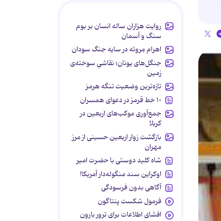
روایت هزاران ساله انسان بر بوم
سنگ و آسمان
اهرام مِروئه در سایه جنگ سودان
جنگل‌های یونان؛ نقاشیِ سوخته‌ی
زمین
تازه‌ترین وضعیت تنگه هرمز
۱۰ خط قرمز در دعوای همسران
جمع‌آوری موکب‌های اربعین در
کربلا
بازگشت زوار اربعین حسینی از مرز
مهران
شاه کلید دوستی با حضرت امیر
اوکراین سند منگوله‌دار آمریکا!
آگاهی بدون فرسودگی
فرمول شکست پنتاگون
افشای اطلاعات برای ترور بارون