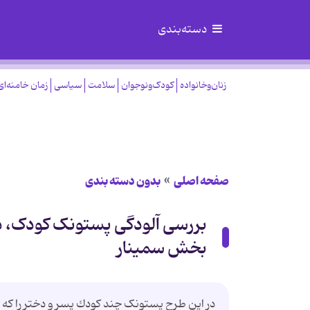
دسته‌بندی
زنان‌وخانواده
کودک‌ونوجوان
سلامت
سیاسی
زمان خامنه‌ای
صفحه اصلی
بدون دسته بندی
ﺑﺮرﺳﯽ آﻟﻮدﮔﯽ پستونک کودک، د
بخش سمینار
در اﯾﻦ ﻃﺮح ﭘﺴﺘﻮﻧﮏ ﭼﻨﺪ ﮐﻮدك ﭘﺴﺮ و دﺧﺘﺮ را ﮐﻪ ﺑﻪ