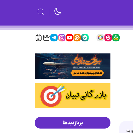
پربازدیدها
 ﺑﻪ