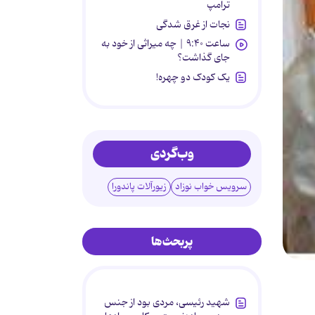
ترامپ
نجات از غرق شدگی
ساعت ۹:۴۰ | چه میراثی از خود به
جای گذاشت؟
یک کودک دو چهره!
وب‌گردی
سرویس خواب نوزاد
زیورآلات پاندورا
پربحث‌ها
شهید رئیسی، مردی بود از جنس