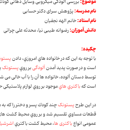
موضوع:
ﺑﺮرﺳﯽ آﻟﻮدﮔﯽ ﻣﯿﮑﺮوﺑﯽ وﺳﺎﯾﻞ دﻫﺎﻧﯽ ﮐﻮدك و
نام مدرسه:
پژوهش سرای دکتر حسابی
نام استاد:
خاﻧﻢ الهه ﻧﺠﻔﯿﺎن
دانش آموزان:
رﺿﻮاﻧﻪ ﻃﯿﺒﯽ ﻧﯿﺎ، ﻣﺤﺪﺛﻪ ﻋﻠﯽ ﭼﺮاﺗﯽ
چکیده:
ﺑﺎ ﺗﻮﺟﻪ ﺑﻪ اﯾﻦ ﮐﻪ در ﺧﺎﻧﻮاده ﻫﺎي اﻣﺮوزي، دادن
ﭘﺴﺘﻮ
اﺳﺖ و در ﺻﻮرت ﭘﺪﯾﺪ آﻣﺪن
آﻟﻮدﮔﯽ
ﺑﺮ روي
ﭘﺴﺘﻮﻧﮏ
ﯾ
ﺗﻮﺳﻂ دﺳﺘﺎن آﻟﻮده، ﺧﺎﻧﻮاده ﻫﺎ آن را ﺑﺎ آب ﺧﺎﻟﯽ ﻣﯽ 
اﺳﺖ ﮐﻪ
ﺑﺎﮐﺘﺮي ﻫﺎي
ﻣﻮﺟﻮد ﺑﺮ روي ﻟﻮازم ﭘﻼﺳﺘﯿﮑﯽ ﺣﺘ
در اﯾﻦ ﻃﺮح
ﭘﺴﺘﻮﻧﮏ
ﭼﻨﺪ ﮐﻮدك ﭘﺴﺮ و دﺧﺘﺮ را ﮐﻪ ﺑﻪ ﻣ
ﻗﻄﻌﺎت ﻣﺴﺎوي ﺗﻘﺴﯿﻢ ﺷﺪ و ﺑﺮ روي ﻣﺤﯿﻂ ﮐﺸﺖ ﻫﺎي ﻣﮏ 
ﻋﻤﻮﻣﯽ اﻧﻮاع
ﺑﺎﮐﺘﺮی ها
، ﻣﺤﯿﻂ ﮐﺸﺖ ﺑﺎﮐﺘﺮي
اﺷﺮﺷﯿﺎ