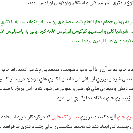
ﻮع ﺑﺎﮐﺘﺮي اﺷﺮﺷﯿﺎ ﮐﻠﯽ و اﺳﺘﺎﻓﯿﻠﻮﮐﻮﮐﻮس اورﺋﻮس ﺑﻮدﻧﺪ.
 ﺑﻪ روش ﺣﻤﺎم ﺑﺨﺎر اﻧﺠﺎم ﺷﺪ. ﻋﺼﺎره ي ﭘﻮﺳﺖ اﻧﺎر ﻧﺘﻮاﻧﺴﺖ ﺑﻪ ﺑﺎﮐﺘﺮي 
ﻪ اﺷﺮﺷﯿﺎ ﮐﻠﯽ و اﺳﺘﻔﯿﻠﻮ ﮐﻮﮐﻮس اورﺋﻮس ﻏﻠﺒﻪ ﮐﺮد. وﻟﯽ ﺑﻪ ﺑﺎﺳﯿﻠﻮس ﻏﻠﺒ
ﺮده و آن ها را از ﺑﯿﻦ ﺑﺮده اﺳﺖ.
ﺎﻧﻮاده ﻫﺎ آن را ﺑﺎ آب و ﻣﻮاد ﺷﻮﯾﻨﺪه ﺷﯿﻤﯿﺎﯾﯽ ﭘﺎك ﻣﯽ ﮐﻨﻨﺪ. اﻣﺎ ﺧﺎﻧﻮاد
ك ﻧﻤﯽ ﺷﻮد و ﺑﺮ روي آن ﺑﺎﻗﯽ ﻣﯽ ﻣﺎﻧﺪ و ﺑﺎﮐﺘﺮي ﻫﺎي ﻣﻮﺟﻮد در ﭘﺴﺘﻮﻧﮏ و
ﻫﺎن و ﺑﯿﻤﺎري ﻫﺎي ﮔﻮارﺷﯽ و ﻋﻔﻮﻧﯽ ﻣﯽ ﺷﻮد ﮐﻪ در اﯾﻦ ﭘﺮوژه ﺑﺎ ﺿﺪ ﻋ
 از ﺑﯿﻤﺎري ﻫﺎي ﻣﺨﺘﻠﻒ ﺟﻠﻮﮔﯿﺮي ﻣﯽ ﺷﻮد.
ﺘﺮي ﻫﺎي
آﻟﻮده ﮐﻨﻨﺪه، ﺑﺮ روي
ﭘﺴﺘﻮﻧﮏ ﻫﺎﯾﯽ
ﮐﻪ در ﮐﻮدﮐﺎن ﻣﻮرد اﺳﺘﻔﺎده ﻗ
 ﭼﺴﺒﻨﺎﮐﯽ اﯾﺠﺎد ﮐﻨﺪ ﮐﻪ ﻣﺤﯿﻂ ﻣﻨﺎﺳﺒﯽ را ﺑﺮاي رﺷﺪ ﺑﺎﮐﺘﺮي ﻫﺎ ﻓﺮاﻫﻢ ﺳ