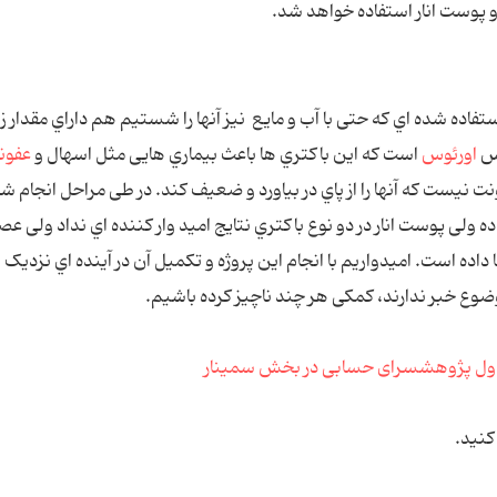
 و ﭘﻮﺳﺖ اﻧﺎر اﺳﺘﻔﺎده ﺧﻮاﻫﺪ ﺷﺪ.
ﺘﻔﺎده ﺷﺪه اي ﮐﻪ ﺣﺘﯽ ﺑﺎ آب و ﻣﺎﯾﻊ ﻧﯿﺰ آﻧﻬﺎ را ﺷﺴﺘﯿﻢ ﻫﻢ داراي ﻣﻘﺪار ز
ﻮس
اورﺋﻮس
اﺳﺖ ﮐﻪ اﯾﻦ ﺑﺎﮐﺘﺮي ﻫﺎ ﺑﺎﻋﺚ ﺑﯿﻤﺎري ﻫﺎﯾﯽ ﻣﺜﻞ اﺳﻬﺎل و
ﻋﻔﻮﻧ
ﺖ ﻧﯿﺴﺖ ﮐﻪ آﻧﻬﺎ را از ﭘﺎي در ﺑﯿﺎورد و ﺿﻌﯿﻒ ﮐﻨﺪ. در ﻃﯽ ﻣﺮاﺣﻞ اﻧﺠﺎم ﺷ
ﺘﺎﯾﺞ ﺧﻮﺑﯽ داده وﻟﯽ ﭘﻮﺳﺖ اﻧﺎر در دو ﻧﻮع ﺑﺎﮐﺘﺮي ﻧﺘﺎﯾﺞ اﻣﯿﺪ وار ﮐﻨﻨﺪه اي ﻧﺪاد وﻟﯽ ﻋﺼ
ﺎ داده اﺳﺖ. اﻣﯿﺪوارﯾﻢ ﺑﺎ اﻧﺠﺎم اﯾﻦ ﭘﺮوژه و ﺗﮑﻤﯿﻞ آن در آﯾﻨﺪه اي ﻧﺰدﯾﮏ 
ﻮﺿﻮع ﺧﺒﺮ ﻧﺪارﻧﺪ، ﮐﻤﮑﯽ ﻫﺮ ﭼﻨﺪ ﻧﺎﭼﯿﺰ ﮐﺮده ﺑﺎﺷﯿﻢ.
نید.