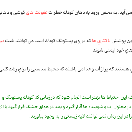
ﻣﯽ آﯾﺪ، ﺑﻪ ﻣﺤﺾ ورود ﺑﻪ دﻫﺎن ﮐﻮدك ﺧﻄﺮات
ﻋﻔﻮﻧﺖ ﻫﺎي
ﮔﻮﺷﯽ و دﻫﺎﻧﯽ
ر اﯾﻦ ﭘﻮﺷﺶ
ﺑﺎﮐﺘﺮي ﻫﺎ
ﮐﻪ ﺑﺮروي ﭘﺴﺘﻮﻧﮏ ﮐﻮدك اﺳﺖ ﻣﯽ ﺗﻮاﻧﻨﺪ ﺑﺎﻋﺚ
ﺑﯿ
ﻫﺎي ﺧﻮد اﯾﻤﻨﯽ ﺷﻮﻧﺪ.
ي ﻫﺴﺘﻨﺪ ﮐﻪ ﭘﺮ از آب و ﻏﺬا ﻣﯽ ﺑﺎﺷﻨﺪ ﮐﻪ ﻣﺤﯿﻂ ﻣﻨﺎﺳﺒﯽ را ﺑﺮاي رﺷﺪ ﮐﻠﻨﯽ
 اﯾﻦ اﺣﺘﯿﺎط ﻫﺎ ﺑﻬﺘﺮ اﺳﺖ اﻧﺠﺎم ﺷﻮد ﮐﻪ در زﻣﺎﻧﯽ ﮐﻪ ﮐﻮدك ﭘﺴﺘﻮﻧﮏ و
ﻣﺤﻠﻮل آب و ﺷﻮﯾﻨﺪه ﻫﺎ ﻗﺮار ﮔﯿﺮد و ﺑﻌﺪ در ﻫﻮاي ﺧﺸﮏ ﻗﺮار ﮔﯿﺮد ﯾﺎ آﻧﻬﺎ 
 در اﯾﻦ زﻣﺎن ﻧﻤﯽ ﺗﻮاﻧﻨﺪ ﻻﯾﻪ زﯾﺴﺘﯽ را ﺑﻪ وﺟﻮد ﺑﯿﺎورﻧﺪ.