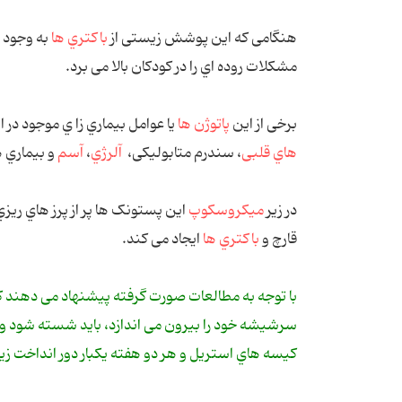
ﻫﻨﮕﺎﻣﯽ ﮐﻪ اﯾﻦ ﭘﻮﺷﺶ زﯾﺴﺘﯽ از
ﺑﺎﮐﺘﺮي ﻫﺎ
ﺑﻪ وﺟﻮد 
ﻣﺸﮑﻼت روده اي را در ﮐﻮدﮐﺎن ﺑﺎﻻ ﻣﯽ ﺑﺮد.
ﺑﺮﺧﯽ از اﯾﻦ
ﭘﺎﺗﻮژن ﻫﺎ
ﯾﺎ ﻋﻮاﻣﻞ ﺑﯿﻤﺎري زا ي ﻣﻮﺟﻮد د
ﻫﺎي ﻗﻠﺒﯽ
، ﺳﻨﺪرم ﻣﺘﺎﺑﻮﻟﯿﮑﯽ،
آﻟﺮژي
،
آﺳﻢ
و ﺑﯿﻤﺎري 
در زﯾﺮ
ﻣﯿﮑﺮوﺳﮑﻮپ
اﯾﻦ ﭘﺴﺘﻮﻧﮏ ﻫﺎ ﭘﺮ از ﭘﺮز ﻫﺎي رﯾﺰ
ﻗﺎرچ و
ﺑﺎﮐﺘﺮي ﻫﺎ
اﯾﺠﺎد ﻣﯽ ﮐﻨﺪ.
ﺑﺎ ﺗﻮﺟﻪ ﺑﻪ ﻣﻄﺎﻟﻌﺎت ﺻﻮرت ﮔﺮﻓﺘﻪ ﭘﯿﺸﻨﻬﺎد ﻣﯽ دﻫﻨﺪ ﮐﻪ
ﺳﺮﺷﯿﺸﻪ ﺧﻮد را ﺑﯿﺮون ﻣﯽ اﻧﺪازد، ﺑﺎﯾﺪ ﺷﺴﺘﻪ ﺷﻮد و در 
ﮐﯿﺴﻪ ﻫﺎي اﺳﺘﺮﯾﻞ و ﻫﺮ دو ﻫﻔﺘﻪ ﯾﮑﺒﺎر دور اﻧﺪاﺧﺖ زﯾﺮا