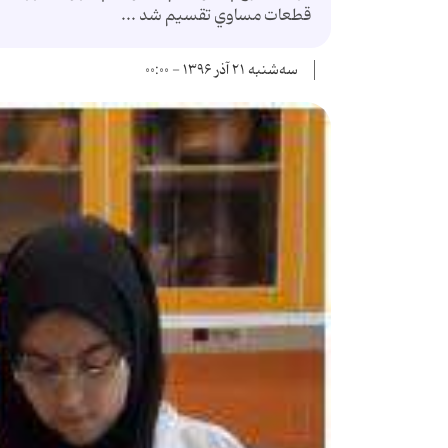
ﻗﻄﻌﺎت ﻣﺴﺎوي ﺗﻘﺴﯿﻢ ﺷﺪ ...
سه‌شنبه ۲۱ آذر ۱۳۹۶ - ۰۰:۰۰