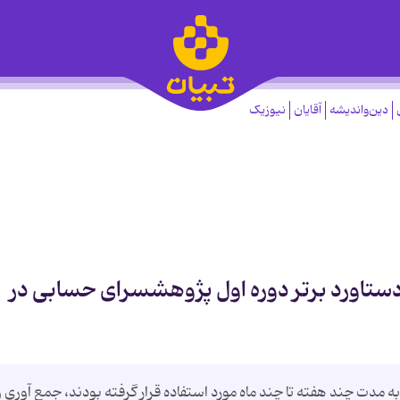
دین‌واندیشه
آقایان
نیوزیک
ستاورد برتر دوره اول پژوهشسرای حسابی در
 ﻣﺪت ﭼﻨﺪ ﻫﻔﺘﻪ ﺗﺎ ﭼﻨﺪ ﻣﺎه ﻣﻮرد اﺳﺘﻔﺎده ﻗﺮار ﮔﺮﻓﺘﻪ ﺑﻮدﻧﺪ، ﺟﻤﻊ آوري و