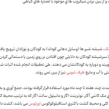
 از ﺑﯿﻦ ﺑﺮدن ﻣﯿﮑﺮوب ﻫﺎ ي ﻣﻮﺟﻮد ﺑﺎ ﻋﺼﺎره ﻫﺎي ﮔﯿﺎﻫﯽ
ﻧﮏ
، ﺷﯿﺸﻪ ﺷﯿﺮ ﻫﺎ (وﺳﺎﯾﻞ دﻫﺎﻧﯽ ﮐﻮدك) ﺑﻪ ﮐﻮدﮐﺎن و ﻧﻮزادان ﺗﺮوﯾﺞ ﯾﺎﻓﺘ
ﺎ ﺳﺮﺷﯿﺸﻪ ﮐﻮدﮐﺎن ﺑﻪ دﻻﯾﻠﯽ ﭼﻮن اﻓﺘﺎدن ﺑﺮ روي زﻣﯿﻦ ﯾﺎ دﺳﺘﻤﺎﻟﯽ ﮐﺮدن 
ﺷﻮﯾﻨﺪ و دوﺑﺎره ﺑﻪ ﮐﻮدﮐﺎﻧﺸﺎن ﻣﯽ دﻫﻨﺪ. ﻃﯽ ﺗﺤﻘﯿﻘﺎت اﻧﺠﺎم ﺷﺪه اﺛﺒﺎت ﺷ
ﯽ ﺑﺎ آب و ﻣﺎﯾﻊ
ﻇﺮف ﺷﻮﯾﯽ
ﻧﯿﺰ از ﺑﯿﻦ ﻧﻤﯽ روﻧﺪ.
ﺪت ﭼﻨﺪ ﻫﻔﺘﻪ ﺗﺎ ﭼﻨﺪ ﻣﺎه ﻣﻮرد اﺳﺘﻔﺎده ﻗﺮار ﮔﺮﻓﺘﻪ ﺑﻮدﻧﺪ، ﺟﻤﻊ آوري و ﺑﻪ
ﮐﺎﻧﺘﯽ آﮔﺎر، ﻧﻮﺗﺮﯾﻨﺖ اﮔﺎر و ﻣﺎﻧﯿﺘﻮل ﺳﺎﻟﺖ اﮔﺎر ﮐﻪ ﺑﻪ ﺗﺮﺗﯿﺐ ﻣﺤﯿﻂ 
ﮐﻠﯽ و ﻣﺤﯿﻂ ﮐﺸﺖ ﺑﺎﮐﺘﺮي اﺳﺘﺎﻓﯿﻠﻮﮐﻮﮐﻮس
اورﺋﻮس
ﻣﯽ ﺑﺎﺷﺪ، ﮐﺸﺖ دا