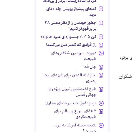
مردم، ساده‌زیست، پرکار و بی‌ادعا.
کدهای پیشواز پویش چله دعای
عهد
چطور خودمان را از نظر ذهنی ۳۸
برابر قوی‌تر کنیم؟
کن ۲۰۲۵؛ جشنواره‌ای علیه خانواده
راز افرادی که کمتر ضرر می‌کنند!
دورود، سرزمین شگفتی‌های
 برتر،
طبیعت
جان فدا
نماز لیله الدفن برای شهدای بیت
شگران
رهبری
طرح اختصاصی تبیان ویژه روز
جهانی قدس
فومو؛ غول جیب‌بر فضای مجازی!
۵ غذای سریع و سالم برای
طبیعت‌گردی
نتیجه حمله آمریکا به ایران
چیست؟