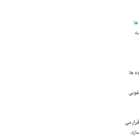
ﻫﺎ
ﻪ
ه ﻫﺎ
ﻔﻮﻧﯽ
ﺮار ﻣﯽ
ﺎزد.