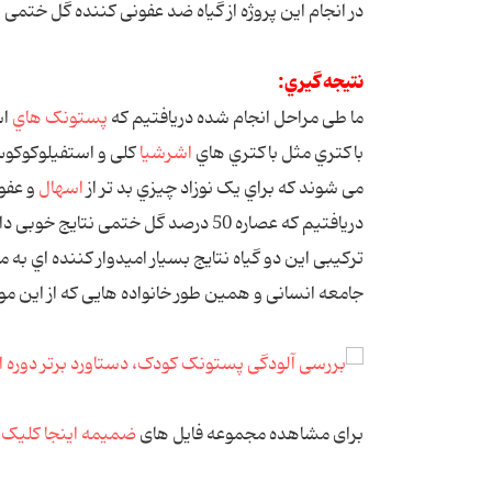
در اﻧﺠﺎم اﯾﻦ ﭘﺮوژه از ﮔﯿﺎه ﺿﺪ ﻋﻔﻮﻧﯽ ﮐﻨﻨﺪه ﮔﻞ ﺧﺘﻤﯽ
ﻧﺘﯿﺠﻪ ﮔﯿﺮي:
ﻣﺎ ﻃﯽ ﻣﺮاﺣﻞ اﻧﺠﺎم ﺷﺪه درﯾﺎﻓﺘﯿﻢ ﮐﻪ
ﭘﺴﺘﻮﻧﮏ ﻫﺎي
اﺳ
ﺑﺎﮐﺘﺮي ﻣﺜﻞ ﺑﺎﮐﺘﺮي ﻫﺎي
اﺷﺮﺷﯿﺎ
ﮐﻠﯽ و اﺳﺘﻔﯿﻠﻮﮐﻮﮐ
ﻣﯽ ﺷﻮﻧﺪ ﮐﻪ ﺑﺮاي ﯾﮏ ﻧﻮزاد ﭼﯿﺰي ﺑﺪ ﺗﺮ از
اﺳﻬﺎل
و ﻋﻔﻮﻧ
درﯾﺎﻓﺘﯿﻢ ﮐﻪ ﻋﺼﺎره 50 درﺻﺪ ﮔﻞ ﺧﺘﻤﯽ ﻧ
ﺗﺮﮐﯿﺒﯽ اﯾﻦ دو ﮔﯿﺎه ﻧﺘﺎﯾﺞ ﺑﺴﯿﺎر اﻣﯿﺪوار ﮐﻨﻨﺪه اي ﺑﻪ ﻣ
ﺟﺎﻣﻌﻪ اﻧﺴﺎﻧﯽ و ﻫﻤﯿﻦ ﻃﻮر ﺧﺎﻧﻮاده ﻫﺎﯾﯽ ﮐﻪ از اﯾﻦ ﻣ
برای مشاهده مجموعه فایل های
ضمیمه اینجا کلیک
ک