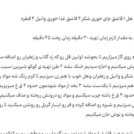
 روی گاز میزاریم تا بجوشد اولین قل رو که زد گلاب و زعفران رو اضافه م
و ۱۰ دقیقه زمان میگیریم بجوشه بعد از ده دقیقه خاموش میکنیم و اجازه میدیم خنک بشه ۲ طرز تهیه ی کو
کر و وانیل و زعفران وهل خوب با هم زن میزنیم تا کرم رنگ شه مواد رو
سیب زمینی اضافه کرده در این مرحله با هم زن خوب هم میزنیم تا یکدست بشه ۳ بعد از مواد شهدمون ح
دوباره مخلوط میکنیم ۴ قالب رو با روغن زرد گاوی که حدود ۴ ق غ باشه چرب میکنیم و مواد رو درونش ریخته و صاف میک
 ۵ بعد از فر درآورده برش میزنیم و شیره رو اضافه کرده و فر رو اینبار گریل رو روشن میکنید تا 
 یه چند قاشق از مواد شهدتون رو نگه دارین و موقع سرو رو کوکو بر