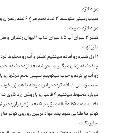
۱ اول شیره رو آماده میکنیم :شکر و آب رو مخلوط کرده
رو آب پز کرده و خوب میکوبیم سپس تخم مرغها رو با ش
۱۹۰ به مدت ۴۵ دقیقه میزاریم
این دسر لذیذ و خوشمزه معمولا بصورت لوز صرف میشه