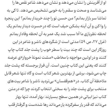
او از آفرینش را نشان می‌دهد و نشان می‌دهد شاعر نقص‌ها را
می‌شناسد و صحت و سقم را به خوبی تشخیص می‌دهد. تا کی به
تماشا سر بازار بمانم؟ من حسن تو را چند خریدار بمانم؟ این پنجره
را وا کن و آن آینه بشکن حیف است که در حسرت دیدار بمانم یک
لحظه نظربازی ما آه! سبب شد یک عمر به آن لحظه وفادار بمانم
(غزل ۲۷، ص ۵۹) مدتی است از شگردهای ناشر و شاعر در این
روزگار این است که چند بیت یا سطر خوب را پشت جلد کتاب چاپ
کنند و در اولین مواجهه با مخاطب «مشت نمونۀ خروار»ی عرضه
کنند که یعنی این کتاب چنین است. آن فراز برجسته که پشت جلد
چاپ می‌شود، برشی از بهترین شعر کتاب است و گاه تنها شعر قابل
ملاحظۀ آن کتاب. در «هم‌قفسان» بی‌تردید ناشر یا شاعر بیت‌های
منتخب برای پشت جلد را به سختی انتخاب کردند چرا که در متن
کتاب نیز ابیاتی در همین سطح بسیارند: بهار آمده، تنها بهار
می‌داند که قدر یار سفرکرده یار می‌داند رها شده‌ست و گرفتار قلب