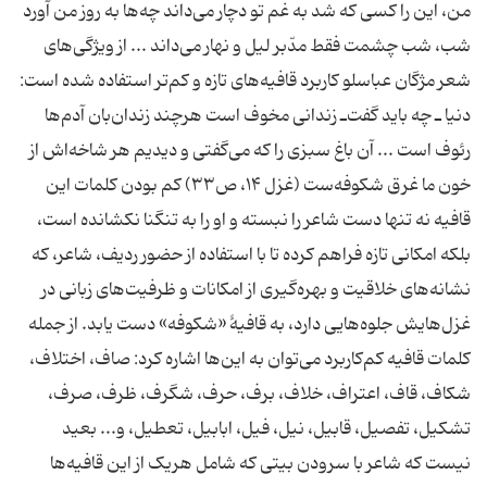
من، این را کسی که شد به غم تو دچار می‌داند چه‌ها به روز من آورد
شب، شب چشمت فقط مدّبر لیل و نهار می‌داند ... از ویژگی‌های
شعر مژگان عباسلو کاربرد قافیه‌های تازه و کم‌تر استفاده شده است:
دنیا ـ چه باید گفت‌ـ زندانی مخوف است هرچند زندان‌بان آدم‌ها
رئوف است ... آن باغ سبزی را که می‌گفتی و دیدیم هر شاخه‌اش از
خون ما غرق شکوفه‌ست (غزل ۱۴، ص۳۳) کم بودن کلمات این
قافیه نه تنها دست شاعر را نبسته و او را به تنگنا نکشانده است،
بلکه امکانی تازه فراهم کرده تا با استفاده از حضور ردیف، شاعر، که
نشانه‌های خلاقیت و بهره‌گیری از امکانات و ظرفیت‌های زبانی در
غزل‌هایش جلوه‌هایی دارد، به قافیۀ «شکوفه» دست یابد. از جمله
کلمات قافیه کم‌کاربرد می‌توان به این‌ها اشاره کرد: صاف، اختلاف،
شکاف، قاف، اعتراف، خلاف، برف، حرف، شگرف، ظرف، صرف،
تشکیل، تفصیل، قابیل، نیل، فیل، ابابیل، تعطیل، و... بعید
نیست که شاعر با سرودن بیتی که شامل هریک از این قافیه‌ها