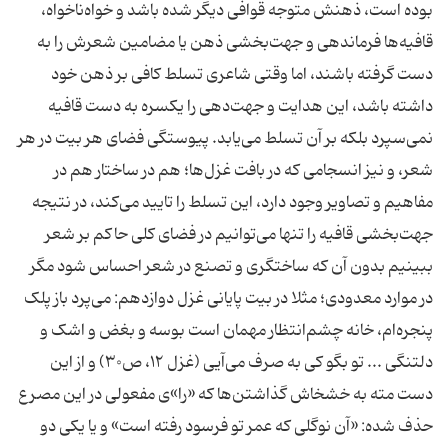
بوده است، ذهنش متوجه قوافی دیگر شده باشد و خواه‌ناخواه،
قافیه‌ها فرماندهی و جهت‌بخشی ذهن یا مضامین شعرش را به
دست گرفته باشند، اما وقتی شاعری تسلط کافی بر ذهن خود
داشته باشد، این هدایت و جهت‌دهی را یکسره به دست قافیه
نمی‌سپرد بلکه بر آن تسلط می‌یابد. پیوستگی فضای هر بیت در هر
شعر، و نیز انسجامی که در بافت غزل‌ها؛ هم در ساختار هم در
مفاهیم و تصاویر وجود دارد، این تسلط را تایید می‌کند، در نتیجه
جهت‌بخشی قافیه را تنها می‌توانیم در فضای کلی حاکم بر شعر
ببینیم بدون آن که ساختگری و تصنع در شعر احساس شود مگر
در موارد معدودی؛ مثلا در بیت پایانی غزل دوازدهم: می‌پرد باز پلک
پنجره‌ام، خانه چشم‌انتظار مهمان است بوسه و بغض و اشک و
دلتنگی ... تو بگو کی به صرف می‌آیی (غزل ۱۲، ص۳۰) و از این
دست مته به خشخاش گذاشتن‌ها که «را»ی مفعولی در این مصرع
حذف شده: «آن نوگلی که عمر تو فرسود رفته است» و یا یکی دو