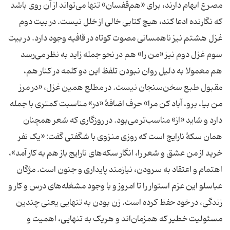
مصرع ابهام دارند، برای «هم‌قفسان» تنها می‌تواند از آن روی باشد
که نگارنده ادعا کند، هیچ کتابی خالی از خلل نیست. در بیت دوم
غزل هشتم نیز ناهمسانی مصوت کوتاه در قافیه وجود دارد. در بیت
سوم غزل دوم نیز «من را» هم در نحو جمله زاید به نظر می‌رسد
هم معمولا به دلیل روان نبودن تلفظ این دو کلمه در کنار هم،
مقبول طبع سخن‌سنجان نیست. در مطلع همین غزل، «در مرز
من بیا، برو، آباد کن مرا» حرف اضافۀ «در» مناسبت کمتری با جمله
دارد و شاید «از» مناسب‌تر می‌بود. در روزگاری که شعر همچنان
همان سکۀ نارایج است که روزی منزوی با شگفتی گفت: «یک نفر
خرید از من عشق و شعر را، انگار سکه‌های نارایج باز هم به کار آمد»،
اهتمام و اعتقاد به سرودن، نیازمند پایداری و جنون است. مژگان
عباسلو این عزم استوار را تا امروز و با وجود مشغله‌های درس و کار و
زندگی، در خود حفظ کرده است. زن بودن به تنهایی یعنی چندین
مسئولیت خطیر که همزمان‌اند و هریک به تنهایی، اهمیت و