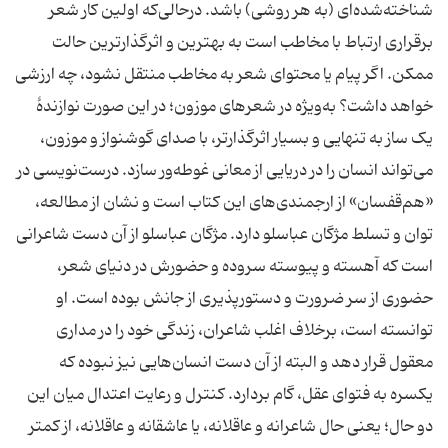
شناخته‌شده‌ای (به هر روشی) باشد. درحالی‌که اولین کار شعر
برقراری ارتباط با مخاطب است به بهترین و اثرگذارترین حالت
ممکن. اگر پیام یا محتوای شعر به مخاطب منتقل نشود، چه ارزشی
خواهد داشت؟ به‌ویژه در شعرهای موزون؛ در این صورت نوازندۀ
یک ساز به تنهایی و بسیار اثرگذارتر، با صدای گوشنواز و موزون،
می‌تواند انسان را در دریایی از معانی غوطه‌ور سازد. درست‌نویسی در
«هم‌قفسان» از ارجمندی‌های این کتاب است و نشان از مطالعه،
توان و تسلط مژگان عباسلو دارد. مژگان عباسلو از آن دست شاعرانی
است که آهسته و پیوسته سروده و حضورش در دنیای شعر،
حضوری از سر ضرورت و دستورپذیری از جانش بوده است. او
توانسته است، برخلاف اغلب شاعران، زندگی خود را در مداری
معقول قرار دهد و البته از آن دست انسان‌هایی نیز نبوده که
یکسره به فتوای عقل، گام بردارد. کنترل و رعایت اعتدال میان این
دو حال؛ یعنی حال شاعرانه و عاقلانه، یا عاشقانه و عاقلانه، از کمتر