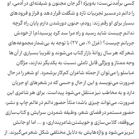
کسی برآمدنی‌ست؛ به‌ویژه اگر جان مجنون و شیفته‌ای در آدمی، او
را دائم در مسیر تجربیات تازه و شگفت قرار دهد و فراز و فرودهای
بسیار برای او رقم زند: رودم، جنون دورشدن دارم پایان راه گرچه
ندانم چیست شاید رسید و راه مرا سد کرد پرسید[م] از خودش
جریانم چیست؟ (غزل ۱۱، ص ۲۷) با توجه به بی‌شمار مجموعه‌های
شعر که هر سال روانۀ بازار کتاب می‌شوند و تقریبا بسیاری از آن‌ها
وجه ممتاز و ویژگی قابل تاملی نسبت به یکدیگر ندارند، مژگان
عباسلو را می‌توان از جمله شاعران کم‌کار برشمرد. او شعر را در حال
ضرورت می‌نویسد و این از حال و حسی که در شعرهای او جریان
دارد و به مخاطب نیز منتقل می‌شود پیداست. برای هر شاعری این
ضرورت، می‌تواند چیزی باشد؛ مثلاً حضور دائم در عالم چاپ و نشر،
حضور مستمر در فضای شعر، وظیفه شمردن سرایش و کتاب‌سازی
بی‌وقفه، کلاس‌سازی و خویشتن‌شاعرپنداری، و ... اما او جانش
لبریز می‌شود و واژه‌هایش به دلایل مختلفی شکل شعر می‌گیرند. از