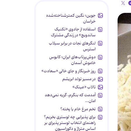
جوین؛ نگین کمترشناخته‌شده
خراسان
استفاده از جادوی «تکنیک
ساندویچ» در زندگی مشترک
لنگرهای نجات در برابر سیلاب
استرس
دوش‌پرتاب‌های ایران؛ کابوس
خاموش آسمان
روز خبرنگار و جای خالی «سعادت»
در مسیر تولد ابریشم
تالاب «عینک»
آمدمت که بنگرم، گریه نمی‌دهد
امان...
تخم مرغ خام یا پخته؟
برای پذیرایی چه لوستری بخریم؟
راهنمای انتخاب لوستر پذیرای بر
اساس متراژ و دکوراسیون