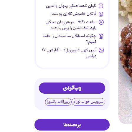
تاوان ناهماهنگی پنهان والدین
قاتلان خاموش کلاژن پوست!
ساعت ۹:۴۰ | در هر زمان ممکن
باید انتقامشان را پس بدهند
چگونه استقلال سالمندان را حفظ
کنیم؟
آیین کهن «نوروزبل» - آغاز قرن ۱۷
دیلمی
وب‌گردی
سرویس خواب نوزاد
زیورآلات پاندورا
پربحث‌ها