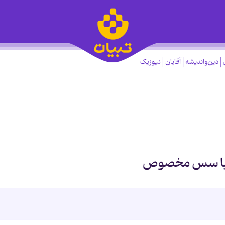
دین‌واندیشه
آقایان
نیوزیک
ک با سس مخصوص