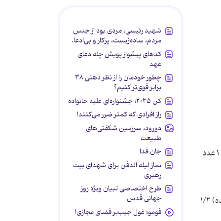
شهید رئیسی، مردی بود از جنس
مردم، ساده‌زیست، پرکار و بی‌ادعا.
کدهای پیشواز پویش چله دعای
عهد
چطور خودمان را از نظر ذهنی ۳۸
برابر قوی‌تر کنیم؟
کن ۲۰۲۵؛ جشنواره‌ای علیه خانواده
راز افرادی که کمتر ضرر می‌کنند!
دورود، سرزمین شگفتی‌های
طبیعت
جان فدا
گوشت (چرخ کرده و قلوه گاه گوسفندی) ۵۰۰ گرم پیاز ۲ عدد زردچوبه ۱/۲ قاشق چای خوری دارچین ۱/۲ قاشق چای خوری میخک ۱ عدد
نماز لیله الدفن برای شهدای بیت
رهبری
طرح اختصاصی تبیان ویژه روز
جهانی قدس
روغن زیتون ۴ قاشق سوپ خوری پیاز (نگینی شده) ۱/۳ پیمانه گوجه فرنگی (نگینی شده) ۱.۵ پیمانه فلفل دلمه ای (نگینی شده) ۱/۲
فومو؛ غول جیب‌بر فضای مجازی!