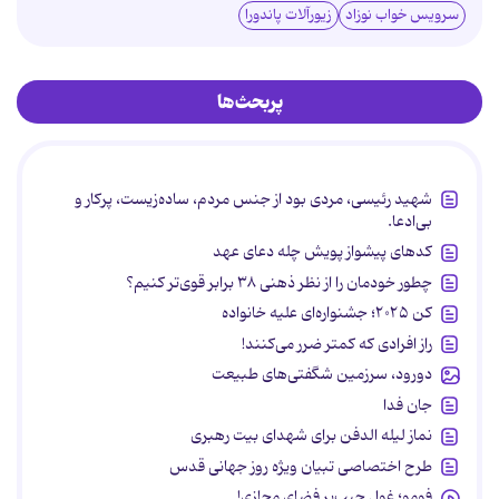
سرویس خواب نوزاد
زیورآلات پاندورا
پربحث‌ها
شهید رئیسی، مردی بود از جنس مردم، ساده‌زیست، پرکار و
بی‌ادعا.
کدهای پیشواز پویش چله دعای عهد
چطور خودمان را از نظر ذهنی ۳۸ برابر قوی‌تر کنیم؟
کن ۲۰۲۵؛ جشنواره‌ای علیه خانواده
راز افرادی که کمتر ضرر می‌کنند!
دورود، سرزمین شگفتی‌های طبیعت
جان فدا
نماز لیله الدفن برای شهدای بیت رهبری
طرح اختصاصی تبیان ویژه روز جهانی قدس
فومو؛ غول جیب‌بر فضای مجازی!