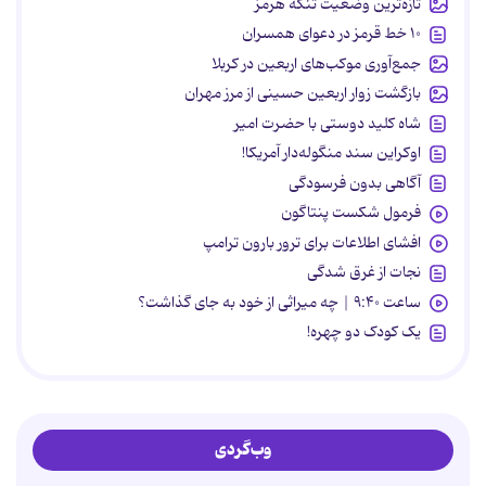
تازه‌ترین وضعیت تنگه هرمز
۱۰ خط قرمز در دعوای همسران
جمع‌آوری موکب‌های اربعین در کربلا
بازگشت زوار اربعین حسینی از مرز مهران
شاه کلید دوستی با حضرت امیر
اوکراین سند منگوله‌دار آمریکا!
آگاهی بدون فرسودگی
فرمول شکست پنتاگون
افشای اطلاعات برای ترور بارون ترامپ
نجات از غرق شدگی
ساعت ۹:۴۰ | چه میراثی از خود به جای گذاشت؟
یک کودک دو چهره!
وب‌گردی