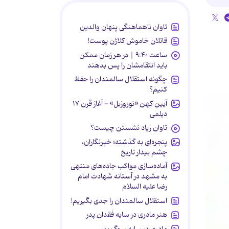
تاوان ناهماهنگی پنهان والدین
قاتلان خاموش کلاژن پوست!
ساعت ۹:۴۰ | در هر زمان ممکن
باید انتقامشان را پس بدهند
چگونه استقلال سالمندان را حفظ
کنیم؟
آیین کهن «نوروزبل» - آغاز قرن ۱۷
دیلمی
تاوان زیاد نشستن چیست؟
پنجره‌ای به گذشته؛ خبرنگاران،
چشم بیدار تاریخ
آماده‌سازی مواکب جاده‌های منتهی
به مشهد در آستانه شهادت امام
رضا علیه السلام
استقلال سالمندان را جدی بگیریم!
هنر مادری در سایه‌ فقدان پدر
مادری در سایه سوگ پدر