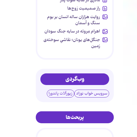
راز صمیمیت زوج‌ها
روایت هزاران ساله انسان بر بوم
سنگ و آسمان
اهرام مِروئه در سایه جنگ سودان
جنگل‌های یونان؛ نقاشیِ سوخته‌ی
زمین
وب‌گردی
سرویس خواب نوزاد
زیورآلات پاندورا
پربحث‌ها