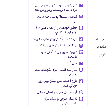
شهید رئیسی، مردی بود از جنس
مردم، ساده‌زیست، پرکار و بی‌ادعا.
کدهای پیشواز پویش چله دعای
عهد
چطور خودمان را از نظر ذهنی ۳۸
برابر قوی‌تر کنیم؟
 صمیمانه
کن ۲۰۲۵؛ جشنواره‌ای علیه خانواده
راز افرادی که کمتر ضرر می‌کنند!
نه با
دورود، سرزمین شگفتی‌های
اویر
طبیعت
جان فدا
نماز لیله الدفن برای شهدای بیت
رهبری
طرح اختصاصی تبیان ویژه روز
جهانی قدس
فومو؛ غول جیب‌بر فضای مجازی!
۵ غذای سریع و سالم برای
طبیعت‌گردی