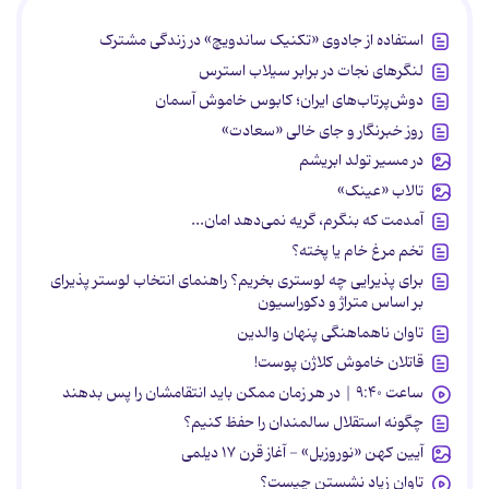
استفاده از جادوی «تکنیک ساندویچ» در زندگی مشترک
لنگرهای نجات در برابر سیلاب استرس
دوش‌پرتاب‌های ایران؛ کابوس خاموش آسمان
روز خبرنگار و جای خالی «سعادت»
در مسیر تولد ابریشم
تالاب «عینک»
آمدمت که بنگرم، گریه نمی‌دهد امان...
تخم مرغ خام یا پخته؟
برای پذیرایی چه لوستری بخریم؟ راهنمای انتخاب لوستر پذیرای
بر اساس متراژ و دکوراسیون
تاوان ناهماهنگی پنهان والدین
قاتلان خاموش کلاژن پوست!
ساعت ۹:۴۰ | در هر زمان ممکن باید انتقامشان را پس بدهند
چگونه استقلال سالمندان را حفظ کنیم؟
آیین کهن «نوروزبل» - آغاز قرن ۱۷ دیلمی
تاوان زیاد نشستن چیست؟