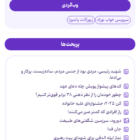
وب‌گردی
سرویس خواب نوزاد
زیورآلات پاندورا
پربحث‌ها
شهید رئیسی، مردی بود از جنس مردم، ساده‌زیست، پرکار و
بی‌ادعا.
کدهای پیشواز پویش چله دعای عهد
چطور خودمان را از نظر ذهنی ۳۸ برابر قوی‌تر کنیم؟
کن ۲۰۲۵؛ جشنواره‌ای علیه خانواده
راز افرادی که کمتر ضرر می‌کنند!
دورود، سرزمین شگفتی‌های طبیعت
جان فدا
نماز لیله الدفن برای شهدای بیت رهبری