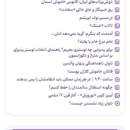
دوش‌پرتاب‌های ایران؛ کابوس خاموش آسمان
روز خبرنگار و جای خالی «سعادت»
در مسیر تولد ابریشم
تالاب «عینک»
آمدمت که بنگرم، گریه نمی‌دهد امان...
تخم مرغ خام یا پخته؟
برای پذیرایی چه لوستری بخریم؟ راهنمای انتخاب لوستر پذیرای
بر اساس متراژ و دکوراسیون
تاوان ناهماهنگی پنهان والدین
قاتلان خاموش کلاژن پوست!
ساعت ۹:۴۰ | در هر زمان ممکن باید انتقامشان را پس بدهند
چگونه استقلال سالمندان را حفظ کنیم؟
آیین کهن «نوروزبل» - آغاز قرن ۱۷ دیلمی
تاوان زیاد نشستن چیست؟