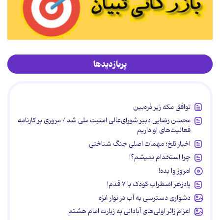
پربازدیدها
توافق مکه زیر ذره‌بین
محسن رضایی دبیر شورای‌عالی امنیت ملی شد / مروری بر کارنامه
فعالیت‌های او داریم
اخبار تلخ؛ مهمات اصلی جنگ شناختی
چرا استخدام نمیشم؟!
امروز وا بده!
پادزهر اضطراب کودک با ۷ قدم!
دشواری دسترسی به آب در نوار غزه
اعزام زائر اولی‌های آبادانی به زیارت امام هشتم