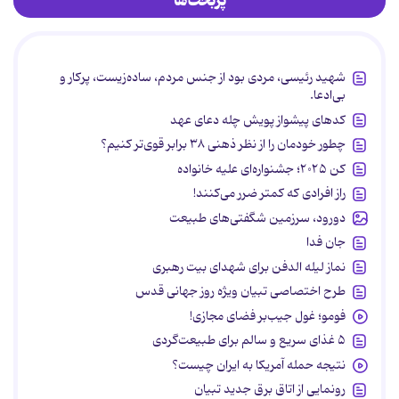
پربحث‌ها
شهید رئیسی، مردی بود از جنس مردم، ساده‌زیست، پرکار و
بی‌ادعا.
کدهای پیشواز پویش چله دعای عهد
چطور خودمان را از نظر ذهنی ۳۸ برابر قوی‌تر کنیم؟
کن ۲۰۲۵؛ جشنواره‌ای علیه خانواده
راز افرادی که کمتر ضرر می‌کنند!
دورود، سرزمین شگفتی‌های طبیعت
جان فدا
نماز لیله الدفن برای شهدای بیت رهبری
طرح اختصاصی تبیان ویژه روز جهانی قدس
فومو؛ غول جیب‌بر فضای مجازی!
۵ غذای سریع و سالم برای طبیعت‌گردی
نتیجه حمله آمریکا به ایران چیست؟
رونمایی از اتاق برق جدید تبیان