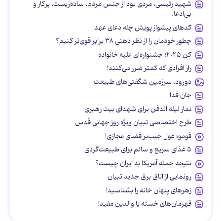
شهید رئیسی، مردی بود از جنس مردم، ساده‌زیست، پرکار و
بی‌ادعا.
کدهای پیشواز پویش چله دعای عهد
چطور خودمان را از نظر ذهنی ۳۸ برابر قوی‌تر کنیم؟
کن ۲۰۲۵؛ جشنواره‌ای علیه خانواده
راز افرادی که کمتر ضرر می‌کنند!
دورود، سرزمین شگفتی‌های طبیعت
جان فدا
نماز لیله الدفن برای شهدای بیت رهبری
طرح اختصاصی تبیان ویژه روز جهانی قدس
فومو؛ غول جیب‌بر فضای مجازی!
۵ غذای سریع و سالم برای طبیعت‌گردی
نتیجه حمله آمریکا به ایران چیست؟
رونمایی از اتاق برق جدید تبیان
زهرهای پنهان خانه را بشناسید!
قهرمان‌های خسته یا والدین مفید!