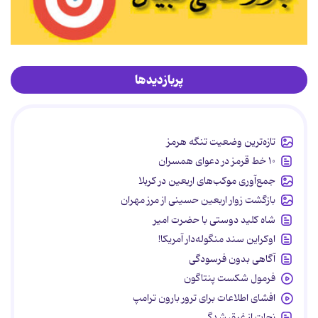
پربازدیدها
تازه‌ترین وضعیت تنگه هرمز
۱۰ خط قرمز در دعوای همسران
جمع‌آوری موکب‌های اربعین در کربلا
بازگشت زوار اربعین حسینی از مرز مهران
شاه کلید دوستی با حضرت امیر
اوکراین سند منگوله‌دار آمریکا!
آگاهی بدون فرسودگی
فرمول شکست پنتاگون
افشای اطلاعات برای ترور بارون ترامپ
نجات از غرق شدگی