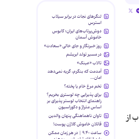
لنگرهای نجات در برابر سیلاب
استرس
دوش‌پرتاب‌های ایران؛ کابوس
خاموش آسمان
روز خبرنگار و جای خالی «سعادت»
در مسیر تولد ابریشم
تالاب «عینک»
آمدمت که بنگرم، گریه نمی‌دهد
امان...
تخم مرغ خام یا پخته؟
برای پذیرایی چه لوستری بخریم؟
راهنمای انتخاب لوستر پذیرای بر
اساس متراژ و دکوراسیون
 از
تاوان ناهماهنگی پنهان والدین
قاتلان خاموش کلاژن پوست!
ساعت ۹:۴۰ | در هر زمان ممکن
باید انتقامشان را پس بدهند