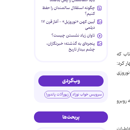
چگونه استقلال سالمندان را حفظ
کنیم؟
آیین کهن «نوروزبل» - آغاز قرن ۱۷
دیلمی
تاوان زیاد نشستن چیست؟
پنجره‌ای به گذشته؛ خبرنگاران،
چشم بیدار تاریخ
اب که
ر کرد:
وروزی
وب‌گردی
سرویس خواب نوزاد
زیورآلات پاندورا
 روبرو
پربحث‌ها
خاطرات