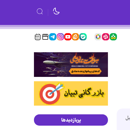
یل
پربازدیدها