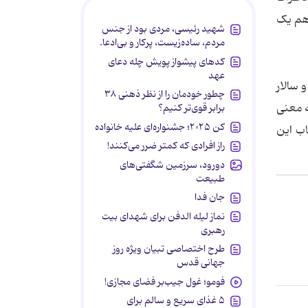
 هم یک
شهید رئیسی، مردی بود از جنس
مردم، ساده‌زیست، پرکار و بی‌ادعا.
کدهای پیشواز پویش چله دعای
عهد
 سالار
چطور خودمان را از نظر ذهنی ۳۸
ه معنی
برابر قوی‌تر کنیم؟
کن ۲۰۲۵؛ جشنواره‌ای علیه خانواده
اب این
راز افرادی که کمتر ضرر می‌کنند!
دورود، سرزمین شگفتی‌های
طبیعت
جان فدا
نماز لیله الدفن برای شهدای بیت
رهبری
طرح اختصاصی تبیان ویژه روز
جهانی قدس
فومو؛ غول جیب‌بر فضای مجازی!
۵ غذای سریع و سالم برای