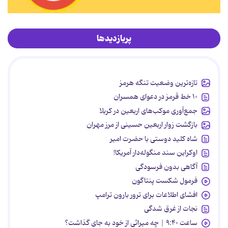
پربازدیدها
تازه‌ترین وضعیت تنگه هرمز
۱۰ خط قرمز در دعوای همسران
جمع‌آوری موکب‌های اربعین در کربلا
بازگشت زوار اربعین حسینی از مرز مهران
شاه کلید دوستی با حضرت امیر
اوکراین سند منگوله‌دار آمریکا!
آگاهی بدون فرسودگی
فرمول شکست پنتاگون
افشای اطلاعات برای ترور بارون ترامپ
نجات از غرق شدگی
ساعت ۹:۴۰ | چه میراثی از خود به جای گذاشت؟