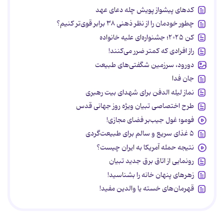
کدهای پیشواز پویش چله دعای عهد
چطور خودمان را از نظر ذهنی ۳۸ برابر قوی‌تر کنیم؟
کن ۲۰۲۵؛ جشنواره‌ای علیه خانواده
راز افرادی که کمتر ضرر می‌کنند!
دورود، سرزمین شگفتی‌های طبیعت
جان فدا
نماز لیله الدفن برای شهدای بیت رهبری
طرح اختصاصی تبیان ویژه روز جهانی قدس
فومو؛ غول جیب‌بر فضای مجازی!
۵ غذای سریع و سالم برای طبیعت‌گردی
نتیجه حمله آمریکا به ایران چیست؟
رونمایی از اتاق برق جدید تبیان
زهرهای پنهان خانه را بشناسید!
قهرمان‌های خسته یا والدین مفید!