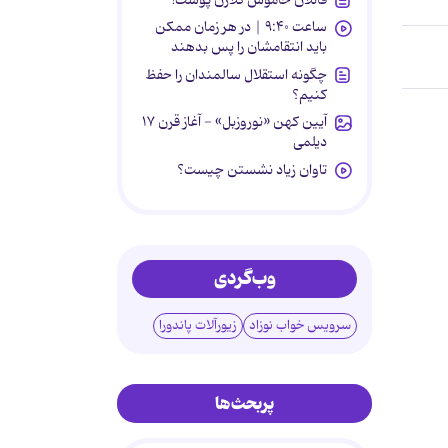
ساعت ۹:۴۰ | در هر زمان ممکن
باید انتقامشان را پس بدهند
چگونه استقلال سالمندان را حفظ
کنیم؟
آیین کهن «نوروزبل» - آغاز قرن ۱۷
دیلمی
تاوان زیاد نشستن چیست؟
وب‌گردی
سرویس خواب نوزاد
زیورآلات پاندورا
پربحث‌ها