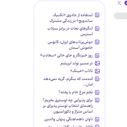
استفاده از جادوی «تکنیک
ساندویچ» در زندگی مشترک
لنگرهای نجات در برابر سیلاب
استرس
دوش‌پرتاب‌های ایران؛ کابوس
خاموش آسمان
روز خبرنگار و جای خالی «سعادت»
در مسیر تولد ابریشم
تالاب «عینک»
آمدمت که بنگرم، گریه نمی‌دهد
امان...
تخم مرغ خام یا پخته؟
برای پذیرایی چه لوستری بخریم؟
راهنمای انتخاب لوستر پذیرای بر
اساس متراژ و دکوراسیون
تاوان ناهماهنگی پنهان والدین
قاتلان خاموش کلاژن پوست!