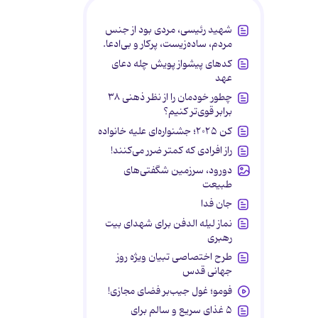
شهید رئیسی، مردی بود از جنس
مردم، ساده‌زیست، پرکار و بی‌ادعا.
کدهای پیشواز پویش چله دعای
عهد
چطور خودمان را از نظر ذهنی ۳۸
برابر قوی‌تر کنیم؟
کن ۲۰۲۵؛ جشنواره‌ای علیه خانواده
راز افرادی که کمتر ضرر می‌کنند!
دورود، سرزمین شگفتی‌های
طبیعت
جان فدا
نماز لیله الدفن برای شهدای بیت
رهبری
طرح اختصاصی تبیان ویژه روز
جهانی قدس
فومو؛ غول جیب‌بر فضای مجازی!
۵ غذای سریع و سالم برای