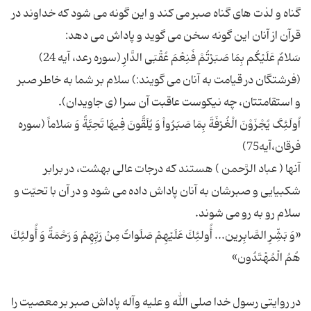
گناه و لذت های گناه صبر می کند و این گونه می شود که خداوند در
(فرشتگان در قیامت به آنان مى گویند:) سلام بر شما به خاطر صبر
اُولَئِکَ یُجْزَوْنَ الْغُرْفَةَ بِمَا صَبَرُواْ وَ یُلَقَّونَ فِیهَا تَحِیَّةً وَ سَلاماً (سوره
آنها ( عباد الرَّحمن ) هستند که درجات عالى بهشت، در برابر
شکبیایى و صبرشان به آنان پاداش داده مى شود و در آن با تحیّت و
«وَ بَشِّرِ الصَّابِرین... أُولئِكَ عَلَیْهِمْ صَلَواتٌ مِنْ رَبِّهِمْ وَ رَحْمَةٌ وَ أُولئِكَ
در روایتی رسول خدا صلی الله و علیه وآله پاداش صبر بر معصیت را