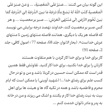
این گونه بیان می کنند: ...صَبْرٌ عَلَى الْمَعْصِیَةِ، ... وَ مَنْ صَبَرَ عَلَى
الْمَعْصیةِ کَتَبَ اللّهُ لَهُ تِسْعَ مِأَةِ دَرَجَة مَا بَینَ الدَّرَجَةِ اِلىَ الدَّرَجَةِ کَمَا
بَینَ تُخُومِ الاَرْضِ اِلَى مُنْتَهَى الْعَرْشِ; ... صبر بر معصیت ... و هر
کس صبر بر معصیت کند، خداوند نهصد درجه برایش مى نویسد
که فاصله هر یک با دیگرى، همانند فاصله منتهاى زمین تا منتهاى
عرش خداست». (بحار الانوار، جلد 68، صفحه 77 ؛ اصول کافى، جلد
کارتان را برای خدا نکنید، برای خدا کار کنید. تفاوتش فقط همین
قدر است که ممکن است حسین در کربلا باشد و من و تو در حال
کسب علم برای رضای خدا …! (شهید آوینی) یا ممکن است که ایام
محرم و فاطمیه باشد و همه در تکیه گاه ها و هیئت ها برای اهل
بیت به نیت رضای خدا کار م یکنند و اشک می ریزند و من در خانه