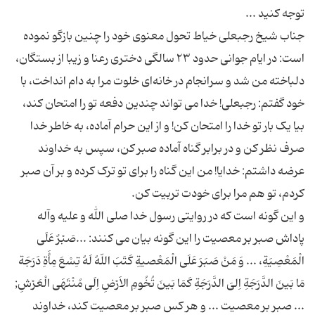
جناب شیخ رجبعلی خیاط تحول معنوی خود را چنین بازگو نموده
است: در ایام جوانی حدود ۲۳ سالگی دختری رعنا و زیبا از بستگان،
دلباخته من شد و سرانجام در خانه‌ای خلوت مرا به دام انداخت، با
خود گفتم: رجبعلی! خدا می تواند چندین دفعه تو را امتحان کند،
بیا یک بار تو خدا را امتحان کن! و از این حرام آماده، به خاطر خدا
صرف نظر کن و در برابر گناه آماده صبر کن، سپس به خداوند
عرضه داشتم: خدایا! من این گناه را برای تو ترک کرده و بر آن صبر
و این گونه است که در روایتی رسول خدا صلی الله و علیه وآله
پاداش صبر بر معصیت را این گونه بیان می کنند: ...صَبْرٌ عَلَى
الْمَعْصِیَةِ، ... وَ مَنْ صَبَرَ عَلَى الْمَعْصیةِ کَتَبَ اللّهُ لَهُ تِسْعَ مِأَةِ دَرَجَة
مَا بَینَ الدَّرَجَةِ اِلىَ الدَّرَجَةِ کَمَا بَینَ تُخُومِ الاَرْضِ اِلَى مُنْتَهَى الْعَرْشِ;
... صبر بر معصیت ... و هر کس صبر بر معصیت کند، خداوند