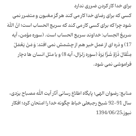
كسی كه برای رضای خدا كار می كند هر گز مغبون و متضرر نمی
شود چرا كه برای كسی كار می كند كه سریع الحساب است؛ انَّ اللّهَ
سَریعُ الحِساب: خداوند سریع الحساب است. (سوره مؤمن، آیه
17) و ذره ای از عمل خیر هم از چشمش نمی افتد: وَ مَنْ یَعْمَلْ
مِثْقالَ ذَرَّةٍ شَرًّا یَرَهُ (سوره زلزال، آیه 8) و یا مثل انسان ها دچار
منابع: رضوان الهی؛ پایگاه اطلاع رسانی آثار آیت الله مصباح یزدی،
سال 91-92 شیخ رجبعلی خیاط چگونه خدا را امتحان کرد؛ افکار
نیوز،1394/06/25