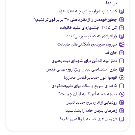
بی‌ادعا.
کدهای پیشواز پویش چله دعای عهد
چطور خودمان را از نظر ذهنی ۳۸ برابر قوی‌تر کنیم؟
کن ۲۰۲۵؛ جشنواره‌ای علیه خانواده
راز افرادی که کمتر ضرر می‌کنند!
دورود، سرزمین شگفتی‌های طبیعت
جان فدا
نماز لیله الدفن برای شهدای بیت رهبری
طرح اختصاصی تبیان ویژه روز جهانی قدس
فومو؛ غول جیب‌بر فضای مجازی!
۵ غذای سریع و سالم برای طبیعت‌گردی
نتیجه حمله آمریکا به ایران چیست؟
رونمایی از اتاق برق جدید تبیان
زهرهای پنهان خانه را بشناسید!
قهرمان‌های خسته یا والدین مفید!