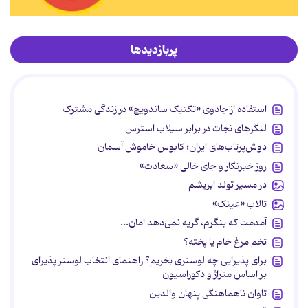
پربازدیدها
استفاده از جادوی «تکنیک ساندویچ» در زندگی مشترک
لنگرهای نجات در برابر سیلاب استرس
دوش‌پرتاب‌های ایران؛ کابوس خاموش آسمان
روز خبرنگار و جای خالی «سعادت»
در مسیر تولد ابریشم
تالاب «عینک»
آمدمت که بنگرم، گریه نمی‌دهد امان...
تخم مرغ خام یا پخته؟
برای پذیرایی چه لوستری بخریم؟ راهنمای انتخاب لوستر پذیرای
بر اساس متراژ و دکوراسیون
تاوان ناهماهنگی پنهان والدین