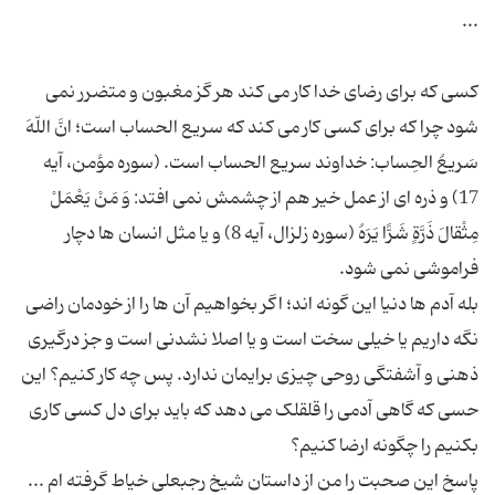
كسی كه برای رضای خدا كار می كند هر گز مغبون و متضرر نمی
شود چرا كه برای كسی كار می كند كه سریع الحساب است؛ انَّ اللّهَ
سَریعُ الحِساب: خداوند سریع الحساب است. (سوره مؤمن، آیه
17) و ذره ای از عمل خیر هم از چشمش نمی افتد: وَ مَنْ یَعْمَلْ
مِثْقالَ ذَرَّةٍ شَرًّا یَرَهُ (سوره زلزال، آیه 8) و یا مثل انسان ها دچار
بله آدم ها دنیا این گونه اند؛ اگر بخواهیم آن ها را از خودمان راضی
نگه داریم یا خیلی سخت است و یا اصلا نشدنی است و جز درگیری
ذهنی و آشفتگی روحی چیزی برایمان ندارد. پس چه کار کنیم؟ این
حسی که گاهی آدمی را قلقلک می دهد که باید برای دل کسی کاری
پاسخ این صحبت را من از داستان شیخ رجبعلی خیاط گرفته ام ...