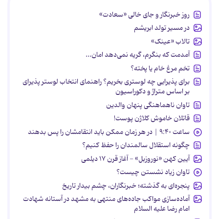
روز خبرنگار و جای خالی «سعادت»
در مسیر تولد ابریشم
تالاب «عینک»
آمدمت که بنگرم، گریه نمی‌دهد امان...
تخم مرغ خام یا پخته؟
برای پذیرایی چه لوستری بخریم؟ راهنمای انتخاب لوستر پذیرای
بر اساس متراژ و دکوراسیون
تاوان ناهماهنگی پنهان والدین
قاتلان خاموش کلاژن پوست!
ساعت ۹:۴۰ | در هر زمان ممکن باید انتقامشان را پس بدهند
چگونه استقلال سالمندان را حفظ کنیم؟
آیین کهن «نوروزبل» - آغاز قرن ۱۷ دیلمی
تاوان زیاد نشستن چیست؟
پنجره‌ای به گذشته؛ خبرنگاران، چشم بیدار تاریخ
آماده‌سازی مواکب جاده‌های منتهی به مشهد در آستانه شهادت
امام رضا علیه السلام