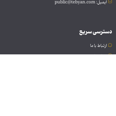
ایمیل: public@tebyan.com
دسترسی سریع
ارتباط با ما
درباره ما
نسخه دسکتاپ
© تمامی حقوق برای موسسه فرهنگی و هنری تبیان محفوظ
است | نقل مطالب با ذکر منبع بلامانع است.