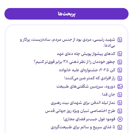
پربحث‌ها
شهید رئیسی، مردی بود از جنس مردم، ساده‌زیست، پرکار و
بی‌ادعا.
کدهای پیشواز پویش چله دعای عهد
چطور خودمان را از نظر ذهنی ۳۸ برابر قوی‌تر کنیم؟
کن ۲۰۲۵؛ جشنواره‌ای علیه خانواده
راز افرادی که کمتر ضرر می‌کنند!
دورود، سرزمین شگفتی‌های طبیعت
جان فدا
نماز لیله الدفن برای شهدای بیت رهبری
طرح اختصاصی تبیان ویژه روز جهانی قدس
فومو؛ غول جیب‌بر فضای مجازی!
۵ غذای سریع و سالم برای طبیعت‌گردی