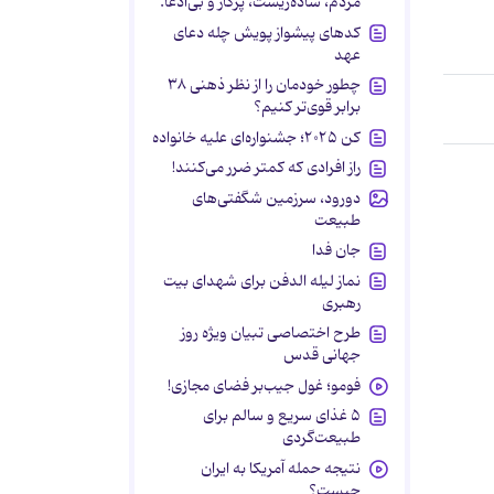
مردم، ساده‌زیست، پرکار و بی‌ادعا.
کدهای پیشواز پویش چله دعای
عهد
چطور خودمان را از نظر ذهنی ۳۸
برابر قوی‌تر کنیم؟
کن ۲۰۲۵؛ جشنواره‌ای علیه خانواده
راز افرادی که کمتر ضرر می‌کنند!
دورود، سرزمین شگفتی‌های
طبیعت
جان فدا
نماز لیله الدفن برای شهدای بیت
رهبری
طرح اختصاصی تبیان ویژه روز
جهانی قدس
فومو؛ غول جیب‌بر فضای مجازی!
۵ غذای سریع و سالم برای
طبیعت‌گردی
نتیجه حمله آمریکا به ایران
چیست؟