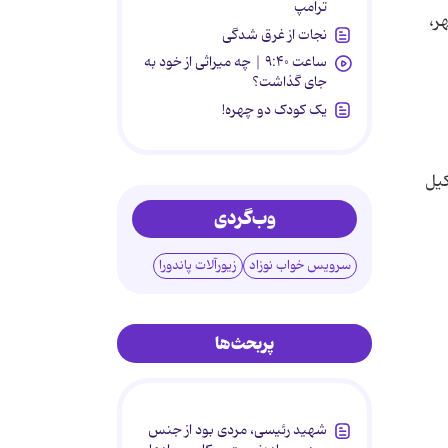
ترامپ
ر،
نجات از غرق شدگی
ساعت ۹:۴۰ | چه میراثی از خود به
جای گذاشت؟
یک کودک دو چهره!
کیل
وب‌گردی
سرویس خواب نوزاد
زیورآلات پاندورا
پربحث‌ها
شهید رئیسی، مردی بود از جنس