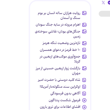
روایت هزاران ساله انسان بر بوم
سنگ و آسمان
اهرام مِروئه در سایه جنگ سودان
جنگل‌های یونان؛ نقاشیِ سوخته‌ی
زمین
تازه‌ترین وضعیت تنگه هرمز
۱۰ خط قرمز در دعوای همسران
جمع‌آوری موکب‌های اربعین در
کربلا
بازگشت زوار اربعین حسینی از مرز
مهران
شاه کلید دوستی با حضرت امیر
اوکراین سند منگوله‌دار آمریکا!
آگاهی بدون فرسودگی
فرمول شکست پنتاگون
افشای اطلاعات برای ترور بارون