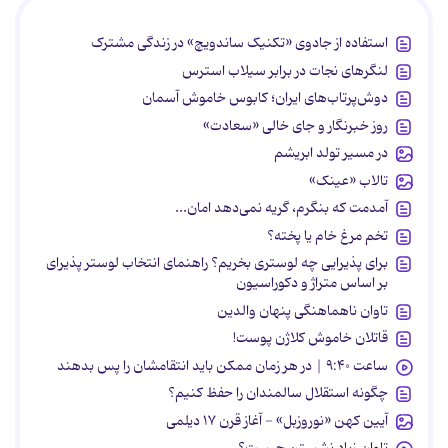
استفاده از جادوی «تکنیک ساندویچ» در زندگی مشترک
لنگرهای نجات در برابر سیلاب استرس
دوش‌پرتاب‌های ایران؛ کابوس خاموش آسمان
روز خبرنگار و جای خالی «سعادت»
در مسیر تولد ابریشم
تالاب «عینک»
آمدمت که بنگرم، گریه نمی‌دهد امان...
تخم مرغ خام یا پخته؟
برای پذیرایی چه لوستری بخریم؟ راهنمای انتخاب لوستر پذیرای
بر اساس متراژ و دکوراسیون
تاوان ناهماهنگی پنهان والدین
قاتلان خاموش کلاژن پوست!
ساعت ۹:۴۰ | در هر زمان ممکن باید انتقامشان را پس بدهند
چگونه استقلال سالمندان را حفظ کنیم؟
آیین کهن «نوروزبل» - آغاز قرن ۱۷ دیلمی