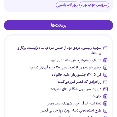
سرویس خواب نوزاد
زیورآلات پاندورا
پربحث‌ها
شهید رئیسی، مردی بود از جنس مردم، ساده‌زیست، پرکار و
بی‌ادعا.
کدهای پیشواز پویش چله دعای عهد
چطور خودمان را از نظر ذهنی ۳۸ برابر قوی‌تر کنیم؟
کن ۲۰۲۵؛ جشنواره‌ای علیه خانواده
راز افرادی که کمتر ضرر می‌کنند!
دورود، سرزمین شگفتی‌های طبیعت
جان فدا
نماز لیله الدفن برای شهدای بیت رهبری
طرح اختصاصی تبیان ویژه روز جهانی قدس