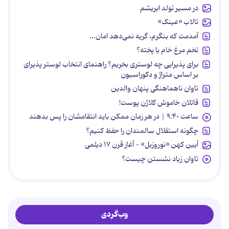
در مسیر تولد ابریشم
تالاب «عینک»
آمدمت که بنگرم، گریه نمی‌دهد امان...
تخم مرغ خام یا پخته؟
برای پذیرایی چه لوستری بخریم؟ راهنمای انتخاب لوستر پذیرای
بر اساس متراژ و دکوراسیون
تاوان ناهماهنگی پنهان والدین
قاتلان خاموش کلاژن پوست!
ساعت ۹:۴۰ | در هر زمان ممکن باید انتقامشان را پس بدهند
چگونه استقلال سالمندان را حفظ کنیم؟
آیین کهن «نوروزبل» - آغاز قرن ۱۷ دیلمی
تاوان زیاد نشستن چیست؟
وب‌گردی