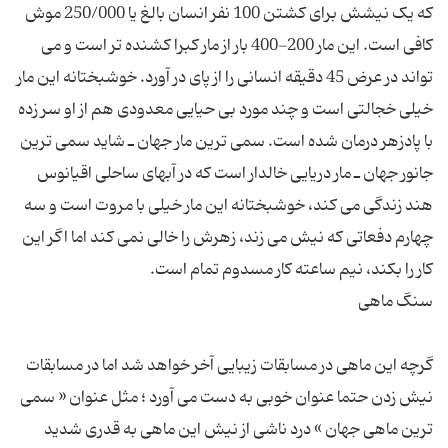
که یک نیشش برای کشتن 100 نفر انسان بالغ یا 250/000 موش
کافی است. این مار 200-400 بار از مار کبرا کشنده تر است و می
تواند در عرض 45 دقیقه انسانی را از پای در آورد. خوشبختانه این مار
خیلی خجالتی است و چند مورد بی حیایی معدودی هم از او سر زده
با پادزهر درمان شده است. سمی ترین مار جهان ـ شاید سمی ترین
جانور جهان ـ مار دریایی خالدار است که در آبهای ساحلی اقیانوس
هند زندگی می کند، خوشبختانه این مار خیلی با مروت است و سه
چهارم دفعاتی که نیش می زند، زهرش را خالی نمی کند اما اگر این
گرچه این ماهی در مسابقات زیبایی آخر خواهد شد اما در مسابقات
نیش زدن حتما عنوان خوبی به دست می آورد ؛ مثل عنوان « سمی
ترین ماهی جهان » درد ناشی از نیش این ماهی به قدری شدید