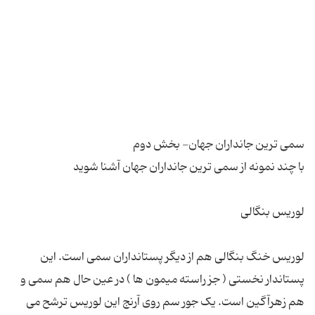
لوریس خنگ بنگالی هم از دیگر پستانداران سمی است. این
پستاندار نخستی ( جز راسته میمون ها ) در عین حال هم سمی و
هم زهرآگین است. یک جور سم روی آرنج این لوریس ترشح می