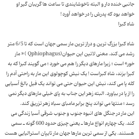
جانبی خنده دار و البته ناخوشایندی تا ساعت ها گریبان گیر او
شاه کبرا بزرگ ترین و دراز ترین مار سمی جهان است که تا 6/5 متر
رشد می کند. معنی لاتین این حیوان(Qphiophagus ) « مار
خور» است ؛ زیرا مارهای دیگر را هم می خورد ؛ می گویند کبرا که به
کبرا بزند، شاه کبراست ! یک نیش کوچولوی این مار به راحتی آدم را
کله پا می کند، نیش این حیوان حتی می تواند یک فیل بالغ آسیایی
را از پا در بیاورد. البته زهر این جناب به پای خیلی مارهای دیگر نمی
این مار در جنگل های انبوه جنوب و جنوب شرقی آسیا زندگی می
کند. یک چهارم انواع مارها ـ یعنی چیزی حدود 600 گونه ـ سمی
هستند. یکی از سمی ترین مارها جهان مار تایپان استرالیایی هست