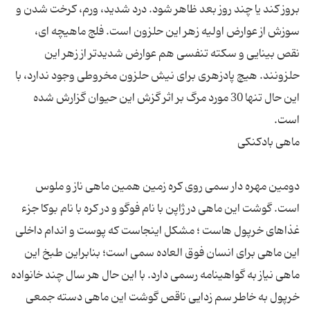
بروز کند یا چند روز بعد ظاهر شود. درد شدید، ورم، کرخت شدن و
سوزش از عوارض اولیه زهر این حلزون است. فلج ماهیچه ای،
نقص بینایی و سکته تنفسی هم عوارض شدیدتر از زهر این
حلزونند. هیچ پادزهری برای نیش حلزون مخروطی وجود ندارد، با
این حال تنها 30 مورد مرگ بر اثر گزش این حیوان گزارش شده
دومین مهره دار سمی روی کره زمین همین ماهی ناز و ملوس
است. گوشت این ماهی در ژاپن با نام فوگو و در کره با نام بوکا جزء
غذاهای خرپول هاست ؛ مشکل اینجاست که پوست و اندام داخلی
این ماهی برای انسان فوق العاده سمی است؛ بنابراین طبخ این
ماهی نیاز به گواهینامه رسمی دارد. با این حال هر سال چند خانواده
خرپول به خاطر سم زدایی ناقص گوشت این ماهی دسته جمعی