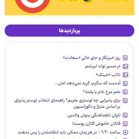
پربازدیدها
روز خبرنگار و جای خالی «سعادت»
در مسیر تولد ابریشم
تالاب «عینک»
آمدمت که بنگرم، گریه نمی‌دهد امان...
تخم مرغ خام یا پخته؟
برای پذیرایی چه لوستری بخریم؟ راهنمای انتخاب لوستر پذیرای
بر اساس متراژ و دکوراسیون
تاوان ناهماهنگی پنهان والدین
قاتلان خاموش کلاژن پوست!
ساعت ۹:۴۰ | در هر زمان ممکن باید انتقامشان را پس بدهند