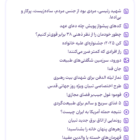
شهید رئیسی، مردی بود از جنس مردم، ساده‌زیست، پرکار و
بی‌ادعا.
کدهای پیشواز پویش چله دعای عهد
چطور خودمان را از نظر ذهنی ۳۸ برابر قوی‌تر کنیم؟
کن ۲۰۲۵؛ جشنواره‌ای علیه خانواده
راز افرادی که کمتر ضرر می‌کنند!
دورود، سرزمین شگفتی‌های طبیعت
جان فدا
نماز لیله الدفن برای شهدای بیت رهبری
طرح اختصاصی تبیان ویژه روز جهانی قدس
فومو؛ غول جیب‌بر فضای مجازی!
۵ غذای سریع و سالم برای طبیعت‌گردی
نتیجه حمله آمریکا به ایران چیست؟
رونمایی از اتاق برق جدید تبیان
زهرهای پنهان خانه را بشناسید!
قهرمان‌های خسته یا والدین مفید!