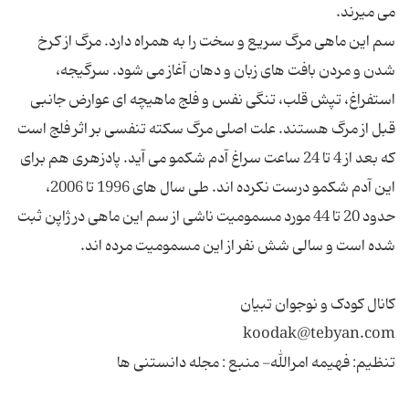
سم این ماهی مرگ سریع و سخت را به همراه دارد. مرگ از کرخ
شدن و مردن بافت های زبان و دهان آغاز می شود. سرگیجه،
استفراغ، تپش قلب، تنگی نفس و فلج ماهیچه ای عوارض جانبی
قبل از مرگ هستند. علت اصلی مرگ سکته تنفسی بر اثر فلج است
که بعد از 4 تا 24 ساعت سراغ آدم شکمو می آید. پادزهری هم برای
این آدم شکمو درست نکرده اند. طی سال های 1996 تا 2006،
حدود 20 تا 44 مورد مسمومیت ناشی از سم این ماهی در ژاپن ثبت
تنظیم: فهیمه امرالله- منبع : مجله دانستنی ها