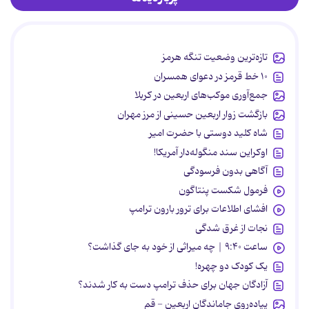
تازه‌ترین وضعیت تنگه هرمز
۱۰ خط قرمز در دعوای همسران
جمع‌آوری موکب‌های اربعین در کربلا
بازگشت زوار اربعین حسینی از مرز مهران
شاه کلید دوستی با حضرت امیر
اوکراین سند منگوله‌دار آمریکا!
آگاهی بدون فرسودگی
فرمول شکست پنتاگون
افشای اطلاعات برای ترور بارون ترامپ
نجات از غرق شدگی
ساعت ۹:۴۰ | چه میراثی از خود به جای گذاشت؟
یک کودک دو چهره!
آزادگان جهان برای حذف ترامپ دست به کار شدند؟
پیاده‌روی جاماندگان اربعین - قم