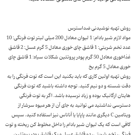
مواد لازم شیر بادام: 1 لیوان معادل 200 میلی لیتر توت فرنگی: 10
عدد تخم شربتی: 1 قاشق چای خوری معادل 5 گرم عسل: 2 قاشق
غذاخوری معادل 50 گرم پودر پروتئین شکلات سیاه: 1 قاشق چای
روش تهیه اولین کاری که باید بکنید این است که توت فرنگی را به
دقت شسته و دو نیم کنید. توجه داشته باشید که توت فرنگی
هایتان ارگانیک بوده و زیاد نرسیده باشد. اگر به توت فرنگی
دسترسی نداشتید می توانید به جای آن از هر میوه سرشار از
ویتامین C دیگری مانند پاپایا یا آناناس نیز استفاده کنید. سپس
کافی است که یک لیوان شیر بادام را داخل مخلوط کن ریخته و توت
فرنگی، تخم شربتی، دو قاشق عسل و یک قاشق پودر پروتئین