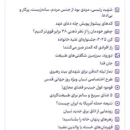
شهید رئیسی، مردی بود از جنس مردم، ساده‌زیست، پرکار و
بی‌ادعا.
کدهای پیشواز پویش چله دعای عهد
چطور خودمان را از نظر ذهنی ۳۸ برابر قوی‌تر کنیم؟
کن ۲۰۲۵؛ جشنواره‌ای علیه خانواده
راز افرادی که کمتر ضرر می‌کنند!
دورود، سرزمین شگفتی‌های طبیعت
جان فدا
نماز لیله الدفن برای شهدای بیت رهبری
طرح اختصاصی تبیان ویژه روز جهانی قدس
فومو؛ غول جیب‌بر فضای مجازی!
۵ غذای سریع و سالم برای طبیعت‌گردی
نتیجه حمله آمریکا به ایران چیست؟
رونمایی از اتاق برق جدید تبیان
زهرهای پنهان خانه را بشناسید!
قهرمان‌های خسته یا والدین مفید!