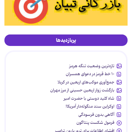
پربازدیدها
تازه‌ترین وضعیت تنگه هرمز
۱۰ خط قرمز در دعوای همسران
جمع‌آوری موکب‌های اربعین در کربلا
بازگشت زوار اربعین حسینی از مرز مهران
شاه کلید دوستی با حضرت امیر
اوکراین سند منگوله‌دار آمریکا!
آگاهی بدون فرسودگی
فرمول شکست پنتاگون
افشای اطلاعات برای ترور بارون ترامپ