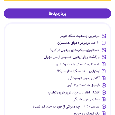
پربازدیدها
تازه‌ترین وضعیت تنگه هرمز
۱۰ خط قرمز در دعوای همسران
جمع‌آوری موکب‌های اربعین در کربلا
بازگشت زوار اربعین حسینی از مرز مهران
شاه کلید دوستی با حضرت امیر
اوکراین سند منگوله‌دار آمریکا!
آگاهی بدون فرسودگی
فرمول شکست پنتاگون
افشای اطلاعات برای ترور بارون ترامپ
نجات از غرق شدگی
ساعت ۹:۴۰ | چه میراثی از خود به جای گذاشت؟
یک کودک دو چهره!